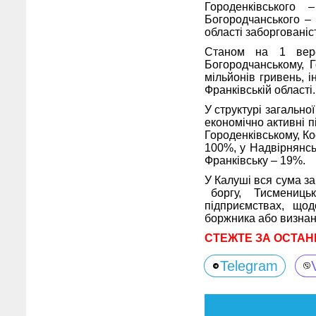
Городенківського
Богородчанського – 
області заборгованіст
Станом на 1 вере
Богородчанському, Г
мільйонів гривень, 
Франківській області.
У структурі загально
економічно активні 
Городенківському, К
100%, у Надвірнянсь
Франківську – 19%.
У Калуші вся сума за
боргу, Тисменицьк
підприємствах, що
боржника або визнанн
СТЕЖТЕ ЗА ОСТАН
Telegram