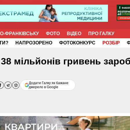
НО-ФРАНКІВСЬКУ
ФОТО
ВІДЕО
ПРО ГАЛКУ
ІТИ?
НАПРОЗОРЕНО
ФОТОКОНКУРС
РОЗБІР
38 мільйонів гривень зароб
Додати Галку як бажане
джерело в Google