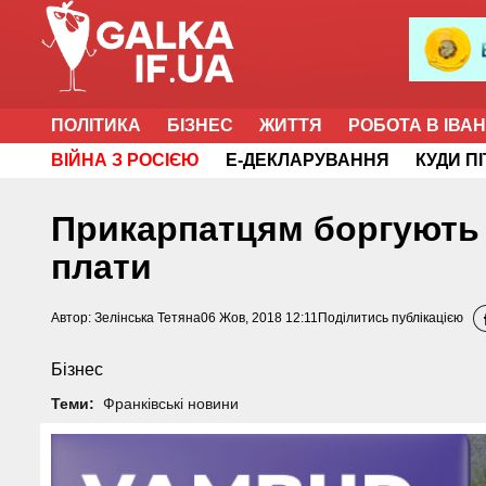
ПОЛІТИКА
БІЗНЕС
ЖИТТЯ
РОБОТА В ІВА
ВІЙНА З РОСІЄЮ
Е-ДЕКЛАРУВАННЯ
КУДИ П
Прикарпатцям боргують 
плати
Автор:
Зелінська Тетяна
06 Жов, 2018 12:11
Поділитись публікацією
Бізнес
Теми:
Франківські новини