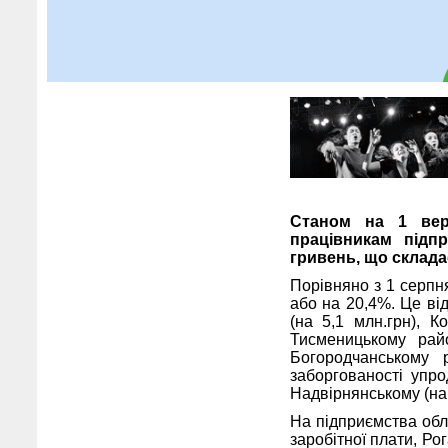
Станом на 1 вере
працівникам підпр
гривень, що склада
Порівняно з 1 серпня
або на 20,4%. Це ві
(на 5,1 млн.грн), К
Тисменицькому райо
Богородчанському 
заборгованості упро
Надвірнянському (на 
На підприємства обл
заробітної плати, Ро