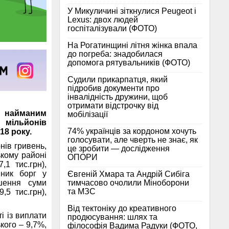
У Микуличині зіткнулися Peugeot і
Lexus: двох людей
госпіталізували (ФОТО)
На Рогатинщині літня жінка впала
до погреба: знадобилася
допомога рятувальників (ФОТО)
Судили прикарпатця, який
підробив документи про
інвалідність дружини, щоб
отримати відстрочку від
и найманим
мобілізації
 мільйонів
74% українців за кордоном хочуть
18 року.
голосувати, але чверть не знає, як
нів гривень,
це зробити — дослідження
ькому районі
ОПОРИ
,1 тис.грн),
иник борг у
Євгеній Хмара та Андрій Сибіга
тимчасово очолили Міноборони
шення суми
та МЗС
5 тис.грн),
Від тектоніку до креативного
і із виплати
продюсування: шлях та
кого – 9,7%,
філософія Вадима Радуки (ФОТО,