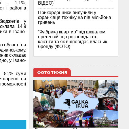
ну – 1,1%,
ВІДЕО)
т і районів
Прикордонники вилучили у
франківця техніку на пів мільйона
бюджетів у
гривень
склала 14,9
ики в Івано-
“Фабрика квартир” під шквалом
претензій: що розповідають
клієнти та як відповідає власник
о області на
бренду (ФОТО)
одчанському,
зник складає
но, у Івано-
ФОТО ТИЖНЯ
у – 81% суми
утворено на
проможності