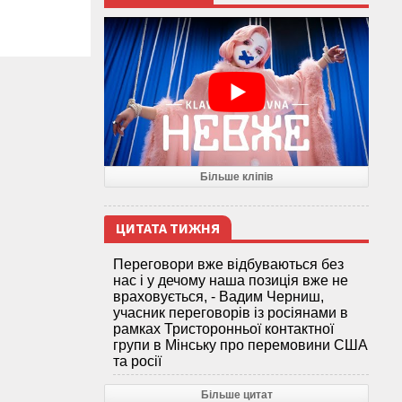
Більше кліпів
ЦИТАТА ТИЖНЯ
Переговори вже відбуваються без
нас і у дечому наша позиція вже не
враховується, - Вадим Черниш,
учасник переговорів із росіянами в
рамках Тристоронньої контактної
групи в Мінську про перемовини США
та росії
Більше цитат