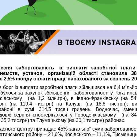
сня заборгованість із виплати заробітної плат
иємств, установ, організацій області становила 38
є 2,5% фонду оплати праці, нарахованого за серпень 20
 борг із виплати заробітної плати збільшився на 6,4 мільйо
дбулося за рахунок збільшення заборгованості у Рогатинс
осівському (на 1,2 млн.грн), в Івано-Франківську (на 547
ні (на 119,4 тис.грн) та Калуші (на 18,8 тис.грн); в
районі в сумі 314,5 тисяч гривень. Водночас, змен
довж серпня спостерігалося у Городенківському (на 849,
35,2 тис.грн) та Тлумацькому (на 30,1 тис.грн) районах.
асного центру припадає 45% загальної суми заборгованост
гатинського району – 21,6%, Косівського – 11,1%, Тисмениць