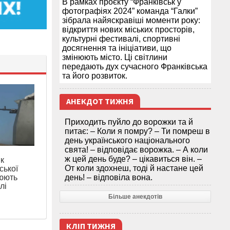
В рамках проєкту “Франківськ у
фотографіях 2024” команда “Галки”
зібрала найяскравіші моменти року:
відкриття нових міських просторів,
культурні фестивалі, спортивні
досягнення та ініціативи, що
змінюють місто. Ці світлини
передають дух сучасного Франківська
та його розвиток.
АНЕКДОТ ТИЖНЯ
Приходить пуйло до ворожки та й
питає: – Коли я помру? – Ти помреш в
день українського національного
свята! – відповідає ворожка. – А коли
ж цей день буде? – цікавиться він. –
як
От коли здохнеш, тоді й настане цей
ської
оюють
день! – відповіла вона.
лі
Більше анекдотів
КЛІП ТИЖНЯ