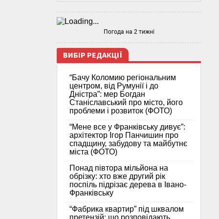
Погода на 2 тижні
ВИБІР РЕДАКЦІЇ
“Бачу Коломию регіональним
центром, від Румунії і до
Дністра”: мер Богдан
Станіславський про місто, його
проблеми і розвиток (ФОТО)
“Мене все у Франківську дивує”:
архітектор Ігор Панчишин про
спадщину, забудову та майбутнє
міста (ФОТО)
Понад півтора мільйона на
обрізку: хто вже другий рік
поспіль підрізає дерева в Івано-
Франківську
“Фабрика квартир” під шквалом
претензій: що розповідають