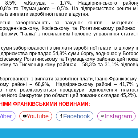
 – 8,5%, м.Калуша – 1,7%, Надвірнянського райо
0,8% та Тлумацького – 0,5%. На підприємствах решти міс
ь із виплати заробітної плати відсутня.
сня заборгованість за рахунок коштів місцевих 
ороденківському, Косівському та Рогатинському районах 
інформує
“Галка”
з посиланням Головне управління статист
ї суми заборгованості з виплати заробітної плати в цілому п
підприємства припадає 54,8% суми боргу, водночас у Богор
осівському, Рогатинському та Тлумацькому районах цей пока
кому та Тисменицькому районах – 58,3% та 31,1% відповід
боргованості з виплати заробітної плати, Івано-Франківськ
ому районі – 68,9%, Надвірянському районі – 41,7% 
до яких реалізовуються процедури відновлення платос
я його банкрутом (по області цей показник складає 45,2%).
НІМИ ФРАНКІВСЬКИМИ НОВИНАМИ:
Viber
Youtube
Facebook
Instagram