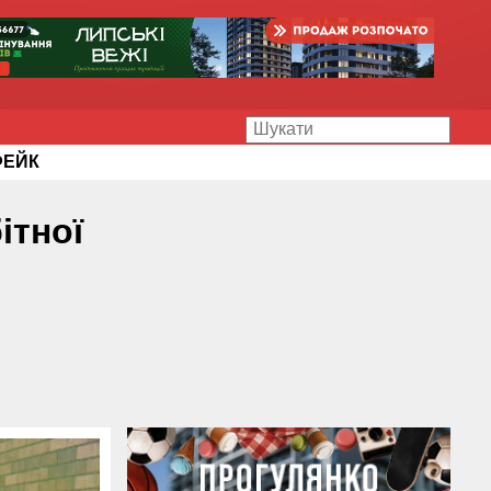
ФЕЙК
ітної