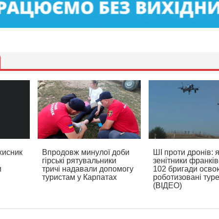
хисник
Впродовж минулої доби
ШІ проти дронів: 
гірські рятувальники
зенітники франків
и
тричі надавали допомогу
102 бригади осв
туристам у Карпатах
роботизовані туре
(ВІДЕО)