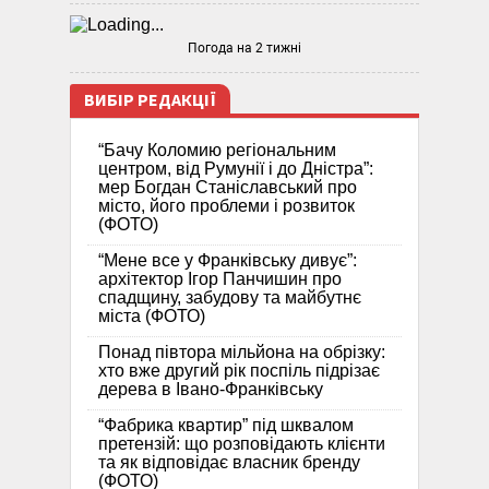
Погода на 2 тижні
ВИБІР РЕДАКЦІЇ
“Бачу Коломию регіональним
центром, від Румунії і до Дністра”:
мер Богдан Станіславський про
місто, його проблеми і розвиток
(ФОТО)
“Мене все у Франківську дивує”:
архітектор Ігор Панчишин про
спадщину, забудову та майбутнє
міста (ФОТО)
Понад півтора мільйона на обрізку:
хто вже другий рік поспіль підрізає
дерева в Івано-Франківську
“Фабрика квартир” під шквалом
претензій: що розповідають клієнти
та як відповідає власник бренду
(ФОТО)