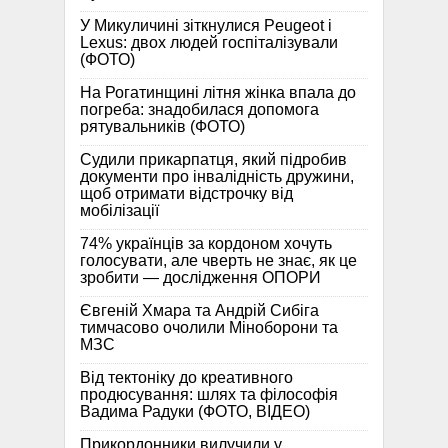
У Микуличині зіткнулися Peugeot і
Lexus: двох людей госпіталізували
(ФОТО)
На Рогатинщині літня жінка впала до
погреба: знадобилася допомога
рятувальників (ФОТО)
Судили прикарпатця, який підробив
документи про інвалідність дружини,
щоб отримати відстрочку від
мобілізації
74% українців за кордоном хочуть
голосувати, але чверть не знає, як це
зробити — дослідження ОПОРИ
Євгеній Хмара та Андрій Сибіга
тимчасово очолили Міноборони та
МЗС
Від тектоніку до креативного
продюсування: шлях та філософія
Вадима Радуки (ФОТО, ВІДЕО)
Прикордонники вилучили у