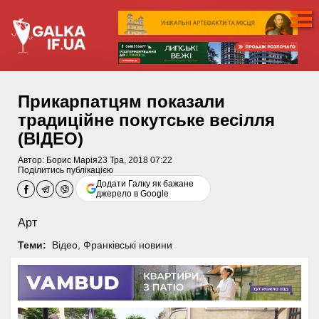
Прикарпатцям показали
традиційне покутське весілля
(ВІДЕО)
Автор:
Борис Марія
23 Тра, 2018 07:22
Поділитись публікацією
Додати Галку як бажане
джерело в Google
Арт
Теми:
Відео
,
Франківські новини