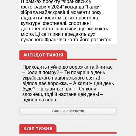
В рамках проєкту “Франківськ у
фотографіях 2024” команда “Галки”
зібрала найяскравіші моменти року:
відкриття нових міських просторів,
культурні фестивалі, спортивні
досягнення та ініціативи, що змінюють
місто. Ці світлини передають дух
сучасного Франківська та його розвиток.
АНЕКДОТ ТИЖНЯ
Приходить пуйло до ворожки та й питає:
– Коли я помру? – Ти помреш в день
українського національного свята! –
відповідає ворожка. – А коли ж цей день
буде? – цікавиться він. – От коли
здохнеш, тоді й настане цей день! –
відповіла вона.
Більше анекдотів
КЛІП ТИЖНЯ