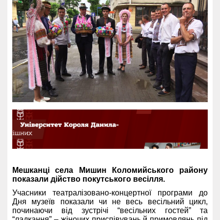
Мешканці села Мишин Коломийського району
показали дійство покутського весілля.
Учасники театралізовано-концертної програми до
Дня музеїв показали чи не весь весільний цикл,
починаючи від зустрічі “весільних гостей” та
“ладкання” – жіночих приспівувань й примовлянь під