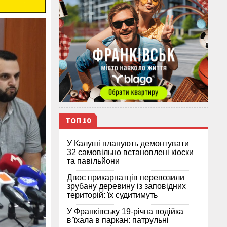
ТОП 10
У Калуші планують демонтувати
32 самовільно встановлені кіоски
та павільйони
Двоє прикарпатців перевозили
зрубану деревину із заповідних
територій: їх судитимуть
У Франківську 19-річна водійка
в’їхала в паркан: патрульні