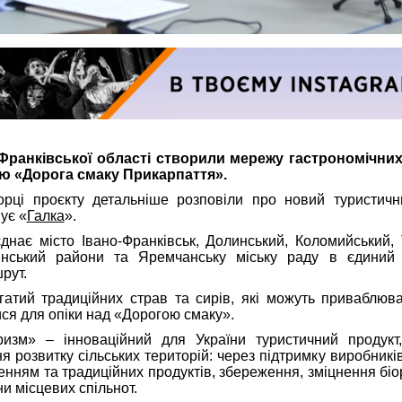
-Франківської області створили мережу гастрономічни
ю «Дорога смаку Прикарпаття».
орці проєкту детальніше розповіли про новий туристич
ує «
Галка
».
днає місто Івано-Франківськ, Долинський, Коломийський,
инський райони та Яремчанську міську раду в єдиний 
рут.
атий традиційних страв та сирів, які можуть приваблюва
ся для опіки над «Дорогою смаку».
ризм» – інноваційний для України туристичний продукт
 розвитку сільських територій: через підтримку виробників
енням та традиційних продуктів, збереження, зміцнення біо
ни місцевих спільнот.