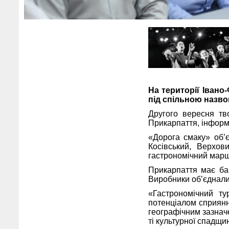
На території Івано
під спільною назво
Другого вересня тв
Прикарпаття, інформ
«Дорога смаку» об’є
Косівський, Верхов
гастрономічний марш
Прикарпаття має баг
Виробники об’єднали
«Гастрономічний ту
потенціалом сприяння
географічним зазнач
ті культурної спадщи