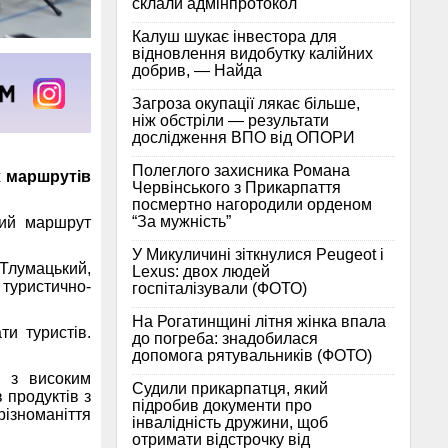
склали адмінпротокол
Калуш шукає інвестора для
відновлення видобутку калійних
добрив, — Найда
Загроза окупації лякає більше,
ніж обстріли — результати
дослідження ВПО від ОПОРИ
Полеглого захисника Романа
х маршрутів
Червінського з Прикарпаття
посмертно нагородили орденом
“За мужність”
ний маршрут
У Микуличині зіткнулися Peugeot і
 Тлумацький,
Lexus: двох людей
туристично-
госпіталізували (ФОТО)
На Рогатинщині літня жінка впала
ти туристів.
до погреба: знадобилася
допомога рятувальників (ФОТО)
, з високим
Судили прикарпатця, який
 продуктів з
підробив документи про
різноманіття
інвалідність дружини, щоб
отримати відстрочку від