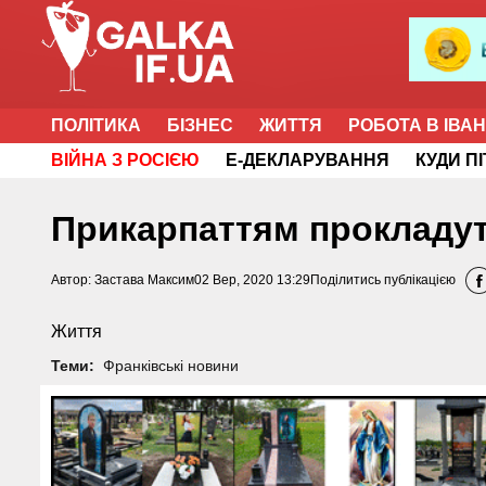
ПОЛІТИКА
БІЗНЕС
ЖИТТЯ
РОБОТА В ІВА
ВІЙНА З РОСІЄЮ
Е-ДЕКЛАРУВАННЯ
КУДИ П
Прикарпаттям прокладут
Автор:
Застава Максим
02 Вер, 2020 13:29
Поділитись публікацією
Життя
Теми:
Франківські новини