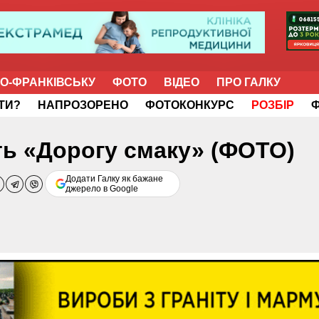
НО-ФРАНКІВСЬКУ
ФОТО
ВІДЕО
ПРО ГАЛКУ
ІТИ?
НАПРОЗОРЕНО
ФОТОКОНКУРС
РОЗБІР
ь «Дорогу смаку» (ФОТО)
Додати Галку як бажане
джерело в Google