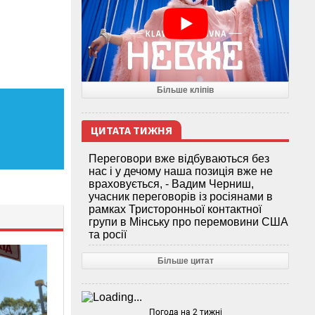
Більше кліпів
ЦИТАТА ТИЖНЯ
Переговори вже відбуваються без
нас і у дечому наша позиція вже не
враховується, - Вадим Черниш,
учасник переговорів із росіянами в
рамках Тристоронньої контактної
групи в Мінську про перемовини США
та росії
Більше цитат
Погода на 2 тижні