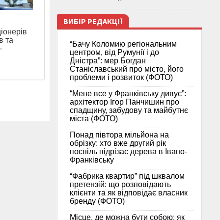
ВИБІР РЕДАКЦІЇ
ціонерів
в та
“Бачу Коломию регіональним
-
центром, від Румунії і до
Дністра”: мер Богдан
Станіславський про місто, його
проблеми і розвиток (ФОТО)
“Мене все у Франківську дивує”:
архітектор Ігор Панчишин про
спадщину, забудову та майбутнє
міста (ФОТО)
Понад півтора мільйона на
обрізку: хто вже другий рік
поспіль підрізає дерева в Івано-
Франківську
“Фабрика квартир” під шквалом
претензій: що розповідають
клієнти та як відповідає власник
бренду (ФОТО)
Місце, де можна бути собою: як