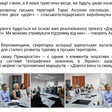
ації з їжею, а й певні туристичні місця, які будуть цікаві іно
розвитку гірських територій Тарас Антоняк наголошує
тині двох «доріг» – сільськогосподарського виробництва
орога будується на основі вже реалізованого проєкту «До
ї». Ми можемо отримувати підтримку від них», – говорить А
 Верховинщини, секретарка асоціації карпатських ватагі
для сталого розвитку туризму в гірських територіях.
смаку Прикарпаття» – є одним з елементів ініціативи
ку системи географічних зазначень в Україні», щод
 мережі гастрономічних маршрутів – «Дороги вина та смаку