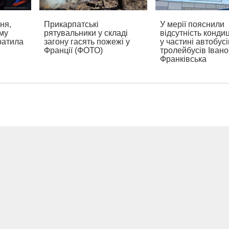
ня,
Прикарпатські
У мерії пояснили
ому
рятувальники у складі
відсутність конди
ратила
загону гасять пожежі у
у частині автобусі
Франції (ФОТО)
тролейбусів Івано
Франківська