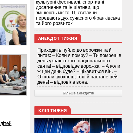
культурні фестивалі, спортивні
досягнення та ініціативи, що
змінюють місто. Ці світлини
передають дух сучасного Франківська
та його розвиток.
АНЕКДОТ ТИЖНЯ
Приходить пуйло до ворожки та й
питає: – Коли я помру? – Ти помреш в
день українського національного
свята! – відповідає ворожка. – А коли
ж цей день буде? – цікавиться він. –
От коли здохнеш, тоді й настане цей
день! – відповіла вона.
Більше анекдотів
КЛІП ТИЖНЯ
 дітей