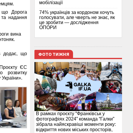
мобілізації
земцям.
, що Дорога
74% українців за кордоном хочуть
голосувати, але чверть не знає, як
 та надання
це зробити — дослідження
ОПОРИ
роги вина
нтоняк.
ФОТО ТИЖНЯ
в додає, що
 Проєкту ЄС
о розвитку
 України».
В рамках проєкту “Франківськ у
фотографіях 2024” команда “Галки”
зібрала найяскравіші моменти року:
відкриття нових міських просторів,