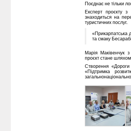
Поєднає не тільки лок
Експерт проєкту з 
знаходиться на пере
туристичних послуг.
«Прикарпатська д
та смаку Бесарабі
Марія Маківенчук з
проєкт стане шляхом 
Створення «Дороги 
«Підтримка розвит
загальнонаціональної