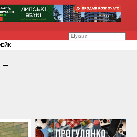
ФЕЙК
 –