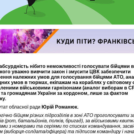
абсурдність нібито неможливості голосувати бійцями в 
кого уважно вивчити закон і змусити ЦВК забезпечити
ення належних умов для голосування бійцями АТО, ана
них умов в тюрмах, екіпажам на кораблях у світовому о
аленими військовими гарнізонами (аналог виборам в С
та громадянам України за кордоном, лише за фактом
ку.
утат обласної ради
Юрій Романюк.
ічно бійцям різних підрозділів в зоні АТО проголосувати з
ів (рот, батальйонів, полків, бригад), за військовими квит
ми з номерами та серіями по списках командування, засві
ом (виборця-солдата/офіцера) та підписом командиру і нач