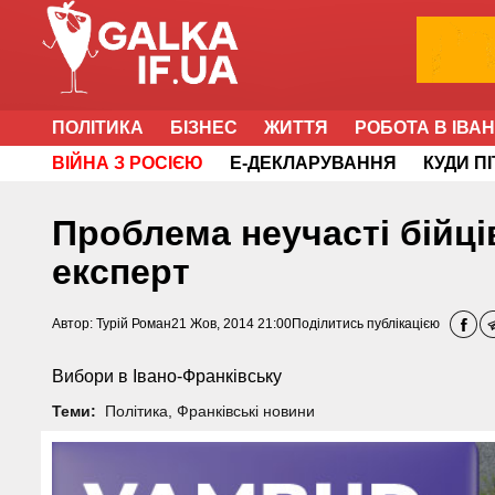
ПОЛІТИКА
БІЗНЕС
ЖИТТЯ
РОБОТА В ІВА
ВІЙНА З РОСІЄЮ
Е-ДЕКЛАРУВАННЯ
КУДИ П
Проблема неучасті бійці
експерт
Автор:
Турій Роман
21 Жов, 2014 21:00
Поділитись публікацією
Вибори в Івано-Франківську
Теми:
Політика
,
Франківські новини