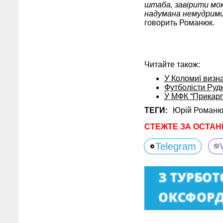
штаба, завірити мок
надумана немудрими
говорить Романюк.
Читайте також:
У Коломиї визн
Футболісти Руд
У МФК “Прикарп
ТЕГИ:
Юрій Романю
СТЕЖТЕ ЗА ОСТАН
Telegram