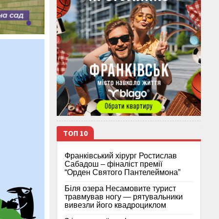
ТОП 10
Франківський хірург Ростислав
Сабадош – фіналіст премії
“Орден Святого Пантелеймона”
Біля озера Несамовите турист
травмував ногу — рятувальники
вивезли його квадроциклом