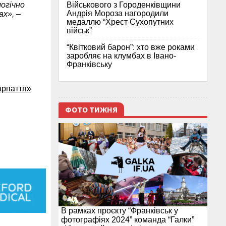
Військового з Городенківщини
огічно
Андрія Мороза нагородили
ах»,
–
медаллю “Хрест Сухопутних
військ”
“Квітковий барон”: хто вже роками
заробляє на клумбах в Івано-
Франківську
арпаття»
ФОТО ТИЖНЯ
В рамках проєкту “Франківськ у
фотографіях 2024” команда “Галки”