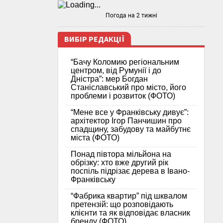
Погода на 2 тижні
ВИБІР РЕДАКЦІЇ
“Бачу Коломию регіональним
центром, від Румунії і до
Дністра”: мер Богдан
Станіславський про місто, його
проблеми і розвиток (ФОТО)
“Мене все у Франківську дивує”:
архітектор Ігор Панчишин про
спадщину, забудову та майбутнє
міста (ФОТО)
Понад півтора мільйона на
обрізку: хто вже другий рік
поспіль підрізає дерева в Івано-
Франківську
“Фабрика квартир” під шквалом
претензій: що розповідають
клієнти та як відповідає власник
бренду (ФОТО)