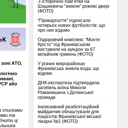
З історичної памʼятки на
Шашкевича “зникли” рожеві двері
(ФОТО)
“Прикарпаття” підписало
чотирьох нових футболістів: що
про них відомо
Оздоровчий комплекс “Монте
Крісто” під Франківськом
виставили на аукціон за 67
мільйонів гривень (ФОТО)
зоні АТО,
У різних мікрорайонах
Франківська зникла вода: що
відомо
логічно
кеані,
ДНК-експертиза підтвердила
РСР або
загибель воїна Миколи
Романишина з Долинської
громади
Інклюзивний реабілітаційний
а списками
майданчик облаштували для
ками та
пацієнтів Франківської міської
дчити ці
лікарні №1 (ФОТО)
альника