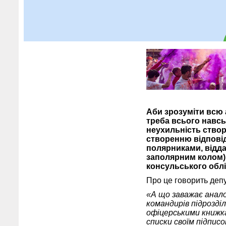
Аби зрозуміти всю 
треба всього навсь
неухильність створ
створенню відповід
полярниками, відд
заполярним колом) 
консульського облі
Про це говорить деп
«А що заважає аналог
командирів підрозділ
офіцерськими книжка
списки своїм підпис