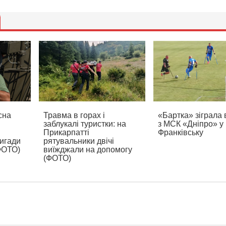
сна
Травма в горах і
«Бартка» зіграла 
заблукалі туристки: на
з МСК «Дніпро» у
Прикарпатті
Франківську
ригади
рятувальники двічі
(ФОТО)
виїжджали на допомогу
(ФОТО)