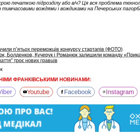
рою печаткою підрозділу або в/ч? Ця вся проблема технол
 тимчасовими вождями і вождиками на Печерських пагорб
ачили п’ятьох переможців конкурсу стартапів (ФОТО)
юк, Болденков, Кучерук і Романюк залишили команду «Прик
аття” троє нових гравців
к
НІМИ ФРАНКІВСЬКИМИ НОВИНАМИ:
Viber
Youtube
Facebook
Instagram