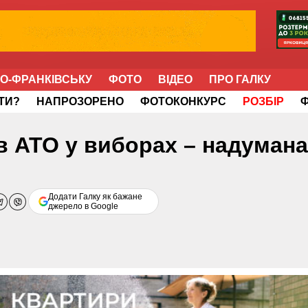
НО-ФРАНКІВСЬКУ
ФОТО
ВІДЕО
ПРО ГАЛКУ
ІТИ?
НАПРОЗОРЕНО
ФОТОКОНКУРС
РОЗБІР
в АТО у виборах – надумана
Додати Галку як бажане
джерело в Google