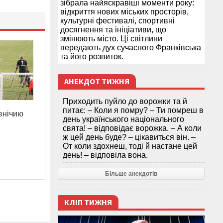
зібрала найяскравіші моменти року:
відкриття нових міських просторів,
культурні фестивалі, спортивні
досягнення та ініціативи, що
змінюють місто. Ці світлини
передають дух сучасного Франківська
та його розвиток.
АНЕКДОТ ТИЖНЯ
Приходить пуйло до ворожки та й
питає: – Коли я помру? – Ти помреш в
внічию
день українського національного
свята! – відповідає ворожка. – А коли
ж цей день буде? – цікавиться він. –
От коли здохнеш, тоді й настане цей
день! – відповіла вона.
Більше анекдотів
КЛІП ТИЖНЯ