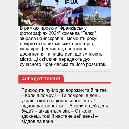
В рамках проєкту “Франківськ у
фотографіях 2024” команда “Галки”
зібрала найяскравіші моменти року:
відкриття нових міських просторів,
культурні фестивалі, спортивні
досягнення та ініціативи, що змінюють
місто. Ці світлини передають дух
сучасного Франківська та його розвиток.
АНЕКДОТ ТИЖНЯ
Приходить пуйло до ворожки та й питає:
– Коли я помру? – Ти помреш в день
українського національного свята! –
відповідає ворожка. – А коли ж цей день
буде? – цікавиться він. – От коли
здохнеш, тоді й настане цей день! –
відповіла вона.