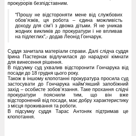
прокурорів безпідставним.
“Прошу не відстороняти мене від службових
обов’язків, ця робота – єдина можливість
доходу для сім’ї з двома дітьми. Я не уникав
жодних викликів до прокуратури і не впливав
на підлеглих”,- додав Леонід Гончарук.
Суддя зачитала матеріали справи. Далі слідча суддя
Ірина Пастернак відлучилася до нарадчої кімнати
для винесення рішення.
В підсумку суд ухвалив відсторонити Гончарука від
посади до 18 грудня цього року.
Також в іншому клопотанні прокуратура просила суд
застосувати до Гончарука найм’якший запобіжний
захід – особисте зобов’язання. Таке прохання слідчі
прокуратури пояснили тим, що він вже
відсторонений від посади, має добру характеристику
з місця проживання та роботи.
В підсумку суддя Тарас Антоняк підтримав це
клопотання.