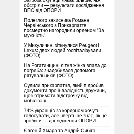
Загроза окупації лякає більше, ніж
обстріли — результати дослідження
ВПО від ОПОРИ
Полеглого захисника Романа
Червінського з Прикарпаття
посмертно нагородили орденом “За
мужність”
У Микуличині зіткнулися Peugeot і
Lexus: двох людей госпіталізували
(ФОТО)
На Рогатинщині літня жінка впала до
погреба: знадобилася допомога
рятувальників (ФОТО)
Судили прикарпатця, який підробив
документи про інвалідність дружини,
щоб отримати відстрочку від
мобілізації
74% українців за кордоном хочуть
голосувати, але чверть не знає, як це
зробити — дослідження ОПОРИ
Євгеній Хмара та Андрій Сибіга