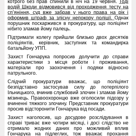
котрого без прав спинили в ніч на 19 червня.
Тоді
водій Шкоди відмовився від проходження тесту на
сп’яніння, суд вже забрав у нього права на рік і
оформив штраф за злісну непокору поліції.
Однак
порушник поскаржився в прокуратуру, що поліціянт
нібито зламав йому палець.
Підтримати колегу прийшли близько двох десятків
поліціянтів, керівник, заступник та командирка
батальйону УПП.
Захист Гончарука попросив долучити до справи
характеристики з місця роботи і проживання,
матеріали про заохочення і подяки відносно
патрульного.
Слідчий прокуратури вважає, що поліціянт
безпідставно застосував силу до потерпілого
Ільницького, вчинив службовий злочин і зламав йому
мізинець. Правоохоронцю вже оголосили підозру у
вчиненні тяжкого злочину. Представник прокуратури
просив відсторонити Гончарука від посади.
Захист наголосив, що досудове розслідування в
справі триває вже чотири місяці, і досі слідство не
отримало жодних даних про можливий вплив
Гончарука на підлеглих, тож вважає прохання