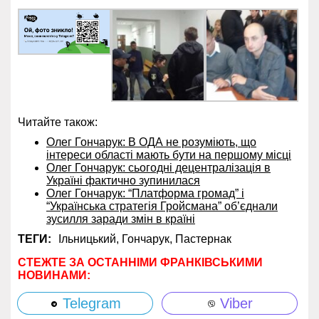
Читайте також:
Олег Гончарук: В ОДА не розуміють, що
інтереси області мають бути на першому місці
Олег Гончарук: сьогодні децентралізація в
Україні фактично зупинилася
Олег Гончарук: “Платформа громад” і
“Українська стратегія Гройсмана” об’єднали
зусилля заради змін в країні
ТЕГИ:
Ільницький,
Гончарук,
Пастернак
СТЕЖТЕ ЗА ОСТАННІМИ ФРАНКІВСЬКИМИ
НОВИНАМИ:
Telegram
Viber