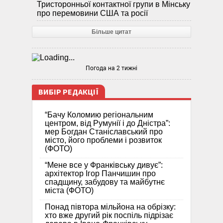
Тристоронньої контактної групи в Мінську
про перемовини США та росії
Більше цитат
Погода на 2 тижні
ВИБІР РЕДАКЦІЇ
“Бачу Коломию регіональним
центром, від Румунії і до Дністра”:
мер Богдан Станіславський про
місто, його проблеми і розвиток
(ФОТО)
“Мене все у Франківську дивує”:
архітектор Ігор Панчишин про
спадщину, забудову та майбутнє
міста (ФОТО)
Понад півтора мільйона на обрізку:
хто вже другий рік поспіль підрізає