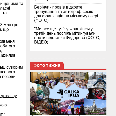
авищеними та
Берінчик провів відкрите
ласні
тренування та автограф-сесію
в та
для франківців на міському озері
(ФОТО)
3 млн грн.
"Ми все ще тут": у Франківську
я, що
третій день поспіль мітингували
проти відставки Федорова (ФОТО,
вживання
ВІДЕО)
добутого
,
відхилив
ФОТО ТИЖНЯ
льш суворим
ансового
і позови
мертельну
якою
ті”