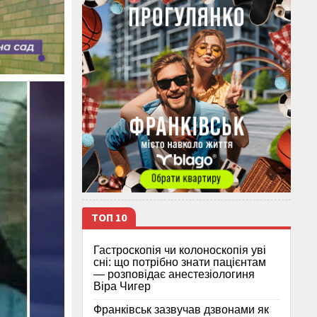
ТОП 10
Гастроскопія чи колоноскопія уві
сні: що потрібно знати пацієнтам
— розповідає анестезіологиня
Віра Чигер
Франківськ зазвучав дзвонами як