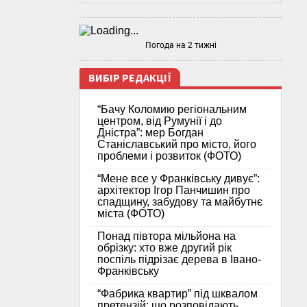
Погода на 2 тижні
ВИБІР РЕДАКЦІЇ
“Бачу Коломию регіональним
центром, від Румунії і до
Дністра”: мер Богдан
Станіславський про місто, його
проблеми і розвиток (ФОТО)
“Мене все у Франківську дивує”:
архітектор Ігор Панчишин про
спадщину, забудову та майбутнє
міста (ФОТО)
Понад півтора мільйона на
обрізку: хто вже другий рік
поспіль підрізає дерева в Івано-
Франківську
“Фабрика квартир” під шквалом
претензій: що розповідають