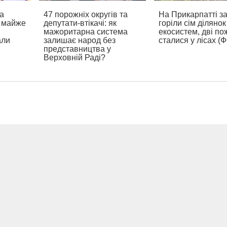
а
47 порожніх округів та
На Прикарпатті з
а майже
депутати-втікачі: як
горіли сім ділянок
мажоритарна система
екосистем, дві по
али
залишає народ без
сталися у лісах (
представництва у
Верховній Раді?