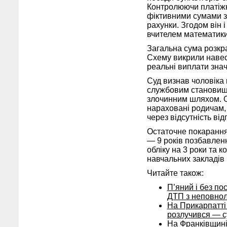
Контролюючи платіжні
фіктивними сумами з
рахунки. Згодом він 
вчителем математики
Загальна сума розкр
Схему викрили навесн
реальні виплати зна
Суд визнав чоловіка
службовим становищем
злочинним шляхом. О
нараховані родичам, 
через відсутність ві
Остаточне покаранн
— 9 років позбавлен
обліку на 3 роки та 
навчальних закладів
Читайте також:
П’яний і без по
ДТП з неповно
На Прикарпатті
розлучився — с
На Франківщині