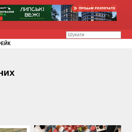
ФЕЙК
них