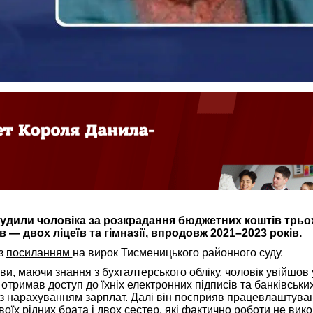
удили чоловіка за розкрадання бюджетних коштів трьо
 — двох ліцеїв та гімназії, впродовж 2021–2023 років.
з
посиланням
на вирок Тисменицького районного суду.
и, маючи знання з бухгалтерського обліку, чоловік увійшов 
і отримав доступ до їхніх електронних підписів та банківськи
 з нарахуванням зарплат. Далі він посприяв працевлаштува
воїх рідних брата і двох сестер, які фактично роботи не вик