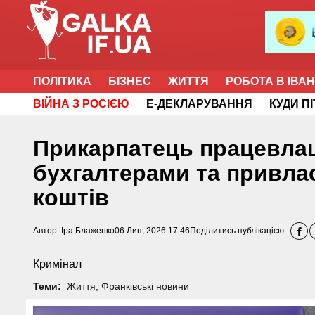
ПОЛІТИКА
БІЗНЕС
ЖИТТЯ
РОБОТА В ІВА
ВІЙНА З РОСІЄЮ
Е-ДЕКЛАРУВАННЯ
КУДИ П
Прикарпатець працевла
бухгалтерами та привла
коштів
Автор:
Іра Блаженко
06 Лип, 2026 17:46
Поділитись публікацією
Кримінал
Теми:
Життя
,
Франківські новини