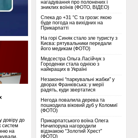
нагадування про полонених і
зниклих воїнів (ФОТО, ВІДЕО)
Спека до +31 °C та грози: якою
буде погода на вихідних на
Прикарпатті
На горі Синяк стало зле туристу з
Києва: рятувальники передали
його медикам (ФОТО)
Медсестра Ольга Ласійчук з
Городенки стала однією з
найкращих в Україні
Незаконні “паркувальні жабки” у
дворах Франківська: у мерії
радять, куди звертатися
х
Негода повалила дерева та
пошкодила віковий дуб у Коломиї
(ФОТО)
у довіру до
Прикарпатського воїна Олега
х систем
Ничипорука нагородили
відзнакою “Золотий Хрест”
нню на
(ФОТО)
онували.