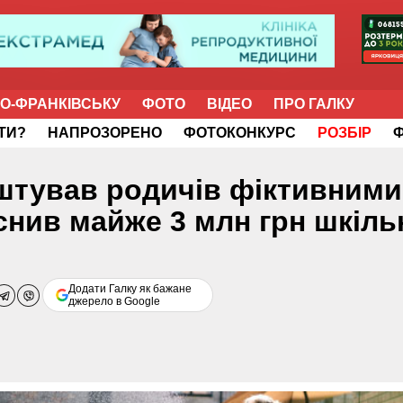
НО-ФРАНКІВСЬКУ
ФОТО
ВІДЕО
ПРО ГАЛКУ
ІТИ?
НАПРОЗОРЕНО
ФОТОКОНКУРС
РОЗБІР
штував родичів фіктивними
снив майже 3 млн грн шкіль
Додати Галку як бажане
джерело в Google