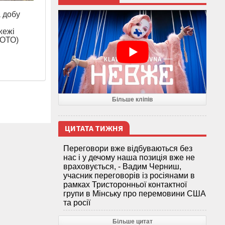
а добу
жежі
ФОТО)
Більше кліпів
ЦИТАТА ТИЖНЯ
Переговори вже відбуваються без
нас і у дечому наша позиція вже не
враховується, - Вадим Черниш,
учасник переговорів із росіянами в
рамках Тристоронньої контактної
групи в Мінську про перемовини США
та росії
Більше цитат