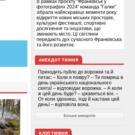
В рамках проєкту “Франківськ у
фотографіях 2024” команда “Галки”
зібрала найяскравіші моменти року:
відкриття нових міських просторів,
культурні фестивалі, спортивні
досягнення та ініціативи, що
змінюють місто. Ці світлини
передають дух сучасного Франківська
та його розвиток.
АНЕКДОТ ТИЖНЯ
Приходить пуйло до ворожки та й
питає: – Коли я помру? – Ти помреш в
день українського національного
свята! – відповідає ворожка. – А коли
ж цей день буде? – цікавиться він. –
От коли здохнеш, тоді й настане цей
день! – відповіла вона.
Більше анекдотів
КЛІП ТИЖНЯ