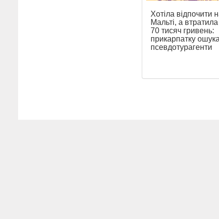
Хотіла відпочити н
Мальті, а втратил
70 тисяч гривень:
прикарпатку ошук
псевдотурагенти