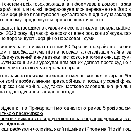
 системи всіх трьох закладів, він формував відомості із з
аробітної плати, які перераховувалися переважно на його в
і сам офіційно влаштувався бухгалтером в одному із закладі
 в іншому, продовжуючи привласнювати кошти.
адань, підтверджена судовими експертизами, склала майже 
і 2023 року під час фінансових перевірок, коли з’ясувалос
чно перевищують офіційно нараховані суми.
 винним за вісьмома статтями КК України: шахрайство, зло
, підробка документів на переказ та легалізація майна, з
бвинувачений вину визнав частково, наполягаючи, що суми
були законними з урахуванням різних доплат, проте суд це 
дповідних наказів у матеріалах справи.
я визначено шляхом поглинання менш суворих покарань бі
ня волі з позбавленням права обіймати посади у сфері фін
конфіскацією майна. Суд також частково задовольнив цивільн
 на відшкодування завданої шкоди.
свідчення: на Прикарпатті мотоцикліст отримав 5 років за с
літньою пасажиркою
 чоловік вимагав повернути кошти на операцію дружини, з 
уд відмовив
 оштрафували чоловіка, який підмінив iPhone на “Новій пош