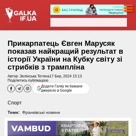
Прикарпатець Євген Марусяк
показав найкращий результат в
історії України на Кубку світу зі
стрибків з трампліна
Автор:
Зелінська Тетяна
17 Бер, 2024 15:13
Поділитись публікацією
Додати Галку як бажане
джерело в Google
Спорт
Теми:
Франківські новини