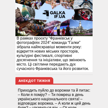
В рамках проєкту “Франківськ у
фотографіях 2024” команда “Галки”
зібрала найяскравіші моменти року:
відкриття нових міських просторів,
культурні фестивалі, спортивні
досягнення та ініціативи, що змінюють
місто. Ці світлини передають дух
сучасного Франківська та його розвиток.
АНЕКДОТ ТИЖНЯ
Приходить пуйло до ворожки та й питає:
– Коли я помру? – Ти помреш в день
українського національного свята! –
відповідає ворожка. – А коли ж цей день
буде? – цікавиться він. – От коли