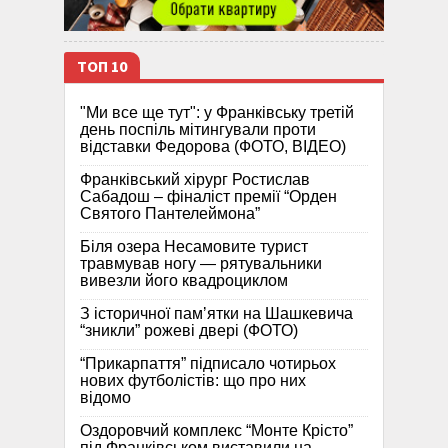
ТОП 10
"Ми все ще тут": у Франківську третій
день поспіль мітингували проти
відставки Федорова (ФОТО, ВІДЕО)
Франківський хірург Ростислав
Сабадош – фіналіст премії “Орден
Святого Пантелеймона”
Біля озера Несамовите турист
травмував ногу — рятувальники
вивезли його квадроциклом
З історичної памʼятки на Шашкевича
“зникли” рожеві двері (ФОТО)
“Прикарпаття” підписало чотирьох
нових футболістів: що про них
відомо
Оздоровчий комплекс “Монте Крісто”
під Франківськом виставили на