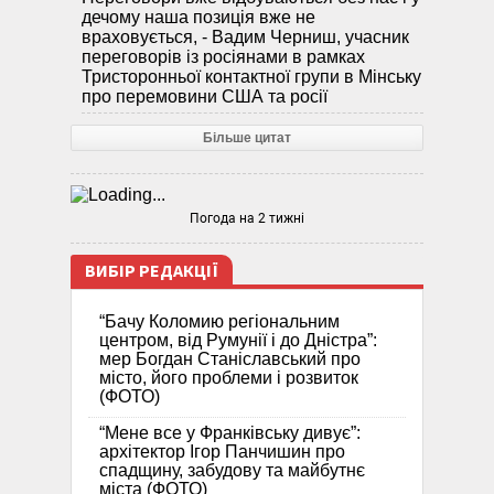
дечому наша позиція вже не
враховується, - Вадим Черниш, учасник
переговорів із росіянами в рамках
Тристоронньої контактної групи в Мінську
про перемовини США та росії
Більше цитат
Погода на 2 тижні
ВИБІР РЕДАКЦІЇ
“Бачу Коломию регіональним
центром, від Румунії і до Дністра”:
мер Богдан Станіславський про
місто, його проблеми і розвиток
(ФОТО)
“Мене все у Франківську дивує”:
архітектор Ігор Панчишин про
спадщину, забудову та майбутнє
міста (ФОТО)