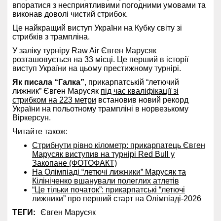
впоратися з несприятливими погодними умовами та
виконав доволі чистий стрибок.
Це найкращий виступ України на Кубку світу зі
стрибків з трампліна.
У заліку турніру Raw Air Євген Марусяк
розташовується на 33 місці. Це перший в історії
виступ України на цьому престижному турнірі.
Як писала “Галка”
, прикарпатській “летючий
лижник” Євген Марусяк
під час кваліфікації зі
стрибком на 223 метри
встановив новий рекорд
України на польотному трампліні в норвезькому
Віркерсун.
Читайте також:
Стрибнути рівно кілометр: прикарпатець Євген
Марусяк виступив на турнірі Red Bull у
Закопане (ФОТОФАКТ)
На Олімпіаді “летючі лижники” Марусяк та
Кілініченко вшанували полеглих атлетів
“Це тільки початок”: прикарпатські “летючі
лижники” про перший старт на Олімпіаді-2026
ТЕГИ:
Євген Марусяк