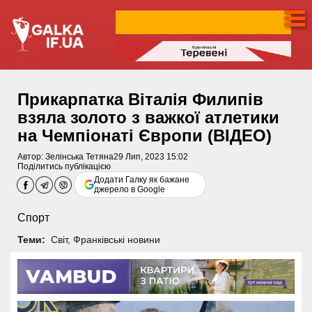
Прикарпатка Віталія Филипів
взяла золото з важкої атлетики
на Чемпіонаті Європи (ВІДЕО)
Автор:
Зелінська Тетяна
29 Лип, 2023 15:02
Поділитись публікацією
Додати Галку як бажане
джерело в Google
Спорт
Теми:
Світ
,
Франківські новини