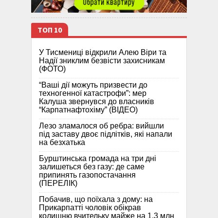
ТОП 10
У Тисмениці відкрили Алею Віри та
Надії зниклим безвісти захисникам
(ФОТО)
“Ваші дії можуть призвести до
техногенної катастрофи”: мер
Калуша звернувся до власників
“Карпатнафтохіму” (ВІДЕО)
Лезо зламалося об ребра: вийшли
під заставу двоє підлітків, які напали
на безхатька
Бурштинська громада на три дні
залишеться без газу: де саме
припинять газопостачання
(ПЕРЕЛІК)
Побачив, що поїхала з дому: на
Прикарпатті чоловік обікрав
колишню вчительку майже на 1,3 млн