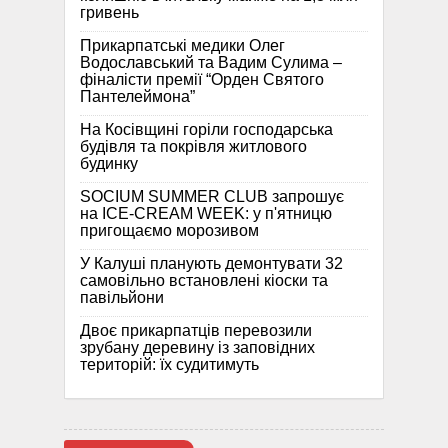
гривень
Прикарпатські медики Олег
Водославський та Вадим Сулима –
фіналісти премії “Орден Святого
Пантелеймона”
На Косівщині горіли господарська
будівля та покрівля житлового
будинку
SOCIUM SUMMER CLUB запрошує
на ICE-CREAM WEEK: у п'ятницю
пригощаємо морозивом
У Калуші планують демонтувати 32
самовільно встановлені кіоски та
павільйони
Двоє прикарпатців перевозили
зрубану деревину із заповідних
територій: їх судитимуть