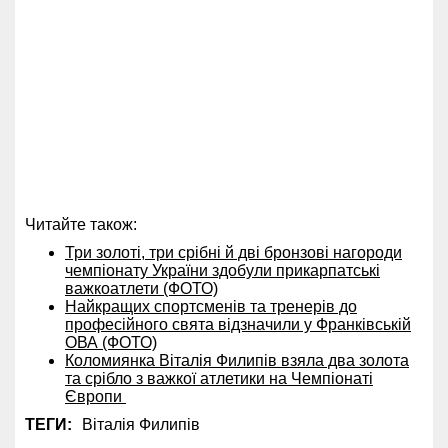
Читайте також:
Три золоті, три срібні й дві бронзові нагороди
чемпіонату України здобули прикарпатські
важкоатлети (ФОТО)
Найкращих спортсменів та тренерів до
професійного свята відзначили у Франківській
ОВА (ФОТО)
Коломиянка Віталія Филипів взяла два золота
та срібло з важкої атлетики на Чемпіонаті
Європи
ТЕГИ:
Віталія Филипів