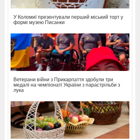
У Коломиї презентували перший міський торт у
формі музею Писанки
Ветерани війни з Прикарпаття здобули три
медалі на чемпіонаті України з парастрільби з
лука