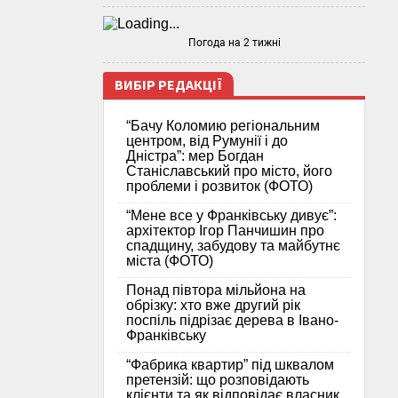
Погода на 2 тижні
ВИБІР РЕДАКЦІЇ
“Бачу Коломию регіональним
центром, від Румунії і до
Дністра”: мер Богдан
Станіславський про місто, його
проблеми і розвиток (ФОТО)
“Мене все у Франківську дивує”:
архітектор Ігор Панчишин про
спадщину, забудову та майбутнє
міста (ФОТО)
Понад півтора мільйона на
обрізку: хто вже другий рік
поспіль підрізає дерева в Івано-
Франківську
“Фабрика квартир” під шквалом
претензій: що розповідають
клієнти та як відповідає власник