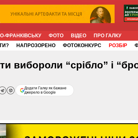
НО-ФРАНКІВСЬКУ
ФОТО
ВІДЕО
ПРО ГАЛКУ
ІТИ?
НАПРОЗОРЕНО
ФОТОКОНКУРС
РОЗБІР
ти вибороли “срібло” і “бр
Додати Галку як бажане
джерело в Google