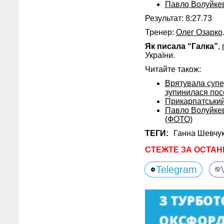
Павло Волуйке
Результат: 8:27.73
Тренер:
Олег Озарко
Як писала “Галка”
,
України.
Читайте також:
Врятувала супе
зупинилася пос
Прикарпатський
Павло Волуйкеви
(ФОТО)
ТЕГИ:
Ганна Шевчу
СТЕЖТЕ ЗА ОСТАН
Telegram