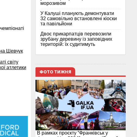
морозивом
У Калуші планують демонтувати
32 самовільно встановлені кіоски
та павільйони
 чемпіонаті
Двоє прикарпатців перевозили
зрубану деревину із заповідних
територій: їх судитимуть
нна Шевчук
ті світу
кої атлетики
ФОТО ТИЖНЯ
В рамках проєкту “Франківськ у