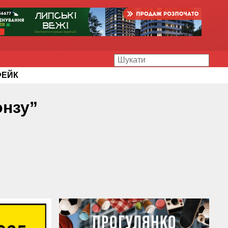
ФЕЙК
онзу”