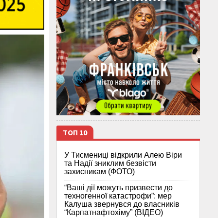
ТОП 10
У Тисмениці відкрили Алею Віри
та Надії зниклим безвісти
захисникам (ФОТО)
“Ваші дії можуть призвести до
техногенної катастрофи”: мер
Калуша звернувся до власників
“Карпатнафтохіму” (ВІДЕО)