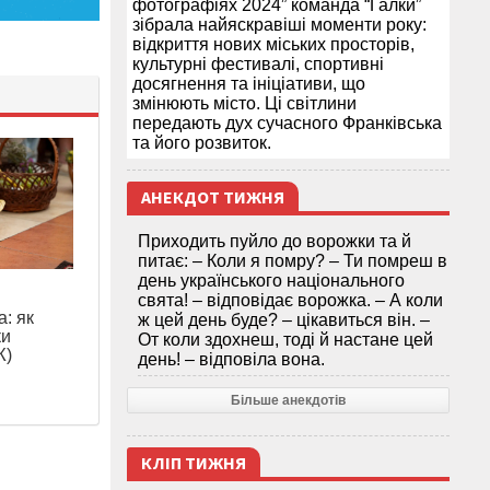
фотографіях 2024” команда “Галки”
зібрала найяскравіші моменти року:
відкриття нових міських просторів,
культурні фестивалі, спортивні
досягнення та ініціативи, що
змінюють місто. Ці світлини
передають дух сучасного Франківська
та його розвиток.
АНЕКДОТ ТИЖНЯ
Приходить пуйло до ворожки та й
питає: – Коли я помру? – Ти помреш в
день українського національного
свята! – відповідає ворожка. – А коли
: як
ж цей день буде? – цікавиться він. –
ки
От коли здохнеш, тоді й настане цей
Ж)
день! – відповіла вона.
Більше анекдотів
КЛІП ТИЖНЯ