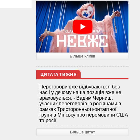
Більше кліпів
ЦИТАТА ТИЖНЯ
Переговори вже відбуваються без
нас і у дечому наша позиція вже не
враховується, - Вадим Черниш,
учасник переговорів із росіянами в
рамках Тристоронньої контактної
групи в Мінську про перемовини США
та росії
Більше цитат