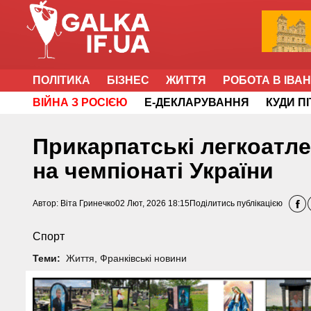
ПОЛІТИКА
БІЗНЕС
ЖИТТЯ
РОБОТА В ІВА
ВІЙНА З РОСІЄЮ
Е-ДЕКЛАРУВАННЯ
КУДИ П
Прикарпатські легкоатле
на чемпіонаті України
Автор:
Віта Гринечко
02 Лют, 2026 18:15
Поділитись публікацією
Спорт
Теми:
Життя
,
Франківські новини