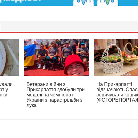
ували
Ветерани війни з
На Прикарпатті
рт у
Прикарпаття здобули три
відзначають Спаса
нки
медалі на чемпіонаті
освячували коши
України з парастрільби з
(ФОТОРЕПОРТА
лука