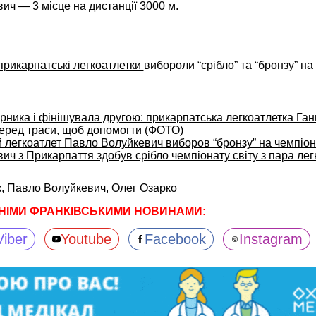
вич
— 3 місце на дистанції 3000 м.
.
прикарпатські легкоатлетки
вибороли “срібло” та “бронзу” на
рника і фінішувала другою: прикарпатська легкоатлетка Га
еред траси, щоб допомогти (ФОТО)
 легкоатлет Павло Волуйкевич виборов “бронзу” на чемпіона
ч з Прикарпаття здобув срібло чемпіонату світу з пара лег
к,
Павло Волуйкевич,
Олег Озарко
НІМИ ФРАНКІВСЬКИМИ НОВИНАМИ:
Viber
Youtube
Facebook
Instagram