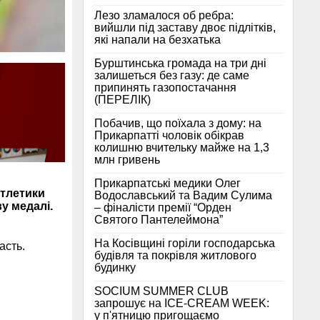
Лезо зламалося об ребра:
вийшли під заставу двоє підлітків,
які напали на безхатька
Бурштинська громада на три дні
залишеться без газу: де саме
припинять газопостачання
(ПЕРЕЛІК)
Побачив, що поїхала з дому: на
Прикарпатті чоловік обікрав
колишню вчительку майже на 1,3
млн гривень
Прикарпатські медики Олег
атлетики
Водославський та Вадим Сулима
у медалі.
– фіналісти премії “Орден
Святого Пантелеймона”
На Косівщині горіли господарська
асть.
будівля та покрівля житлового
будинку
SOCIUM SUMMER CLUB
запрошує на ICE-CREAM WEEK:
у п'ятницю пригощаємо