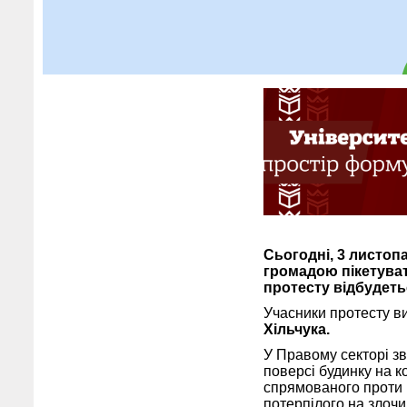
Сьогодні, 3 листоп
громадою пікетуват
протесту відбудеть
Учасники протесту в
Хільчука.
У Правому секторі з
поверсі будинку на к
спрямованого проти 
потерпілого на злочи