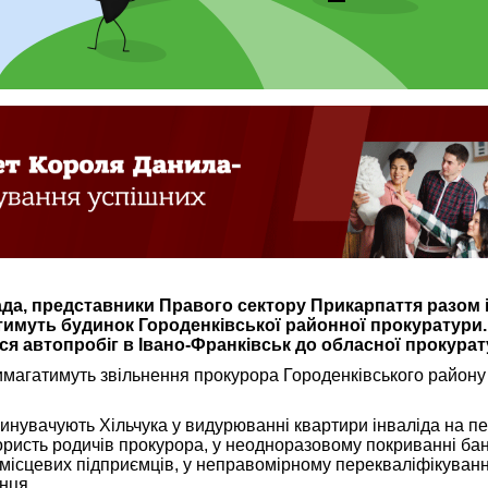
ада, представники Правого сектору Прикарпаття разом і
имуть будинок Городенківської районної прокуратури.
ся автопробіг в Івано-Франківськ до обласної прокурат
имагатимуть звільнення прокурора Городенківського район
винувачують Хільчука у видурюванні квартири інваліда на 
ористь родичів прокурора, у неодноразовому покриванні ба
місцевих підприємців, у неправомірному перекваліфікуванн
нця.