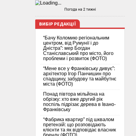
Погода на 2 тижні
ВИБІР РЕДАКЦІЇ
“Бачу Коломию регіональним
центром, від Румунії і до
Дністра”: мер Богдан
Станіславський про місто, його
проблеми і розвиток (ФОТО)
“Мене все у Франківську дивує”:
архітектор Ігор Панчишин про
спадщину, забудову та майбутнє
міста (ФОТО)
Понад півтора мільйона на
обрізку: хто вже другий рік
поспіль підрізає дерева в Івано-
Франківську
“Фабрика квартир” під шквалом
претензій: що розповідають
клієнти та як відповідає власник
бренду (ФОТО)