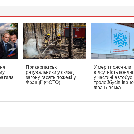
ня,
Прикарпатські
У мерії пояснили
ому
рятувальники у складі
відсутність конди
ратила
загону гасять пожежі у
у частині автобусі
Франції (ФОТО)
тролейбусів Івано
Франківська