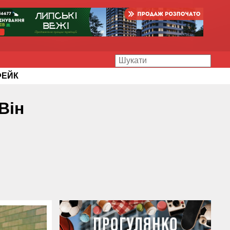
ФЕЙК
Він