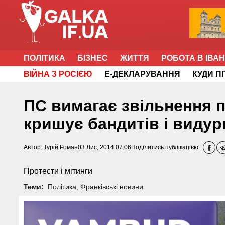
ПОЛІТИКА
БІЗНЕС
ЖИТТЯ
РОБОТА В ІВА
ВІЙНА З РОСІЄЮ
Е-ДЕКЛАРУВАННЯ
КУДИ П
ПС вимагає звільнення 
кришує бандитів і видур
Автор:
Турій Роман
03 Лис, 2014 07:06
Поділитись публікацією
Протести і мітинги
Теми:
Політика
,
Франківські новини