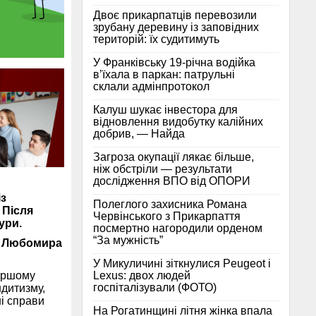
Двоє прикарпатців перевозили
зрубану деревину із заповідних
територій: їх судитимуть
У Франківську 19-річна водійка
в’їхала в паркан: патрульні
склали адмінпротокол
Калуш шукає інвестора для
відновлення видобутку калійних
добрив, — Найда
Загроза окупації лякає більше,
ніж обстріли — результати
дослідження ВПО від ОПОРИ
з
Полеглого захисника Романа
 Після
Червінського з Прикарпаття
ури.
посмертно нагородили орденом
“За мужність”
у
Любомира
У Микуличині зіткнулися Peugeot і
Lexus: двох людей
першому
госпіталізували (ФОТО)
ндитизму,
і справи
На Рогатинщині літня жінка впала