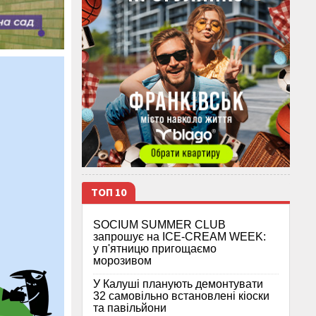
ТОП 10
SOCIUM SUMMER CLUB
запрошує на ICE-CREAM WEEK:
у п'ятницю пригощаємо
морозивом
У Калуші планують демонтувати
32 самовільно встановлені кіоски
та павільйони