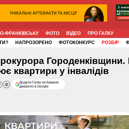
НО-ФРАНКІВСЬКУ
ФОТО
ВІДЕО
ПРО ГАЛКУ
ІТИ?
НАПРОЗОРЕНО
ФОТОКОНКУРС
РОЗБІР
прокурора Городенківщини. 
ює квартири у інвалідів
Додати Галку як бажане
джерело в Google