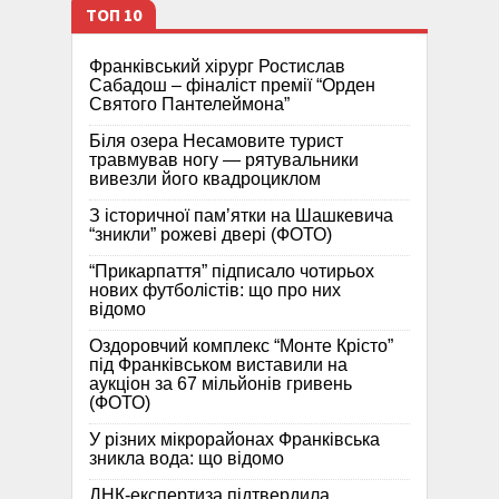
ТОП 10
Франківський хірург Ростислав
Сабадош – фіналіст премії “Орден
Святого Пантелеймона”
Біля озера Несамовите турист
травмував ногу — рятувальники
вивезли його квадроциклом
З історичної памʼятки на Шашкевича
“зникли” рожеві двері (ФОТО)
“Прикарпаття” підписало чотирьох
нових футболістів: що про них
відомо
Оздоровчий комплекс “Монте Крісто”
під Франківськом виставили на
аукціон за 67 мільйонів гривень
(ФОТО)
У різних мікрорайонах Франківська
зникла вода: що відомо
ДНК-експертиза підтвердила