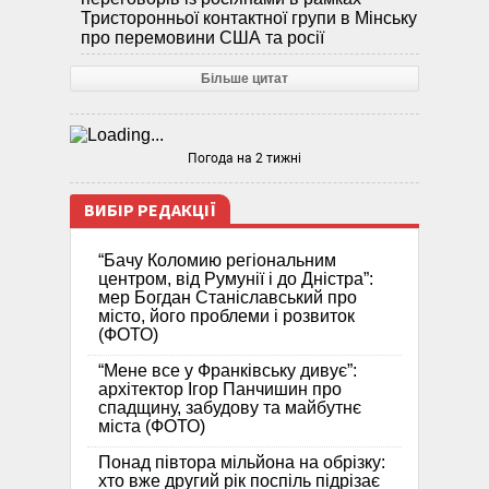
Тристоронньої контактної групи в Мінську
про перемовини США та росії
Більше цитат
Погода на 2 тижні
ВИБІР РЕДАКЦІЇ
“Бачу Коломию регіональним
центром, від Румунії і до Дністра”:
мер Богдан Станіславський про
місто, його проблеми і розвиток
(ФОТО)
“Мене все у Франківську дивує”:
архітектор Ігор Панчишин про
спадщину, забудову та майбутнє
міста (ФОТО)
Понад півтора мільйона на обрізку:
хто вже другий рік поспіль підрізає