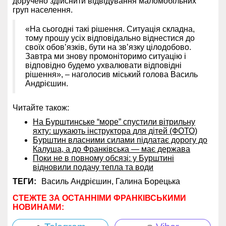
доручено здійснити відвідування маломобільних
груп населення.
«На сьогодні такі рішення. Ситуація складна,
тому прошу усіх відповідально віднестися до
своїх обовʼязків, бути на звʼязку цілодобово.
Завтра ми знову промоніторимо ситуацію і
відповідно будемо ухвалювати відповідні
рішення», – наголосив міський голова Василь
Андрієшин.
Читайте також:
На Бурштинське “море” спустили вітрильну
яхту: шукають інструктора для дітей (ФОТО)
Бурштин власними силами підлатає дорогу до
Калуша, а до Франківська — має держава
Поки не в повному обсязі: у Бурштині
відновили подачу тепла та води
ТЕГИ:
Василь Андрієшин,
Галина Борецька
СТЕЖТЕ ЗА ОСТАННІМИ ФРАНКІВСЬКИМИ
НОВИНАМИ: