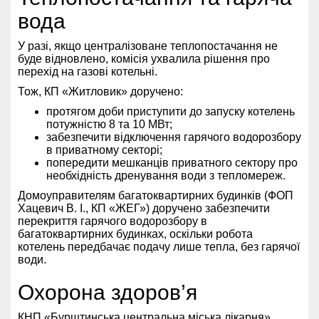
вода
У разі, якщо централізоване теплопостачання не
буде відновлено, комісія ухвалила рішення про
перехід на газові котельні.
Тож, КП «Житловик» доручено:
протягом доби приступити до запуску котелень
потужністю 8 та 10 МВт;
забезпечити відключення гарячого водорозбору
в приватному секторі;
попередити мешканців приватного сектору про
необхідність дренування води з тепломереж.
Домоуправителям багатоквартирних будинків (ФОП
Хацевич В. І., КП «ЖЕГ») доручено забезпечити
перекриття гарячого водорозбору в
багатоквартирних будинках, оскільки робота
котелень передбачає подачу лише тепла, без гарячої
води.
Охорона здоров’я
КНП «Бурштинська центральна міська лікарня»