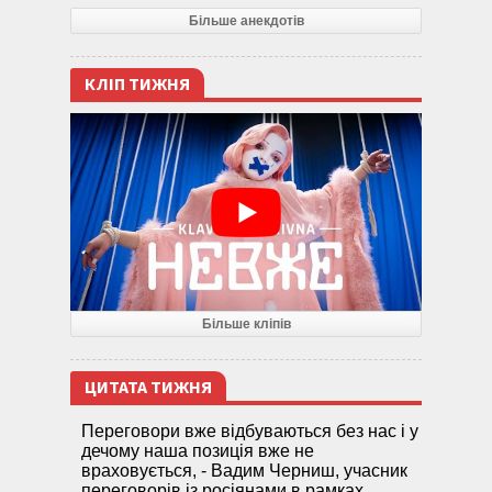
Більше анекдотів
КЛІП ТИЖНЯ
Більше кліпів
ЦИТАТА ТИЖНЯ
Переговори вже відбуваються без нас і у
дечому наша позиція вже не
враховується, - Вадим Черниш, учасник
переговорів із росіянами в рамках