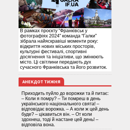
В рамках проєкту “Франківськ у
фотографіях 2024” команда “Галки”
зібрала найяскравіші моменти року:
відкриття нових міських просторів,
культурні фестивалі, спортивні
досягнення та ініціативи, що змінюють
місто. Ці світлини передають дух
сучасного Франківська та його розвиток.
АНЕКДОТ ТИЖНЯ
Приходить пуйло до ворожки та й питає:
– Коли я помру? – Ти помреш в день
українського національного свята! –
відповідає ворожка. – А коли ж цей день
буде? – цікавиться він. – От коли
здохнеш, тоді й настане цей день! –
відповіла вона.