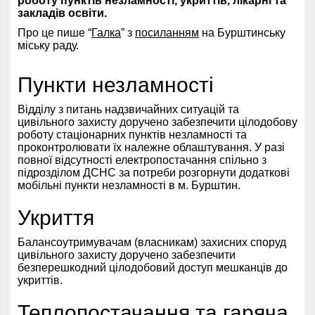
роботу пунктів незламності, укриттів, лікарні та
закладів освіти.
Про це пише “
Галка
” з
посил
а
нням
на Бурштинську
міську раду.
Пункти незламності
Відділу з питань надзвичайних ситуацій та
цивільного захисту доручено забезпечити цілодобову
роботу стаціонарних пунктів незламності та
проконтролювати їх належне облаштування. У разі
повної відсутності електропостачання спільно з
підрозділом ДСНС за потреби розгорнути додаткові
мобільні пункти незламності в м. Бурштин.
Укриття
Балансоутримувачам (власникам) захисних споруд
цивільного захисту доручено забезпечити
безперешкодний цілодобовий доступ мешканців до
укриттів.
Теплопостачання та гаряча