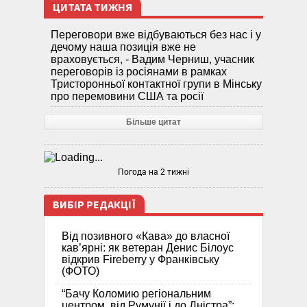
ЦИТАТА ТИЖНЯ
Переговори вже відбуваються без нас і у
дечому наша позиція вже не
враховується, - Вадим Черниш, учасник
переговорів із росіянами в рамках
Тристоронньої контактної групи в Мінську
про перемовини США та росії
Більше цитат
Погода на 2 тижні
ВИБІР РЕДАКЦІЇ
Від позивного «Кава» до власної
кав’ярні: як ветеран Денис Білоус
відкрив Fireberry у Франківську
(ФОТО)
“Бачу Коломию регіональним
центром, від Румунії і до Дністра”: