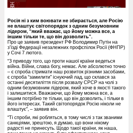
Росія ні з ким воювати не збирається, але Росію
не влаштує світопорядок з одним безумовним
лідером, “який вважає, що йому можна все, а
іншим тільки те, що він дозволить”.
Про це заявив президент РФ Володимир Путін на
з’їзді Федерації незалежних профспілок Росії (ФНПР)
у Сочі 7 лютого.
“З приводу того, що проти нашої країни ведеться
війна. Війни, слава богу, немає. Але абсолютно точно
– є спроба стримати наш розвиток різними засобами,
є спроба “замилити” існуючий лад, що склався за
останні десятиліття після розвалу СРСР на чолі з
одним безумовним лідером, який хоче в якості такого
і залишитися. Вважаючи, що йому можна все, а
іншим потрібно те тільки, що він дозволить, і тільки в
його інтересах. Такий світопорядок Росію ніколи не
влаштує”, – заявив він.
“Ті спроби, які робляться, в тому числі з так званими
санкціями, зрештою, я думаю, що вони нікому
радості не принесуть. Щодо такої країни, як наша,