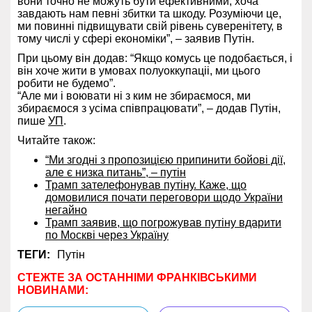
вони точно не можуть бути ефективними, хоча
завдають нам певні збитки та шкоду. Розуміючи це,
ми повинні підвищувати свій рівень суверенітету, в
тому числі у сфері економіки”, – заявив Путін.
При цьому він додав: “Якщо комусь це подобається, і
він хоче жити в умовах полуоккупаціі, ми цього
робити не будемо”.
“Але ми і воювати ні з ким не збираємося, ми
збираємося з усіма співпрацювати”, – додав Путін,
пише
УП
.
Читайте також:
“Ми згодні з пропозицією припинити бойові дії,
але є низка питань”, – путін
Трамп зателефонував путіну. Каже, що
домовилися почати переговори щодо України
негайно
Трамп заявив, що погрожував путіну вдарити
по Москві через Україну
ТЕГИ:
Путін
СТЕЖТЕ ЗА ОСТАННІМИ ФРАНКІВСЬКИМИ
НОВИНАМИ: