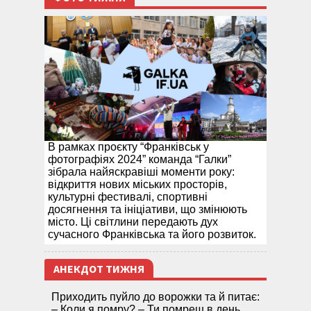
В рамках проєкту “Франківськ у
фотографіях 2024” команда “Галки”
зібрала найяскравіші моменти року:
відкриття нових міських просторів,
культурні фестивалі, спортивні
досягнення та ініціативи, що змінюють
місто. Ці світлини передають дух
сучасного Франківська та його розвиток.
АНЕКДОТ ТИЖНЯ
Приходить пуйло до ворожки та й питає:
– Коли я помру? – Ти помреш в день