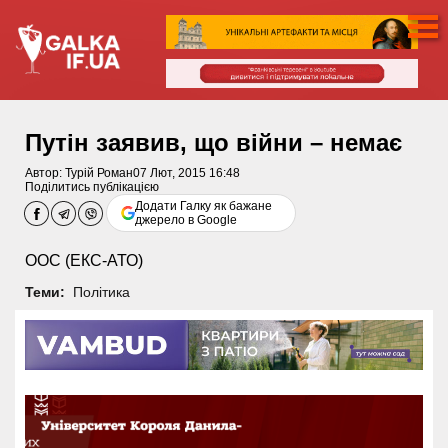
Путін заявив, що війни – немає
Автор:
Турій Роман
07 Лют, 2015 16:48
Поділитись публікацією
Додати Галку як бажане
джерело в Google
ООС (ЕКС-АТО)
Теми:
Політика