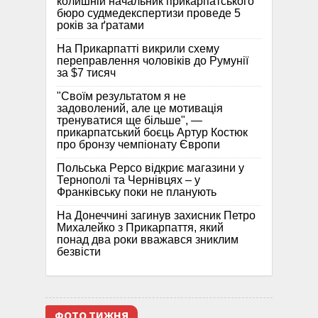
колишній начальник прикарпатського
бюро судмедекспертизи проведе 5
років за ґратами
На Прикарпатті викрили схему
переправлення чоловіків до Румунії
за $7 тисяч
"Своїм результатом я не
задоволений, але це мотивація
тренуватися ще більше", —
прикарпатський боєць Артур Костюк
про бронзу чемпіонату Європи
Польська Pepco відкриє магазини у
Тернополі та Чернівцях – у
Франківську поки не планують
На Донеччині загинув захисник Петро
Михалейко з Прикарпаття, який
понад два роки вважався зниклим
безвісти
ФОТО ТИЖНЯ