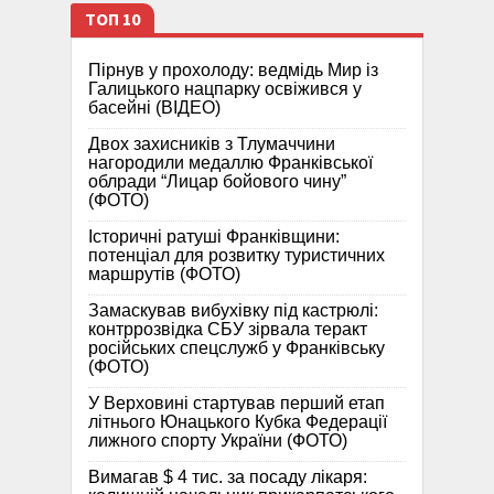
ТОП 10
Пірнув у прохолоду: ведмідь Мир із
Галицького нацпарку освіжився у
басейні (ВІДЕО)
Двох захисників з Тлумаччини
нагородили медаллю Франківської
облради “Лицар бойового чину”
(ФОТО)
Історичні ратуші Франківщини:
потенціал для розвитку туристичних
маршрутів (ФОТО)
Замаскував вибухівку під кастрюлі:
контррозвідка СБУ зірвала теракт
російських спецслужб у Франківську
(ФОТО)
У Верховині стартував перший етап
літнього Юнацького Кубка Федерації
лижного спорту України (ФОТО)
Вимагав $ 4 тис. за посаду лікаря: