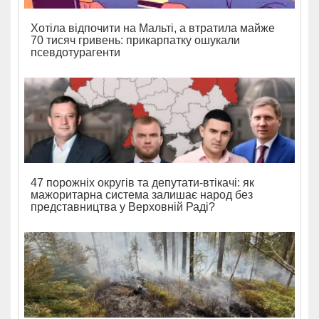
Хотіла відпочити на Мальті, а втратила майже
70 тисяч гривень: прикарпатку ошукали
псевдотурагенти
47 порожніх округів та депутати-втікачі: як
мажоритарна система залишає народ без
представництва у Верховній Раді?