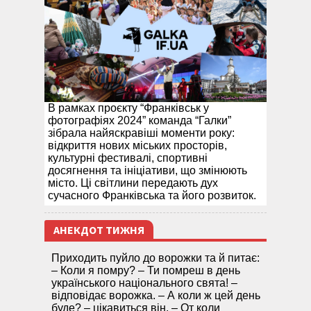
В рамках проєкту “Франківськ у
фотографіях 2024” команда “Галки”
зібрала найяскравіші моменти року:
відкриття нових міських просторів,
культурні фестивалі, спортивні
досягнення та ініціативи, що змінюють
місто. Ці світлини передають дух
сучасного Франківська та його розвиток.
АНЕКДОТ ТИЖНЯ
Приходить пуйло до ворожки та й питає:
– Коли я помру? – Ти помреш в день
українського національного свята! –
відповідає ворожка. – А коли ж цей день
буде? – цікавиться він. – От коли