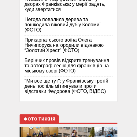
дворах Франківська: у мерії радять,
куди звертатися
Негода повалила дерева та
пошкодила віковий дуб у Коломиї
(ФОТО)
Прикарпатського воїна Олега
Ничипорука нагородили відзнакою
“Золотий Хрест” (ФОТО)
Берінчик провів відкрите тренування
та автограф-сесію для франківців на
міському озері (ФОТО)
"Ми все ще тут": у Франківську третій
день поспіль мітингували проти
відставки Федорова (ФОТО, ВІДЕО)
ФОТО ТИЖНЯ