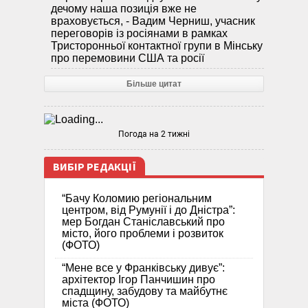
дечому наша позиція вже не
враховується, - Вадим Черниш, учасник
переговорів із росіянами в рамках
Тристоронньої контактної групи в Мінську
про перемовини США та росії
Більше цитат
Погода на 2 тижні
ВИБІР РЕДАКЦІЇ
“Бачу Коломию регіональним
центром, від Румунії і до Дністра”:
мер Богдан Станіславський про
місто, його проблеми і розвиток
(ФОТО)
“Мене все у Франківську дивує”:
архітектор Ігор Панчишин про
спадщину, забудову та майбутнє
міста (ФОТО)