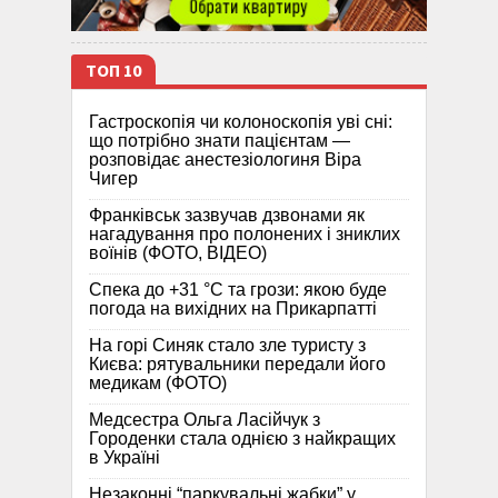
ТОП 10
Гастроскопія чи колоноскопія уві сні:
що потрібно знати пацієнтам —
розповідає анестезіологиня Віра
Чигер
Франківськ зазвучав дзвонами як
нагадування про полонених і зниклих
воїнів (ФОТО, ВІДЕО)
Спека до +31 °C та грози: якою буде
погода на вихідних на Прикарпатті
На горі Синяк стало зле туристу з
Києва: рятувальники передали його
медикам (ФОТО)
Медсестра Ольга Ласійчук з
Городенки стала однією з найкращих
в Україні
Незаконні “паркувальні жабки” у