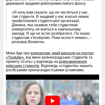
державної академії рибопромислового флоту.
«Я хочу вам сказати, що не числяться у нас
такі студенти. В академії у нас взагалі немає
профспілкової студентської організації.
Дівчина, яка називає себе студенткою
університету, не вчиться в навчальному
закладі. Я ще не встиг розібратися. По інших
студентам з’ясовуємо. Поки ясності немає», –
розповів Волкогон.
Мова йде про
відеоролик, який виклали на портал
«Youtube»
, від імені калінінградських студентів та
проекту «Сеть» у відповідь на
відеозвернення
київських студентів
. Відповідь «студентів» кишить
російськими пропагандистськими штампами.