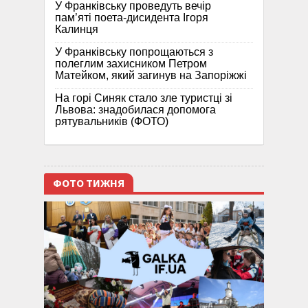
У Франківську проведуть вечір
пам’яті поета-дисидента Ігоря
Калинця
У Франківську попрощаються з
полеглим захисником Петром
Матейком, який загинув на Запоріжжі
На горі Синяк стало зле туристці зі
Львова: знадобилася допомога
рятувальників (ФОТО)
ФОТО ТИЖНЯ