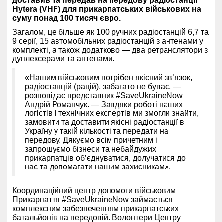
доставив та передав на передову радіостанції
Hytera (VHF) для прикарпатських військових на
суму понад 100 тисяч євро.
Загалом, це більше як 100 ручних радіостанцій 6,7 та
9 серії, 15 автомобільних радіостанцій з антенами у
комплекті, а також додатково
—
два ретранслятори з
дуплексерами та антенами.
«Нашим військовим потрібен якісний зв’язок,
радіостанцій (рацій), забагато не буває,
—
розповідає представник
#SaveUkraineNow
Андрій Романчук.
—
Завдяки роботі наших
логістів і технічних експертів ми змогли знайти,
замовити та доставити якісні радіостанції в
Україну у такій кількості та передати на
передову. Дякуємо всім причетним і
запрошуємо бізнеси та небайдужих
прикарпатців об’єднуватися, долучатися до
нас та допомагати нашим захисникам
».
Координаційний центр допомоги військовим
Прикарпаття #SaveUkraineNow займається
комплексним забезпеченням прикарпатських
батальйонів на передовій. Волонтери Центру