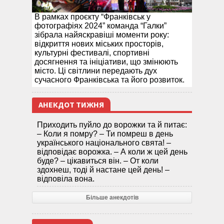
В рамках проєкту “Франківськ у
фотографіях 2024” команда “Галки”
зібрала найяскравіші моменти року:
відкриття нових міських просторів,
культурні фестивалі, спортивні
досягнення та ініціативи, що змінюють
місто. Ці світлини передають дух
сучасного Франківська та його розвиток.
АНЕКДОТ ТИЖНЯ
Приходить пуйло до ворожки та й питає:
– Коли я помру? – Ти помреш в день
українського національного свята! –
відповідає ворожка. – А коли ж цей день
буде? – цікавиться він. – От коли
здохнеш, тоді й настане цей день! –
відповіла вона.
Більше анекдотів