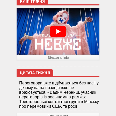
КЛІП ТИЖНЯ
Більше кліпів
ЦИТАТА ТИЖНЯ
Переговори вже відбуваються без нас і у
дечому наша позиція вже не
враховується, - Вадим Черниш, учасник
переговорів із росіянами в рамках
Тристоронньої контактної групи в Мінську
про перемовини США та росії
Більше цитат