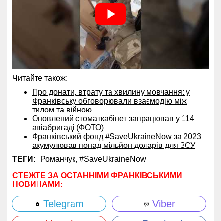
Читайте також:
Про донати, втрату та хвилину мовчання: у
Франківську обговорювали взаємодію між
тилом та війною
Оновлений стоматкабінет запрацював у 114
авіабригаді (ФОТО)
Франківський фонд #SaveUkraineNow за 2023
акумулював понад мільйон доларів для ЗСУ
ТЕГИ:
Романчук,
#SaveUkraineNow
СТЕЖТЕ ЗА ОСТАННІМИ ФРАНКІВСЬКИМИ
НОВИНАМИ:
Telegram
Viber