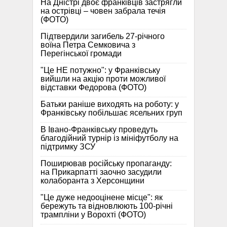
На Дністрі двоє франківців застрягли
на острівці – човен забрала течія
(ФОТО)
Підтвердили загибель 27-річного
воїна Петра Семковича з
Перегінської громади
"Це НЕ потужно": у Франківську
вийшли на акцію проти можливої
відставки Федорова (ФОТО)
Батьки раніше виходять на роботу: у
Франківську побільшає ясельних груп
В Івано-Франківську проведуть
благодійний турнір із мініфутболу на
підтримку ЗСУ
Поширював російську пропаганду:
на Прикарпатті заочно засудили
колаборанта з Херсонщини
"Це дуже недооцінене місце": як
бережуть та відновлюють 100-річні
трампліни у Ворохті (ФОТО)