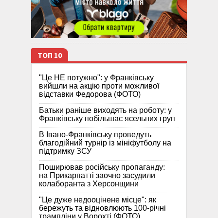
ТОП 10
"Це НЕ потужно": у Франківську
вийшли на акцію проти можливої
відставки Федорова (ФОТО)
Батьки раніше виходять на роботу: у
Франківську побільшає ясельних груп
В Івано-Франківську проведуть
благодійний турнір із мініфутболу на
підтримку ЗСУ
Поширював російську пропаганду:
на Прикарпатті заочно засудили
колаборанта з Херсонщини
"Це дуже недооцінене місце": як
бережуть та відновлюють 100-річні
трампліни у Ворохті (ФОТО)