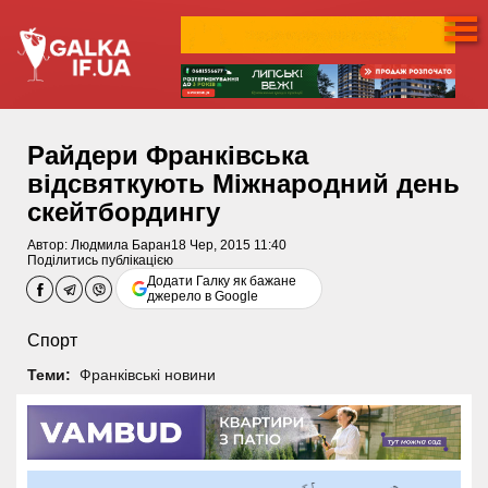
Райдери Франківська
відсвяткують Міжнародний день
скейтбордингу
Автор:
Людмила Баран
18 Чер, 2015 11:40
Поділитись публікацією
Додати Галку як бажане
джерело в Google
Спорт
Теми:
Франківські новини