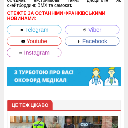
об’єднає екстрималів таких дисциплін як
скейтбординг, ВМХ та самокат.
СТЕЖТЕ ЗА ОСТАННІМИ ФРАНКІВСЬКИМИ
НОВИНАМИ:
Telegram
Viber
Youtube
Facebook
Instagram
ЦЕ ТЕЖ ЦІКАВО