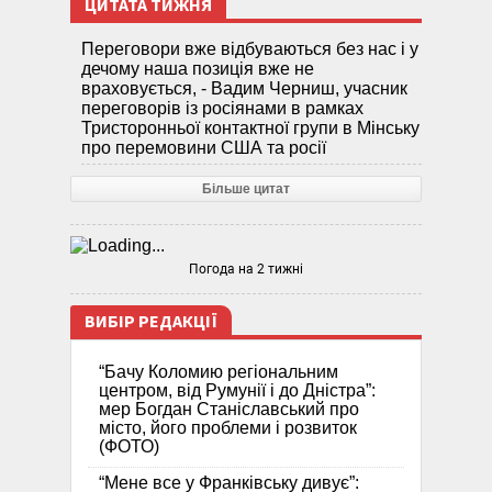
ЦИТАТА ТИЖНЯ
Переговори вже відбуваються без нас і у
дечому наша позиція вже не
враховується, - Вадим Черниш, учасник
переговорів із росіянами в рамках
Тристоронньої контактної групи в Мінську
про перемовини США та росії
Більше цитат
Погода на 2 тижні
ВИБІР РЕДАКЦІЇ
“Бачу Коломию регіональним
центром, від Румунії і до Дністра”:
мер Богдан Станіславський про
місто, його проблеми і розвиток
(ФОТО)
“Мене все у Франківську дивує”: