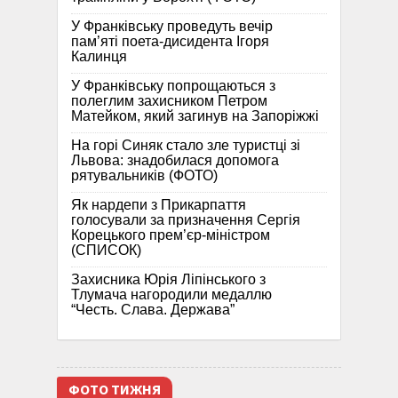
У Франківську проведуть вечір
пам’яті поета-дисидента Ігоря
Калинця
У Франківську попрощаються з
полеглим захисником Петром
Матейком, який загинув на Запоріжжі
На горі Синяк стало зле туристці зі
Львова: знадобилася допомога
рятувальників (ФОТО)
Як нардепи з Прикарпаття
голосували за призначення Сергія
Корецького прем’єр-міністром
(СПИСОК)
Захисника Юрія Ліпінського з
Тлумача нагородили медаллю
“Честь. Слава. Держава”
ФОТО ТИЖНЯ