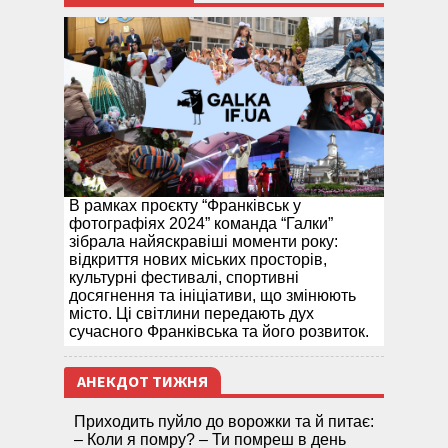
В рамках проєкту “Франківськ у
фотографіях 2024” команда “Галки”
зібрала найяскравіші моменти року:
відкриття нових міських просторів,
культурні фестивалі, спортивні
досягнення та ініціативи, що змінюють
місто. Ці світлини передають дух
сучасного Франківська та його розвиток.
АНЕКДОТ ТИЖНЯ
Приходить пуйло до ворожки та й питає:
– Коли я помру? – Ти помреш в день