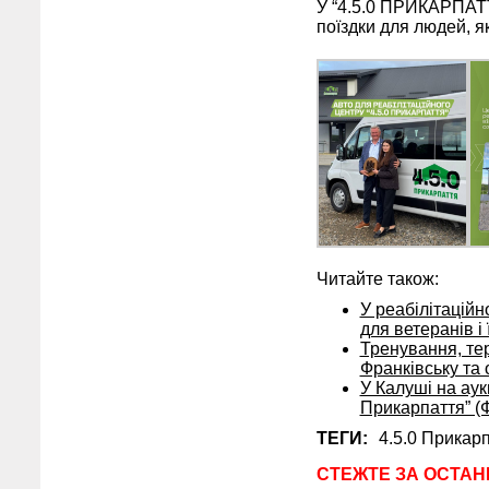
У “4.5.0 ПРИКАРПАТТЯ
поїздки для людей, я
Читайте також:
У реабілітаційн
для ветеранів і
Тренування, тера
Франківську та 
У Калуші на аук
Прикарпаття” (
ТЕГИ:
4.5.0 Прикар
СТЕЖТЕ ЗА ОСТАН