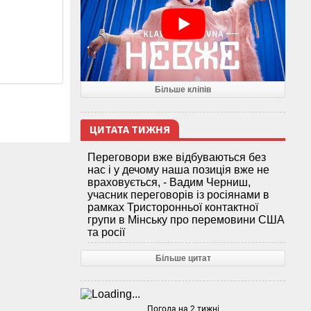
Більше кліпів
ЦИТАТА ТИЖНЯ
Переговори вже відбуваються без
нас і у дечому наша позиція вже не
враховується, - Вадим Черниш,
учасник переговорів із росіянами в
рамках Тристоронньої контактної
групи в Мінську про перемовини США
та росії
Більше цитат
Погода на 2 тижні