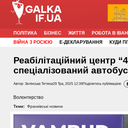
ПОЛІТИКА
БІЗНЕС
ЖИТТЯ
РОБОТА В ІВА
ВІЙНА З РОСІЄЮ
Е-ДЕКЛАРУВАННЯ
КУДИ П
Реабілітаційний центр 
спеціалізований автобус
Автор:
Зелінська Тетяна
29 Тра, 2025 12:39
Поділитись публікацією
Волонтерство
Теми:
Франківські новини