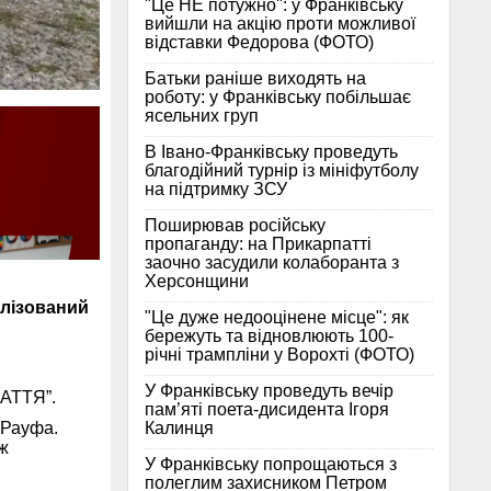
"Це НЕ потужно": у Франківську
вийшли на акцію проти можливої
відставки Федорова (ФОТО)
Батьки раніше виходять на
роботу: у Франківську побільшає
ясельних груп
В Івано-Франківську проведуть
благодійний турнір із мініфутболу
на підтримку ЗСУ
Поширював російську
пропаганду: на Прикарпатті
заочно засудили колаборанта з
Херсонщини
алізований
"Це дуже недооцінене місце": як
бережуть та відновлюють 100-
річні трампліни у Ворохті (ФОТО)
У Франківську проведуть вечір
ПАТТЯ”.
пам’яті поета-дисидента Ігоря
Калинця
 Рауфа.
ж
У Франківську попрощаються з
полеглим захисником Петром