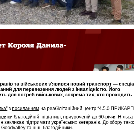
еранів та військових з’явився новий транспорт — спеці
аний для перевезення людей з інвалідністю. Його
ь для потреб військових, зокрема тих, хто проходить
лка”
з
посиланням
на реабілітаційний центр “4.5.0 ПРИКАР
дяки благодійній ініціативі, приуроченій до 60-річчя Нільса
ін закликав підтримати українських ветеранів. До збору тако
Goodvalley та інші благодійники.