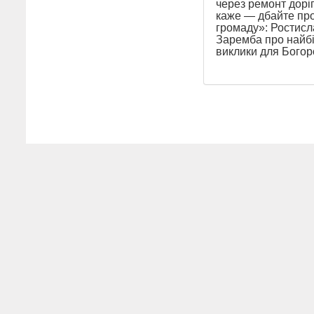
через ремонт доріг
каже — дбайте пр
громаду»: Ростисл
Заремба про найб
виклики для Бого