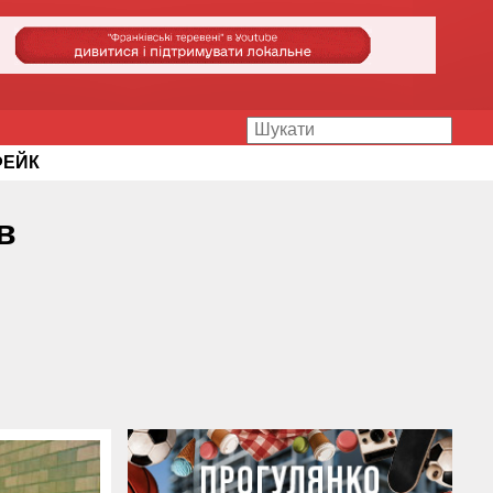
ФЕЙК
в