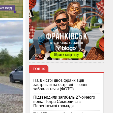
ТОП 10
На Дністрі двоє франківців
застрягли на острівці – човен
забрала течія (ФОТО)
Підтвердили загибель 27-річного
воїна Петра Семковича з
Перегінської громади