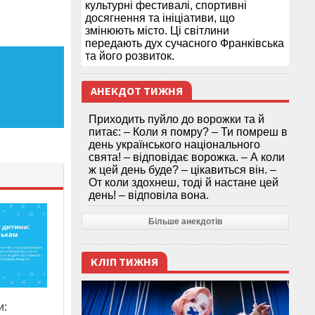
культурні фестивалі, спортивні
досягнення та ініціативи, що
змінюють місто. Ці світлини
передають дух сучасного Франківська
та його розвиток.
АНЕКДОТ ТИЖНЯ
Приходить пуйло до ворожки та й
питає: – Коли я помру? – Ти помреш в
день українського національного
свята! – відповідає ворожка. – А коли
ж цей день буде? – цікавиться він. –
От коли здохнеш, тоді й настане цей
день! – відповіла вона.
Більше анекдотів
КЛІП ТИЖНЯ
и: