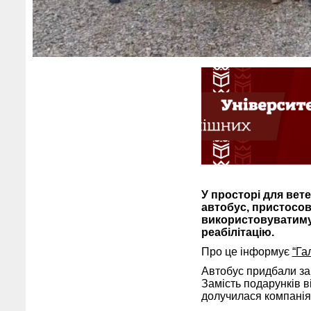
У просторі для вет
автобус, пристосов
використовуватимут
реабілітацію.
Про це інформує
“Га
Автобус придбали зав
Замість подарунків в
долучилася компанія 