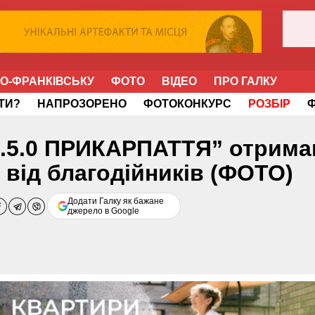
НО-ФРАНКІВСЬКУ
ФОТО
ВІДЕО
ПРО ГАЛКУ
ІТИ?
НАПРОЗОРЕНО
ФОТОКОНКУРС
РОЗБІР
“4.5.0 ПРИКАРПАТТЯ” отрима
 від благодійників (ФОТО)
Додати Галку як бажане
джерело в Google