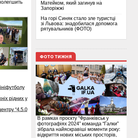
 полегшить
Матейком, який загинув на
Запоріжжі
На горі Синяк стало зле туристці
зі Львова: знадобилася допомога
рятувальників (ФОТО)
ФОТО ТИЖНЯ
мініфутболу
хніх рідних у
ентру “4.5.0
В рамках проєкту “Франківськ у
фотографіях 2024” команда “Галки”
зібрала найяскравіші моменти року:
відкриття нових міських просторів,