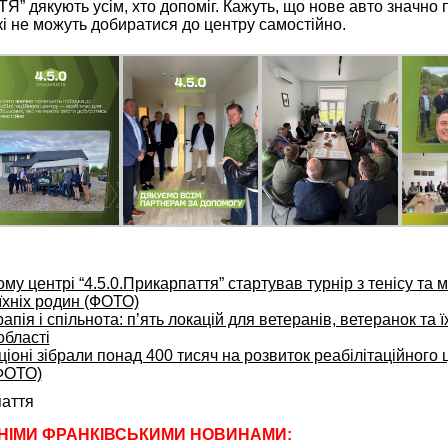
” дякують усім, хто допоміг. Кажуть, що нове авто значно
кі не можуть добиратися до центру самостійно.
ому центрі “4.5.0.Прикарпаття” стартував турнір з тенісу та 
 їхніх родин (ФОТО)
пія і спільнота: п’ять локацій для ветеранів, ветеранок та ї
області
ціоні зібрали понад 400 тисяч на розвиток реабілітаційного ц
ФОТО)
паття
НІМИ ФРАНКІВСЬКИМИ НОВИНАМИ: