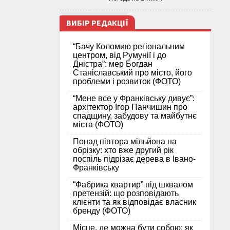
ВИБІР РЕДАКЦІЇ
“Бачу Коломию регіональним
центром, від Румунії і до
Дністра”: мер Богдан
Станіславський про місто, його
проблеми і розвиток (ФОТО)
“Мене все у Франківську дивує”:
архітектор Ігор Панчишин про
спадщину, забудову та майбутнє
міста (ФОТО)
Понад півтора мільйона на
обрізку: хто вже другий рік
поспіль підрізає дерева в Івано-
Франківську
“Фабрика квартир” під шквалом
претензій: що розповідають
клієнти та як відповідає власник
бренду (ФОТО)
Місце, де можна бути собою: як