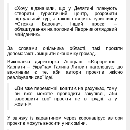
«Хочу відзначили, що у Делятині планують
створити туристичний центр, розробити
віртуальний тур, а також створять туристичну
«Стежка Барона». Інший проєкт –
облаштування на полонині Яворник оглядовий
майданчик».
За словами очільника області, такі проєкти
допомагають зміцнити економіку громад.
Виконавча директорка Асоціації «Єврорегіон –
Карпати – Україна» Галина Литвин наголошує, що
важливим є те, аби автори проєктів якісно
реалізували свої ідеї.
«Ви вже переможці, кошти є на рахунках, тому
ви вже можете проводити закупівлі, аби
завершити свої проєкти не в грудні, а у
жовтні».
У зв’язку із карантином через коронавірус автори
проєктів можуть вносити у них зміни.