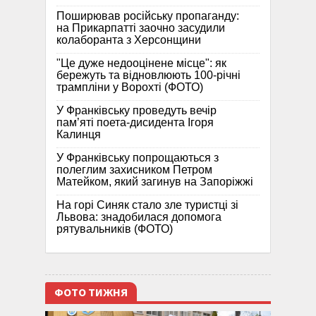
Поширював російську пропаганду:
на Прикарпатті заочно засудили
колаборанта з Херсонщини
"Це дуже недооцінене місце": як
бережуть та відновлюють 100-річні
трампліни у Ворохті (ФОТО)
У Франківську проведуть вечір
пам’яті поета-дисидента Ігоря
Калинця
У Франківську попрощаються з
полеглим захисником Петром
Матейком, який загинув на Запоріжжі
На горі Синяк стало зле туристці зі
Львова: знадобилася допомога
рятувальників (ФОТО)
ФОТО ТИЖНЯ