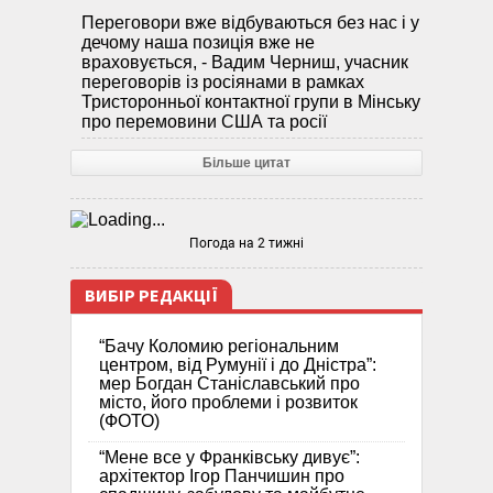
Переговори вже відбуваються без нас і у
дечому наша позиція вже не
враховується, - Вадим Черниш, учасник
переговорів із росіянами в рамках
Тристоронньої контактної групи в Мінську
про перемовини США та росії
Більше цитат
Погода на 2 тижні
ВИБІР РЕДАКЦІЇ
“Бачу Коломию регіональним
центром, від Румунії і до Дністра”:
мер Богдан Станіславський про
місто, його проблеми і розвиток
(ФОТО)
“Мене все у Франківську дивує”:
архітектор Ігор Панчишин про