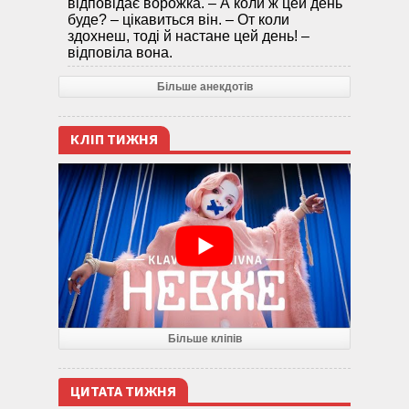
відповідає ворожка. – А коли ж цей день
буде? – цікавиться він. – От коли
здохнеш, тоді й настане цей день! –
відповіла вона.
Більше анекдотів
КЛІП ТИЖНЯ
Більше кліпів
ЦИТАТА ТИЖНЯ