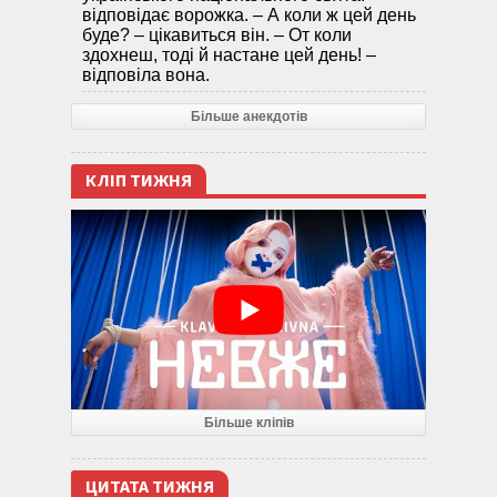
відповідає ворожка. – А коли ж цей день
буде? – цікавиться він. – От коли
здохнеш, тоді й настане цей день! –
відповіла вона.
Більше анекдотів
КЛІП ТИЖНЯ
Більше кліпів
ЦИТАТА ТИЖНЯ