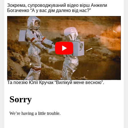
Зокрема, супроводжуваний відео вірш Анжели
Богаченко “А у вас дім далеко від нас?”
Та поезію Юлії Кручак “Вилікуй мене весною”.