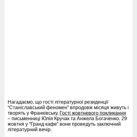
Нагадаємо, що гості літературної резиденції
“Станіславський феномен” впродовж місяця живуть і
творять у Франківську.
Гості жовтневого покликання
– письменниці Юлія Кручак та Анжела Богаченко. 29
жовтня у “Гранд кафе” вони проведуть заключний
літературний вечір.