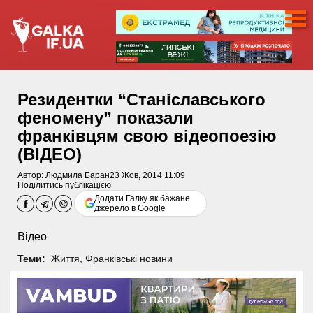
Резидентки “Станіславського
феномену” показали
франківцям свою відеопоезію
(ВІДЕО)
Автор:
Людмила Баран
23 Жов, 2014 11:09
Поділитись публікацією
Додати Галку як бажане
джерело в Google
Відео
Теми:
Життя
,
Франківські новини