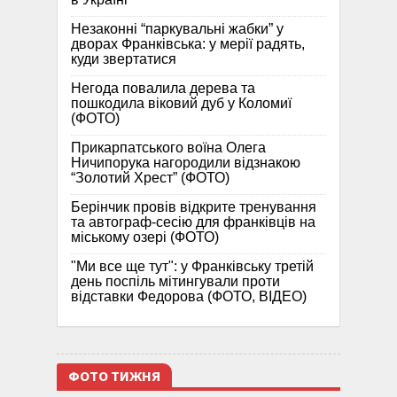
Незаконні “паркувальні жабки” у
дворах Франківська: у мерії радять,
куди звертатися
Негода повалила дерева та
пошкодила віковий дуб у Коломиї
(ФОТО)
Прикарпатського воїна Олега
Ничипорука нагородили відзнакою
“Золотий Хрест” (ФОТО)
Берінчик провів відкрите тренування
та автограф-сесію для франківців на
міському озері (ФОТО)
"Ми все ще тут": у Франківську третій
день поспіль мітингували проти
відставки Федорова (ФОТО, ВІДЕО)
ФОТО ТИЖНЯ