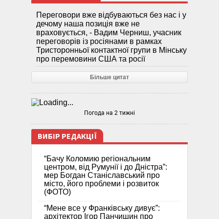
Переговори вже відбуваються без нас і у
дечому наша позиція вже не
враховується, - Вадим Черниш, учасник
переговорів із росіянами в рамках
Тристоронньої контактної групи в Мінську
про перемовини США та росії
Більше цитат
Погода на 2 тижні
ВИБІР РЕДАКЦІЇ
“Бачу Коломию регіональним
центром, від Румунії і до Дністра”:
мер Богдан Станіславський про
місто, його проблеми і розвиток
(ФОТО)
“Мене все у Франківську дивує”:
архітектор Ігор Панчишин про