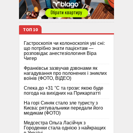
ТОП 10
Гастроскопія чи колоноскопія уві сні:
що потрібно знати пацієнтам —
розповідає анестезіологиня Віра
Чигер
Франківськ зазвучав дзвонами як
нагадування про полонених і зниклих
воїнів (ФОТО, ВІДЕО)
Спека до +31 °C та грози: якою буде
погода на вихідних на Прикарпатті
На горі Синяк стало зле туристу з
Києва: рятувальники передали його
медикам (ФОТО)
Медсестра Ольга Ласійчук з
Городенки стала однією з найкращих
в Україні