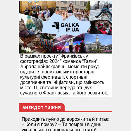
В рамках проєкту “Франківськ у
фотографіях 2024” команда “Галки”
зібрала найяскравіші моменти року:
відкриття нових міських просторів,
культурні фестивалі, спортивні
досягнення та ініціативи, що змінюють
місто. Ці світлини передають дух
сучасного Франківська та його розвиток.
АНЕКДОТ ТИЖНЯ
Приходить пуйло до ворожки та й питає:
– Коли я помру? – Ти помреш в день
українського національного свята! –