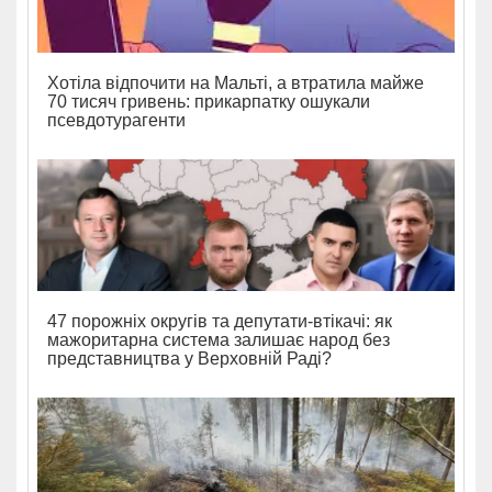
Хотіла відпочити на Мальті, а втратила майже
70 тисяч гривень: прикарпатку ошукали
псевдотурагенти
47 порожніх округів та депутати-втікачі: як
мажоритарна система залишає народ без
представництва у Верховній Раді?