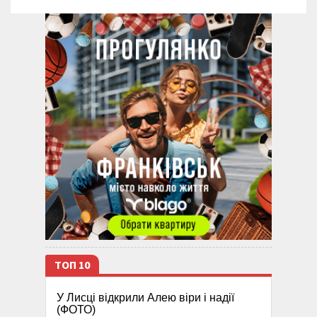
ТОП 10
У Лисці відкрили Алею віри і надії
(ФОТО)