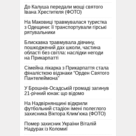
До Калуша передали мощі святого
Івана Хрестителя (ФОТО)
На Маковиці травмувалася туристка
з Одещини: її транспортували гірські
рятувальники
Блискавка травмувала дівчину,
пошкоджений дах школи, частина
області без світла: наслідки негоди
на Прикарпатті
Сімейна лікарка з Прикарпаття стала
фіналісткою відзнаки “Орден Святого
Пантелеймона”
У Брошнів-Осадській громаді загинув
21-річний юнак: що відомо
На Надвірнянщині відкрили
футбольний стадіон імені полеглого
захисника Віктора Клим’юка (ФОТО)
Помер захисник України Віталій
Надурак із Коломиї