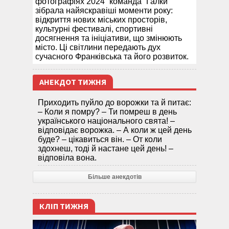
фотографіях 2024” команда “Галки”
зібрала найяскравіші моменти року:
відкриття нових міських просторів,
культурні фестивалі, спортивні
досягнення та ініціативи, що змінюють
місто. Ці світлини передають дух
сучасного Франківська та його розвиток.
АНЕКДОТ ТИЖНЯ
Приходить пуйло до ворожки та й питає:
– Коли я помру? – Ти помреш в день
українського національного свята! –
відповідає ворожка. – А коли ж цей день
буде? – цікавиться він. – От коли
здохнеш, тоді й настане цей день! –
відповіла вона.
Більше анекдотів
КЛІП ТИЖНЯ