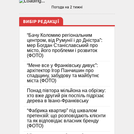
Погода на 2 тижні
ВИБІР РЕДАКЦІЇ
“Бачу Коломию регіональним
центром, від Румунії і до Дністра”:
мер Богдан Станіславський про
місто, його проблеми і розвиток
(ФОТО)
“Мене все у Франківську дивує”:
архітектор Ігор Панчишин про
спадщину, забудову та майбутнє
міста (ФОТО)
Понад півтора мільйона на обрізку:
хто вже другий рік поспіль підрізає
дерева в Івано-Франківську
“Фабрика квартир” під шквалом
претензій: що розповідають клієнти
та як відповідає власник бренду
(ФОТО)