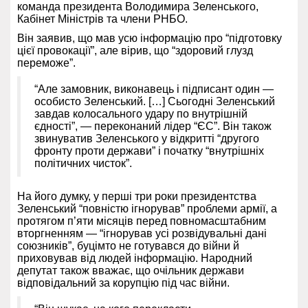
команда президента Володимира Зеленського,
Кабінет Міністрів та члени РНБО.
Він заявив, що мав усю інформацію про “підготовку
цієї провокації”, але вірив, що “здоровий глузд
переможе”.
“Але замовник, виконавець і підписант один —
особисто Зеленський. […] Сьогодні Зеленський
завдав колосального удару по внутрішній
єдності”, — переконаний лідер “ЄС”. Він також
звинуватив Зеленського у відкритті “другого
фронту проти держави” і початку “внутрішніх
політичних чисток”.
На його думку, у перші три роки президентства
Зеленський “повністю ігнорував” проблеми армії, а
протягом п’яти місяців перед повномасштабним
вторгненням — “ігнорував усі розвідувальні дані
союзників”, буцімто не готувався до війни й
приховував від людей інформацію. Народний
депутат також вважає, що очільник держави
відповідальний за корупцію під час війни.