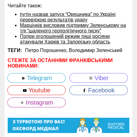
Читайте також:
путін назвав запуск “Орешника” по Україні
перевіркою результатів удару
Марцінків висловив підтримку Зеленському на
тлі “шаленого геополітичного тиску”
Попри оголошений режим тиші росіяни
атакували Харків та Запорізьку область
ТЕГИ:
Петро Порошенко,
Володимир Зеленський
СТЕЖТЕ ЗА ОСТАННІМИ ФРАНКІВСЬКИМИ
НОВИНАМИ:
Telegram
Viber
Youtube
Facebook
Instagram