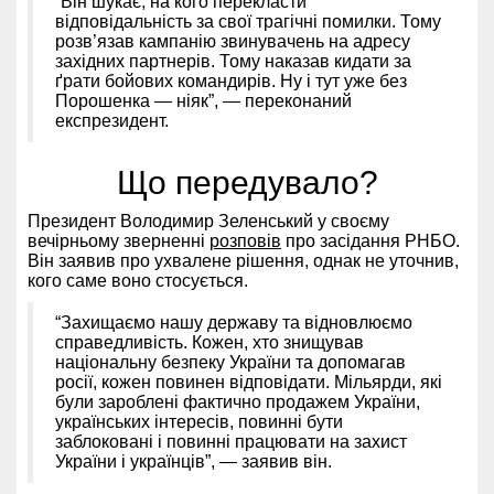
“Він шукає, на кого перекласти
відповідальність за свої трагічні помилки. Тому
розв’язав кампанію звинувачень на адресу
західних партнерів. Тому наказав кидати за
ґрати бойових командирів. Ну і тут уже без
Порошенка — ніяк”, — переконаний
експрезидент.
Що передувало?
Президент Володимир Зеленський у своєму
вечірньому зверненні
розповів
про засідання РНБО.
Він заявив про ухвалене рішення, однак не уточнив,
кого саме воно стосується.
“Захищаємо нашу державу та відновлюємо
справедливість. Кожен, хто знищував
національну безпеку України та допомагав
росії, кожен повинен відповідати. Мільярди, які
були зароблені фактично продажем України,
українських інтересів, повинні бути
заблоковані і повинні працювати на захист
України і українців”, — заявив він.