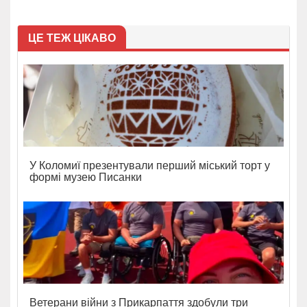
ЦЕ ТЕЖ ЦІКАВО
У Коломиї презентували перший міський торт у
формі музею Писанки
Ветерани війни з Прикарпаття здобули три