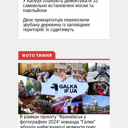
У Калуші планують демонтувати 32
самовільно встановлені кіоски та
павільйони
Двоє прикарпатців перевозили
зрубану деревину із заповідних
територій: їх судитимуть
ФОТО ТИЖНЯ
В рамках проєкту “Франківськ у
фотографіях 2024” команда “Галки”
зібрала найяскравіші моменти року: