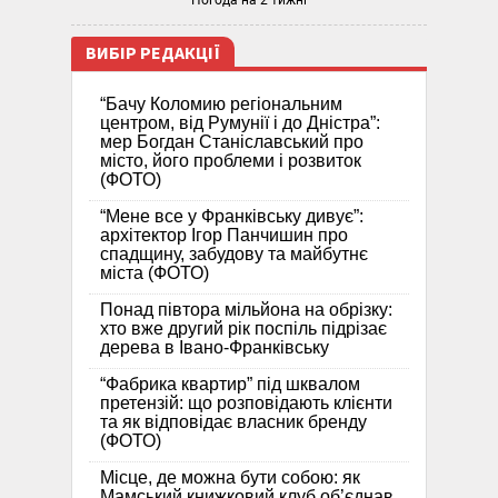
Погода на 2 тижні
ВИБІР РЕДАКЦІЇ
“Бачу Коломию регіональним
центром, від Румунії і до Дністра”:
мер Богдан Станіславський про
місто, його проблеми і розвиток
(ФОТО)
“Мене все у Франківську дивує”:
архітектор Ігор Панчишин про
спадщину, забудову та майбутнє
міста (ФОТО)
Понад півтора мільйона на обрізку:
хто вже другий рік поспіль підрізає
дерева в Івано-Франківську
“Фабрика квартир” під шквалом
претензій: що розповідають клієнти
та як відповідає власник бренду
(ФОТО)
Місце, де можна бути собою: як
Мамський книжковий клуб об’єднав