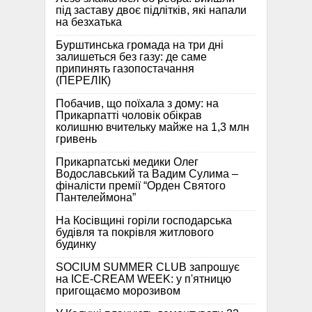
під заставу двоє підлітків, які напали
на безхатька
Бурштинська громада на три дні
залишеться без газу: де саме
припинять газопостачання
(ПЕРЕЛІК)
Побачив, що поїхала з дому: на
Прикарпатті чоловік обікрав
колишню вчительку майже на 1,3 млн
гривень
Прикарпатські медики Олег
Водославський та Вадим Сулима –
фіналісти премії “Орден Святого
Пантелеймона”
На Косівщині горіли господарська
будівля та покрівля житлового
будинку
SOCIUM SUMMER CLUB запрошує
на ICE-CREAM WEEK: у п'ятницю
пригощаємо морозивом