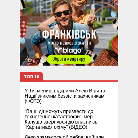
ТОП 10
У Тисмениці відкрили Алею Віри та
Надії зниклим безвісти захисникам
(ФОТО)
“Ваші дії можуть призвести до
техногенної катастрофи”: мер
Калуша звернувся до власників
“Карпатнафтохіму” (ВІДЕО)
Лезо зламалося об ребра: вийшли