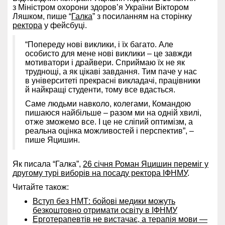
з Міністром охорони здоров’я України Віктором
Ляшком, пише “
Галка
” з посиланням на сторінку
ректора
у фейсбуці.
“Попереду нові виклики, і їх багато. Але
особисто для мене нові виклики – це завжди
мотиватори і драйвери. Сприймаю їх не як
труднощі, а як цікаві завдання. Тим паче у нас
в університеті прекрасні викладачі, працівники
й найкращі студенти, тому все вдасться.
Саме людьми навколо, колегами, Командою
пишаюся найбільше – разом ми на одній хвилі,
отже зможемо все. І це не сліпий оптимізм, а
реальна оцінка можливостей і перспектив”, –
пише Яцишин.
Як писала “Галка”,
26 січня Роман Яцишин переміг у
другому турі виборів на посаду ректора ІФНМУ
.
Читайте також:
Вступ без НМТ: бойові медики можуть
безкоштовно отримати освіту в ІФНМУ
Ерготерапевтів не вистачає, а терапія мови —