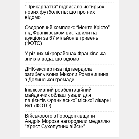
“Прикарпаття” підписало чотирьох
нових футболістів: що про них
відомо
Оздоровчий комплекс “Монте Крісто”
під Франківськом виставили на
аукціон за 67 мільйонів гривень
(ФОТО)
У різних мікрорайонах Франківська
зникла вода: що відомо
ДНК-експертиза підтвердила
загибель воїна Миколи Романишина
з Долинської громади
Інклюзивний реабілітаційний
майданчик облаштували для
пацієнтів Франківської міської лікарні
№1 (ФОТО)
Військового з Городенківщини
Андрія Мороза нагородили медаллю
“Хрест Сухопутних військ”