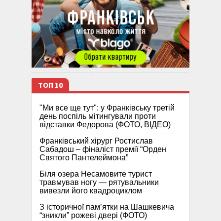
ТОП 10
"Ми все ще тут": у Франківську третій
день поспіль мітингували проти
відставки Федорова (ФОТО, ВІДЕО)
Франківський хірург Ростислав
Сабадош – фіналіст премії “Орден
Святого Пантелеймона”
Біля озера Несамовите турист
травмував ногу — рятувальники
вивезли його квадроциклом
З історичної памʼятки на Шашкевича
“зникли” рожеві двері (ФОТО)