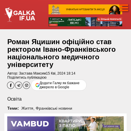
Роман Яцишин офіційно став
ректором Івано-Франківського
національного медичного
університету
Автор:
Застава Максим
15 Кві, 2024 18:14
Поділитись публікацією
Додати Галку як бажане
джерело в Google
Освіта
Теми:
Життя
,
Франківські новини