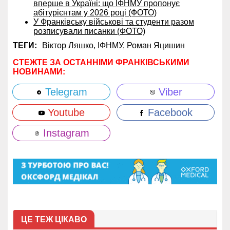
вперше в Україні: що ІФНМУ пропонує
абітурієнтам у 2026 році (ФОТО)
У Франківську військові та студенти разом
розписували писанки (ФОТО)
ТЕГИ:
Віктор Ляшко,
ІФНМУ,
Роман Яцишин
СТЕЖТЕ ЗА ОСТАННІМИ ФРАНКІВСЬКИМИ
НОВИНАМИ:
Telegram
Viber
Youtube
Facebook
Instagram
ЦЕ ТЕЖ ЦІКАВО