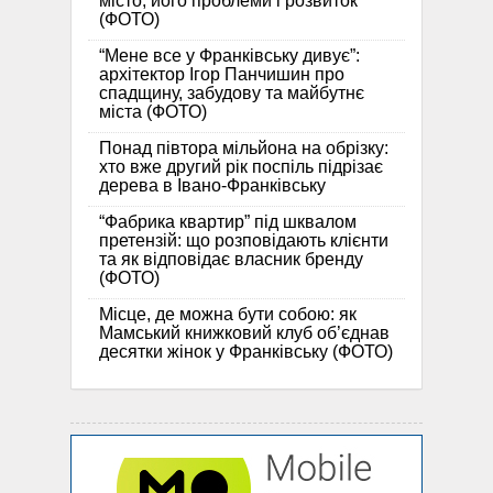
місто, його проблеми і розвиток
(ФОТО)
“Мене все у Франківську дивує”:
архітектор Ігор Панчишин про
спадщину, забудову та майбутнє
міста (ФОТО)
Понад півтора мільйона на обрізку:
хто вже другий рік поспіль підрізає
дерева в Івано-Франківську
“Фабрика квартир” під шквалом
претензій: що розповідають клієнти
та як відповідає власник бренду
(ФОТО)
Місце, де можна бути собою: як
Мамський книжковий клуб об’єднав
десятки жінок у Франківську (ФОТО)