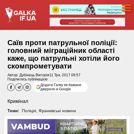
Саїв проти патрульної поліції:
головний міграційник області
каже, що патрульні хотіли його
скомпрометувати
Автор:
Дубінець Вікторія
11 Тра, 2017 09:57
Поділитись публікацією
Додати Галку як бажане
джерело в Google
Кримінал
Теми:
Поліція
,
Франківські новини