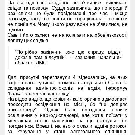
На сьогоднішнє засідання не з’явилися викликані
свідки та позивач. Суддя зазначила, що попередній
раз свідки не були повідомлені про час і місце
розгляду, тому що пошта не спрацювала, і повістки
не прийшли. Чому цього разу вони не з’явилися, не
відомо.
Саїв і його захист не наполягали на обов’язковості
допиту цих свідків
“Потрібно закінчити вже цю справу, відділ
доказів там відсутній”, – зазначив начальник
обласної ДМС.
Далі присутні переглянули 4 відеозаписи, на яких
зафіксована зупинка, розмова патрульних і Саїва та
складання адмінпротоколів на водія, інформує
“Галка”
з зали засідань суду.
На відео видно, що керівник категорично відмовився
проходити освідчення на місці, бо “не довіряє
алкотестеру”. Однак Саїв погодився пройти
освідчення у наркодиспансері, але хотів поїхати у
медзаклад своєю машиною, на що патрульні не
погодитися. Врешті, на нього склали адмінпротокол
за керування у стані алкогольного сп’яніння.