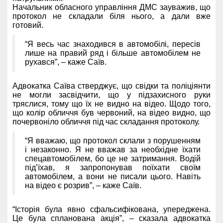
Начальник обласного управління ДМС зауважив, що
протокол не складали біля нього, а дали вже
готовий.
“Я весь час знаходився в автомобілі, пересів
лише на правий ряд і більше автомобілем не
рухався”, – каже Саїв.
Адвокатка Саїва стверджує, що свідки та поліціянти
не могли засвідчити, що у підзахисного руки
тряслися, тому що їх не видно на відео. Щодо того,
що колір обличчя був червоний, на відео видно, що
почервоніло обличчя під час складання протоколу.
“Я вважаю, що протокол склали з порушенням
і незаконно. Я не вважав за необхідне їхати
спецавтомобілем, бо це не затримання. Водій
під’їхав, я запропонував поїхати своїм
автомобілем, а вони не писали цього. Навіть
на відео є розрив”, – каже Саїв.
“Історія була явно сфальсифікована, упереджена.
Це була спланована акція”, – сказала адвокатка