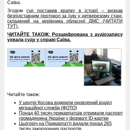
Саїва.
Згодом
суд поставив крапку в історії – визнав
безпідставним протокол за їзду у нетверезому стані,
складений на керівника обласної ДМС (ЧИТАТИ
ТУТ).
ЧИТАЙТЕ ТАКОЖ: Розшифрована з аудіозапису
ухвала суду у справі Саїва.
Читайте також:
У центрі Косова відкрили оновлений відділ
міграційної служби (ФОТО)
Понад 40 тисяч прикарпатців отримали паспорт
громадянина України у форматі ID-картки
Цьогоріч на Прикарпатті видали понад 265
тисяч закордонних паспортів