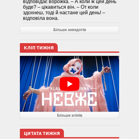
відповідає ворожка. – А коли ж цей день
буде? – цікавиться він. – От коли
здохнеш, тоді й настане цей день! –
відповіла вона.
Більше анекдотів
КЛІП ТИЖНЯ
Більше кліпів
ЦИТАТА ТИЖНЯ