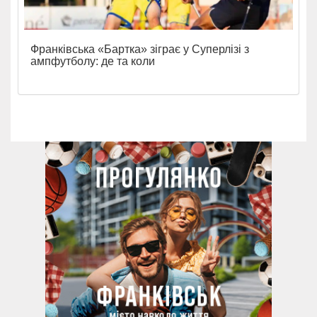
Франківська «Бартка» зіграє у Суперлізі з
ампфутболу: де та коли