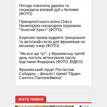
Негода повалила дерева та
пошкодила віковий дуб у Коломиї
(ФОТО)
Прикарпатського воїна Олега
Ничипорука нагородили відзнакою
“Золотий Хрест” (ФОТО)
Берінчик провів відкрите тренування
та автограф-сесію для франківців на
міському озері (ФОТО)
"Ми все ще тут": у Франківську третій
день поспіль мітингували проти
відставки Федорова (ФОТО, ВІДЕО)
Франківський хірург Ростислав
Сабадош – фіналіст премії “Орден
Святого Пантелеймона”
ФОТО ТИЖНЯ