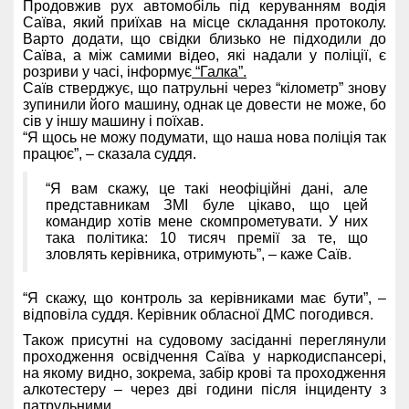
Продовжив рух автомобіль під керуванням водія
Саїва, який приїхав на місце складання протоколу.
Варто додати, що свідки близько не підходили до
Саїва, а між самими відео, які надали у поліції, є
розриви у часі, інформує
“Галка”.
Саїв стверджує, що патрульні через “кілометр” знову
зупинили його машину, однак це довести не може, бо
сів у іншу машину і поїхав.
“Я щось не можу подумати, що наша нова поліція так
працює”, – сказала суддя.
“Я вам скажу, це такі неофіційні дані, але
представникам ЗМІ буле цікаво, що цей
командир хотів мене скомпрометувати. У них
така політика: 10 тисяч премії за те, що
зловлять керівника, отримують”, – каже Саїв.
“Я скажу, що контроль за керівниками має бути”, –
відповіла суддя. Керівник обласної ДМС погодився.
Також присутні на судовому засіданні переглянули
проходження освідчення Саїва у наркодиспансері,
на якому видно, зокрема, забір крові та проходження
алкотестеру – через дві години після інциденту з
патрульними.