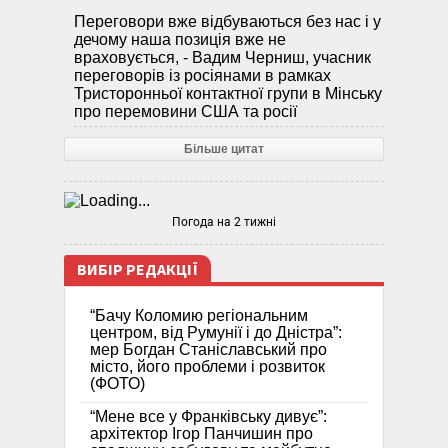
Переговори вже відбуваються без нас і у
дечому наша позиція вже не
враховується, - Вадим Черниш, учасник
переговорів із росіянами в рамках
Тристоронньої контактної групи в Мінську
про перемовини США та росії
Більше цитат
Погода на 2 тижні
ВИБІР РЕДАКЦІЇ
“Бачу Коломию регіональним
центром, від Румунії і до Дністра”:
мер Богдан Станіславський про
місто, його проблеми і розвиток
(ФОТО)
“Мене все у Франківську дивує”:
архітектор Ігор Панчишин про