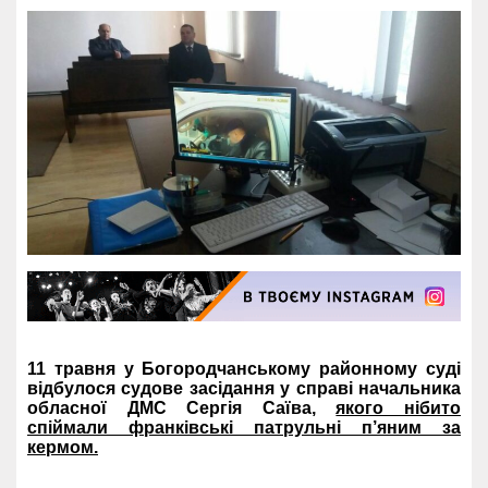
11 травня у Богородчанському районному суді
відбулося судове засідання у справі начальника
обласної ДМС Сергія Саїва,
якого нібито
спіймали франківські патрульні п’яним за
кермом.