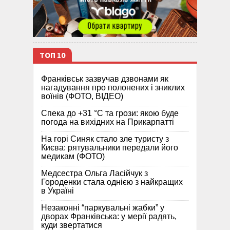
ТОП 10
Франківськ зазвучав дзвонами як
нагадування про полонених і зниклих
воїнів (ФОТО, ВІДЕО)
Спека до +31 °C та грози: якою буде
погода на вихідних на Прикарпатті
На горі Синяк стало зле туристу з
Києва: рятувальники передали його
медикам (ФОТО)
Медсестра Ольга Ласійчук з
Городенки стала однією з найкращих
в Україні
Незаконні “паркувальні жабки” у
дворах Франківська: у мерії радять,
куди звертатися