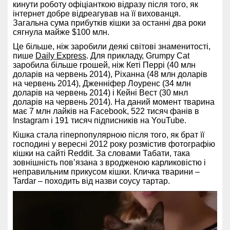
кинути роботу офіціанткою відразу після того, як
інтернет добре відреагував на її вихованця.
Загальна сума прибутків кішки за останні два роки
сягнула майже $100 млн.
Це більше, ніж заробили деякі світові знаменитості,
пише
Daily Express
. Для прикладу, Grumpy Cat
заробила більше грошей, ніж Кеті Перрі (40 млн
доларів на червень 2014), Ріханна (48 млн доларів
на червень 2014), Дженніфер Лоуренс (34 млн
доларів на червень 2014) і Кейні Вест (30 мнл
доларів на червень 2014). На даний момент тварина
має 7 млн лайків на Facebook, 522 тисяч фанів в
Instagram і 191 тисяч підписників на YouTube.
Кішка стала гіперпопулярною після того, як брат її
господині у вересні 2012 року розмістив фотографію
кішки на сайті Reddit. За словами Табати, така
зовнішність пов’язана з вродженою карликовістю і
неправильним прикусом кішки. Кличка тварини –
Tardar – походить від назви соусу тартар.