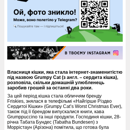
Власниця кішки, яка стала інтернет-знаменитістю
під назвою Grumpy Cat (з англ. – сердита кішка),
розповіла, скільки домашній улюбленець
заробив грошей за останні два роки.
За цей період кішка стала обличчям бренду
Friskies, знялася в телефільмі «Найгірше Різдво
Сердитої Кішки» (Grumpy Cat’s Worst Christmas Ever),
також під її брендом випускалися книги, кава
Grumppuccino та інші продукти. Господиня кішки, 28-
річна Табата Бундес (Tabatha Bundesen) з
Моррістаун (Арізона) помітила, що готова була