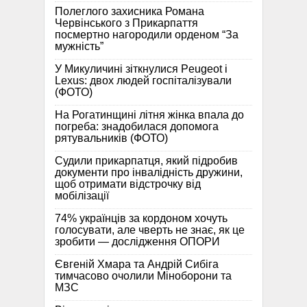
Полеглого захисника Романа
Червінського з Прикарпаття
посмертно нагородили орденом “За
мужність”
У Микуличині зіткнулися Peugeot і
Lexus: двох людей госпіталізували
(ФОТО)
На Рогатинщині літня жінка впала до
погреба: знадобилася допомога
рятувальників (ФОТО)
Судили прикарпатця, який підробив
документи про інвалідність дружини,
щоб отримати відстрочку від
мобілізації
74% українців за кордоном хочуть
голосувати, але чверть не знає, як це
зробити — дослідження ОПОРИ
Євгеній Хмара та Андрій Сибіга
тимчасово очолили Міноборони та
МЗС