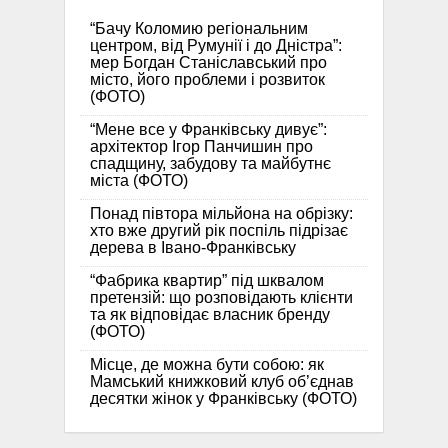
“Бачу Коломию регіональним
центром, від Румунії і до Дністра”:
мер Богдан Станіславський про
місто, його проблеми і розвиток
(ФОТО)
“Мене все у Франківську дивує”:
архітектор Ігор Панчишин про
спадщину, забудову та майбутнє
міста (ФОТО)
Понад півтора мільйона на обрізку:
хто вже другий рік поспіль підрізає
дерева в Івано-Франківську
“Фабрика квартир” під шквалом
претензій: що розповідають клієнти
та як відповідає власник бренду
(ФОТО)
Місце, де можна бути собою: як
Мамський книжковий клуб об’єднав
десятки жінок у Франківську (ФОТО)