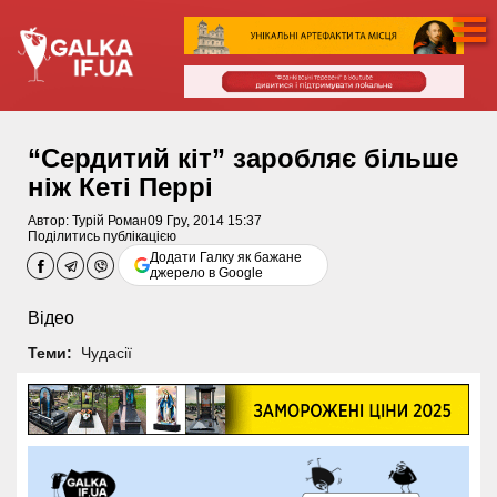
“Сердитий кіт” заробляє більше
ніж Кеті Перрі
Автор:
Турій Роман
09 Гру, 2014 15:37
Поділитись публікацією
Додати Галку як бажане
джерело в Google
Відео
Теми:
Чудасії