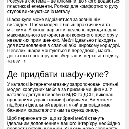
Розсувна система – це алюміній, до якого додаються
пластикові елементи. Ролики для комфортного руху
стулок виконуються із металу.
Шафа-купе може відрізнятися за зовнішнім
виглядом. Прямі моделі є більш практичними та
місткими. А кутові варіанти ідеально підходять для
максимального використання корисного простору у
невеликих приміщеннях. Меблі ідеально підходять
для встановлення в спальні або широкому коридорі.
Невеликі шафи монтуються в передпокої, мають
достатньо простору для зберігання верхнього одягу
та взуття.
Де придбати шафу-купе?
У каталозі інтернет-магазину запропоновані стильні
моделі корпусних меблів за приємними цінами. У
каталозі доступні вироби із МДФ та ДСП, виконані
провідними українськими фабриками. Ви можете
підібрати ідеальний варіант, який відповідатиме
бажаним характеристикам та функціоналу.
Щоб переконатися, що вибрані меблі стануть
ідеальним доповненням вашого інтер’єру, необхідно
провести ретельні виміри. У цьому може допомогти