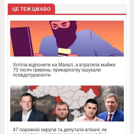
ЦЕ ТЕЖ ЦІКАВО
Хотіла відпочити на Мальті, а втратила майже
70 тисяч гривень: прикарпатку ошукали
псевдотурагенти
47 порожніх округів та депутати-втікачі: як