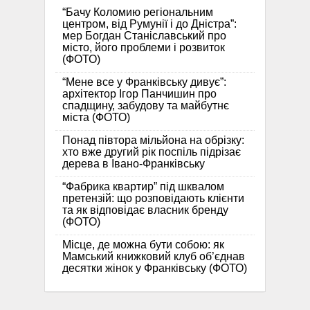
“Бачу Коломию регіональним
центром, від Румунії і до Дністра”:
мер Богдан Станіславський про
місто, його проблеми і розвиток
(ФОТО)
“Мене все у Франківську дивує”:
архітектор Ігор Панчишин про
спадщину, забудову та майбутнє
міста (ФОТО)
Понад півтора мільйона на обрізку:
хто вже другий рік поспіль підрізає
дерева в Івано-Франківську
“Фабрика квартир” під шквалом
претензій: що розповідають клієнти
та як відповідає власник бренду
(ФОТО)
Місце, де можна бути собою: як
Мамський книжковий клуб об’єднав
десятки жінок у Франківську (ФОТО)