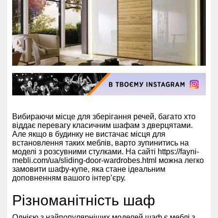
Вибираючи місце для зберігання речей, багато хто
віддає перевагу класичним шафам з дверцятами.
Але якщо в будинку не вистачає місця для
встановлення таких меблів, варто зупинитись на
моделі з розсувними стулками. На сайті
https://fayni-
mebli.com/ua/sliding-door-wardrobes.html
можна легко
замовити шафу-купе, яка стане ідеальним
доповненням вашого інтер’єру.
Різноманітність шаф
Однією з найпопулярніших моделей шаф є меблі з