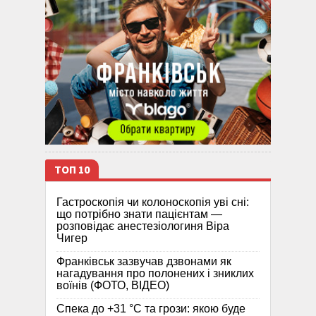
ТОП 10
Гастроскопія чи колоноскопія уві сні:
що потрібно знати пацієнтам —
розповідає анестезіологиня Віра
Чигер
Франківськ зазвучав дзвонами як
нагадування про полонених і зниклих
воїнів (ФОТО, ВІДЕО)
Спека до +31 °C та грози: якою буде