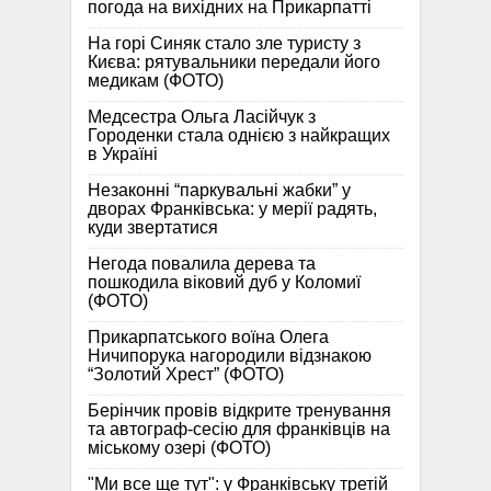
погода на вихідних на Прикарпатті
На горі Синяк стало зле туристу з
Києва: рятувальники передали його
медикам (ФОТО)
Медсестра Ольга Ласійчук з
Городенки стала однією з найкращих
в Україні
Незаконні “паркувальні жабки” у
дворах Франківська: у мерії радять,
куди звертатися
Негода повалила дерева та
пошкодила віковий дуб у Коломиї
(ФОТО)
Прикарпатського воїна Олега
Ничипорука нагородили відзнакою
“Золотий Хрест” (ФОТО)
Берінчик провів відкрите тренування
та автограф-сесію для франківців на
міському озері (ФОТО)
"Ми все ще тут": у Франківську третій