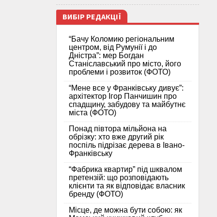
ВИБІР РЕДАКЦІЇ
“Бачу Коломию регіональним
центром, від Румунії і до
Дністра”: мер Богдан
Станіславський про місто, його
проблеми і розвиток (ФОТО)
“Мене все у Франківську дивує”:
архітектор Ігор Панчишин про
спадщину, забудову та майбутнє
міста (ФОТО)
Понад півтора мільйона на
обрізку: хто вже другий рік
поспіль підрізає дерева в Івано-
Франківську
“Фабрика квартир” під шквалом
претензій: що розповідають
клієнти та як відповідає власник
бренду (ФОТО)
Місце, де можна бути собою: як