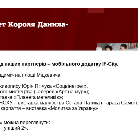
 наших партнерів – мобільного додатку IF-City.
идимі» на площі Міцкевича;
 живопису Юрія Пітчука «Соцвінегрет»,
ого мистецтва (Галерея «Арт на мур»);
тавка «Планета метеликів»;
 НСХУ – виставка малярства Остапа Патика і Тараса Самото
икарпаття – виставка «Молитва за Україну»
р» можна переглянути:
 тупіший 2»,