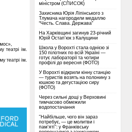
міністром (СПИСОК)
Захисника Юрія Ліпінського з
Тлумача нагородили медаллю
“Честь. Слава. Держава”
На Харківщині загинув 23-річний
Юрій Остап’юк з Калущини
смос»,
Школа у Ворохті стала однією зі
у театрі ім.
150 пілотних по всій Україні —
готує лабораторії та чотири
у театрі ім.
профілі до вересня (ФОТО)
У Ворохті відкрили кінну станцію
— туристів возять на полонину з
юшкою та дегустацією сиру
(ФОТО)
Через сильні дощі у Верховині
тимчасово обмежили
водопостачання
"Найбільше, чого він зараз
потребує, — це молитви і
пам’яті": у Франківську
попрощалися з захисником