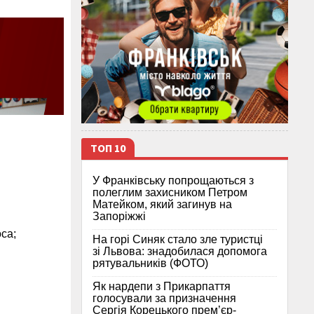
ТОП 10
У Франківську попрощаються з
полеглим захисником Петром
Матейком, який загинув на
Запоріжжі
са;
На горі Синяк стало зле туристці
зі Львова: знадобилася допомога
рятувальників (ФОТО)
Як нардепи з Прикарпаття
голосували за призначення
Сергія Корецького прем’єр-