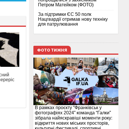
Петром Матейком (ФОТО)
За підтримки ЄС 50 полк
Нацгвардії отримав нову техніку
для патрулювання
ФОТО ТИЖНЯ
сний
переріс
В рамках проєкту “Франківськ у
фотографіях 2024” команда “Галки”
зібрала найяскравіші моменти року:
відкриття нових міських просторів,
культурні фестивалі, спортивні