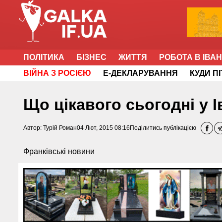
ПОЛІТИКА
БІЗНЕС
ЖИТТЯ
РОБОТА В ІВА
ВІЙНА З РОСІЄЮ
Е-ДЕКЛАРУВАННЯ
КУДИ П
Що цікавого сьогодні у 
Автор:
Турій Роман
04 Лют, 2015 08:16
Поділитись публікацією
Франківські новини