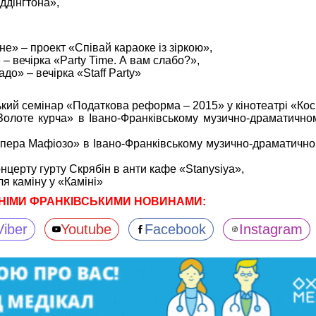
ддінгтона»,
не» – проект «Співай караоке із зіркою»,
– вечірка «Party Time. А вам слабо?»,
до» – вечірка «Staff Party»
ький семінар «Податкова реформа – 2015» у кінотеатрі «Ко
Золоте курча» в Івано-Франківському музично-драматичном
Опера Мафіозо» в Івано-Франківському музично-драматичном
онцерту гурту Скрябін в анти кафе «Stanysiya»,
іля каміну у «Каміні»
НІМИ ФРАНКІВСЬКИМИ НОВИНАМИ:
Viber
Youtube
Facebook
Instagram