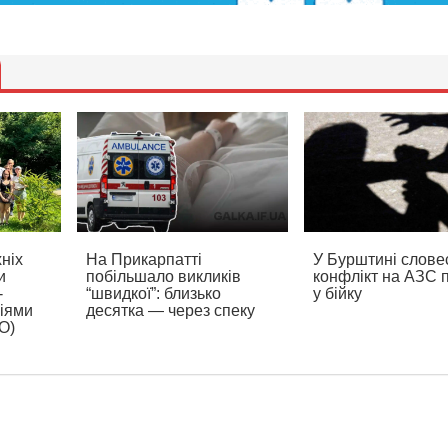
хніх
На Прикарпатті
У Бурштині слове
и
побільшало викликів
конфлікт на АЗС 
-
“швидкої”: близько
у бійку
іями
десятка — через спеку
О)