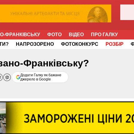
НО-ФРАНКІВСЬКУ
ФОТО
ВІДЕО
ПРО ГАЛКУ
ІТИ?
НАПРОЗОРЕНО
ФОТОКОНКУРС
РОЗБІР
Івано-Франківську?
Додати Галку як бажане
джерело в Google