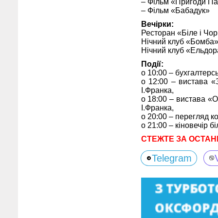
– Фільм «Пригоди Па
– Фільм «Бабадук»
Вечірки:
Ресторан «Біле і Чор
Нічний клуб «Бомба» 
Нічний клуб «Ельдора
Події:
о 10:00 – бухгалтерс
о 12:00 – вистава «
І.Франка,
о 18:00 – вистава «
І.Франка,
о 20:00 – перегляд к
о 21:00 – кіновечір б
СТЕЖТЕ ЗА ОСТАН
Telegram