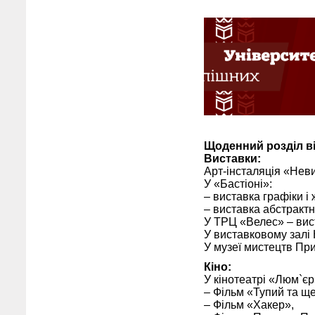
Щоденний розділ від
Виставки:
Арт-інсталяція «Нев
У «Бастіоні»:
– виставка графіки і
– виставка абстрактн
У ТРЦ «Велес» – вис
У виставковому залі
У музеї мистецтв Пр
Кіно:
У кінотеатрі «Люм`є
– Фільм «Тупий та ще
– Фільм «Хакер»,