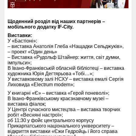
Щоденний розділ від наших партнерів –
мобільного додатку IF-City.
Виставки:
У «Бастіоні»:
– виставка Анатолія Глеба «Нащадки Сельджуків»,
– проект «Один день»
– Виставка «Рудольф Штайнер: життя, світ думки,
імпульси»;
В Івано-Франківській обласній бібліотеці – виставка
художника Юрія Дегтярьова «Тобі…»;
У виставковому залі НСХУ – виставка емалі Сергія
Лиховида «Electrum modern»;
У книгарні «Є» – виставка «Герой поневолі»;
В Івано-Франківському краєзнавчому музеї –
виставка фіалок;
У Центрі сучасного мистецтва – виставка творчих
робіт «Весняні настрої»;
об 11:30 у фойє центрального корпусу
Прикарпатського національного університету –
відкриття виставки «Єжи Гедройць і його справа