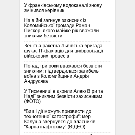
У франківському водоканалі знову
змінився керівник
На війні загинув захисник із
Коломийської громади Роман
Пискор, якого майже рік вважали
зниклим безвісти
Зенітна ракетна Львівська бригада
шукає IT-фахівців для цифровізації
військових процесів
Понад три роки вважався безвісти
зниклим: підтвердилася загибель
воїна з Коломийщини Андрія
Андрусяка
У Тисмениці відкрили Алею Віри та
Надії зниклим безвісти захисникам
(ФОТО)
“Ваші дії можуть призвести до
техногенної катастрофи”: мер
Калуша звернувся до власників
“Карпатнафтохіму” (ВІДЕО)