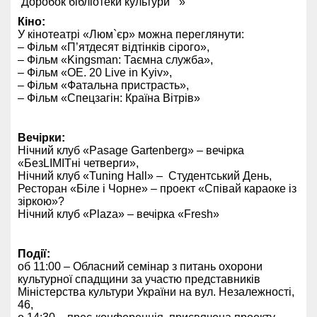
“Доробок бібліотеки культури ” »
Кіно:
У кінотеатрі «Люм`єр» можна переглянути:
– Фільм «П’ятдесят відтінків сірого»,
– Фільм «Kingsman: Таємна служба»,
– Фільм «OE. 20 Live in Kyiv»,
– Фільм «Фатальна пристрасть»,
– Фільм «Спецзагін: Країна Вітрів»
Вечірки:
Нічний клуб «Pasage Gartenberg» – вечірка
«БезLIMITні четверги»,
Нічний клуб «
Tuning
Hall
» – Студентський День,
Ресторан «Біле і Чорне» – проект «Співай караоке із
зіркою»?
Нічний клуб «
Plaza
» – вечірка «
Fresh
»
Події:
об 11:00 – Обласний семінар з питань охорони
культурної спадщини за участю представників
Міністерства культури України на вул. Незалежності,
46,