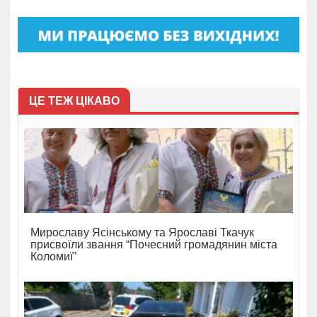
ЦЕ ТЕЖ ЦІКАВО
Мирославу Ясінському та Ярославі Ткачук
присвоїли звання “Почесний громадянин міста
Коломиї”