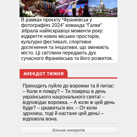
В рамках проєкту “Франківськ у
фотографіях 2024” команда “Галки”
зібрала найяскравіші моменти року:
відкриття нових міських просторів,
культурні фестивалі, спортивні
досягнення та ініціативи, що змінюють
місто. Ці світлини передають дух
сучасного Франківська та його розвиток.
АНЕКДОТ ТИЖНЯ
Приходить пуйло до ворожки та й питає:
– Коли я помру? – Ти помреш в день
українського національного свята! –
відповідає ворожка. – А коли ж цей день
буде? – цікавиться він. – От коли
здохнеш, тоді й настане цей день! –
відповіла вона.
Більше анекдотів