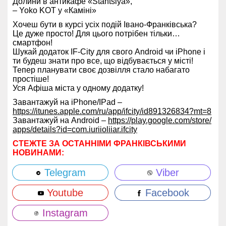
Долини в антикафе «
Stantsiya
»,
– Yoko KOT у «Каміні»
Хочеш бути в курсі усіх подій Івано-Франківська?
Це дуже просто! Для цього потрібен тільки…
смартфон!
Шукай додаток IF-City для свого Android чи iPhone і
ти будеш знати про все, що відбувається у місті!
Тепер планувати своє дозвілля стало набагато
простіше!
Уся Афіша міста у одному додатку!
Завантажуй на iPhone/IPad –
https://itunes.apple.com/ru/
app/ifcity/id891326834?mt=8
Завантажуй на Android –
https://play.google.com/store/
apps/details?id=com.
iuriioliiar.ifcity
СТЕЖТЕ ЗА ОСТАННІМИ ФРАНКІВСЬКИМИ
НОВИНАМИ:
Telegram
Viber
Youtube
Facebook
Instagram