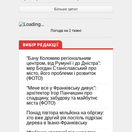
Більше цитат
Погода на 2 тижні
ВИБІР РЕДАКЦІЇ
“Бачу Коломию регіональним
центром, від Румунії і до Дністра”:
мер Богдан Станіславський про
місто, його проблеми і розвиток
(ФОТО)
“Мене все у Франківську дивує”:
архітектор Ігор Панчишин про
спадщину, забудову та майбутнє
міста (ФОТО)
Понад півтора мільйона на обрізку:
хто вже другий рік поспіль підрізає
дерева в Івано-Франківську