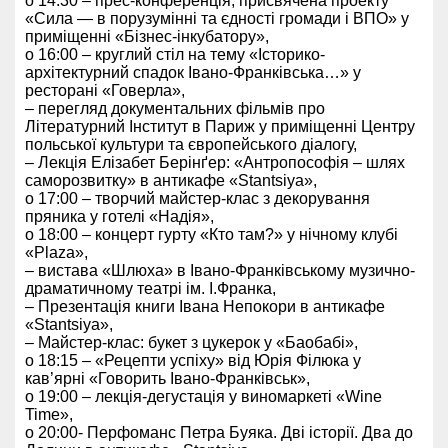
о 14:30 – прес-конференція, присвячена проекту
«Сила — в порузумінні та єдності громади і ВПО» у
приміщенні «Бізнес-інкубатору»,
о 16:00 – круглий стіл на тему «Історико-
архітектурний спадок Івано-Франківська…» у
ресторані «Говерла»,
– перегляд документальних фільмів про
Літературний Інститут в Париж у приміщенні Центру
польської культури та європейського діалогу,
– Лекція Елізабет Берінґер: «Антропософія – шлях
саморозвитку» в антикафе «
Stantsiya
»,
о 17:00 – творчий майстер-клас з декорування
пряника у готелі «Надія»,
о 18:00 – концерт гурту «Кто там?» у нічному клубі
«
Plaza
»,
– вистава «Шлюха» в Івано-Франківському музично-
драматичному театрі ім. І.Франка,
– Презентація книги Івана Непокори в антикафе
«
Stantsiya
»,
– Майстер-клас: букет з цукерок у «Баобабі»,
о 18:15 – «Рецепти успіху» від Юрія Філюка у
кав’ярні «Говорить Івано-Франківськ»,
о 19:00 – лекція-дегустація у виномаркеті «
Wine
Time
»,
о 20:00- Перфоманс Петра Буяка. Дві історії. Два до