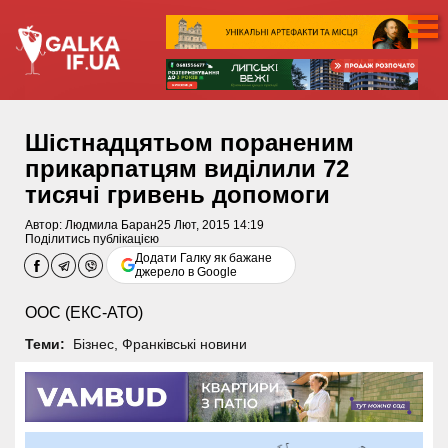
Шістнадцятьом пораненим
прикарпатцям виділили 72
тисячі гривень допомоги
Автор:
Людмила Баран
25 Лют, 2015 14:19
Поділитись публікацією
Додати Галку як бажане
джерело в Google
ООС (ЕКС-АТО)
Теми:
Бізнес
,
Франківські новини