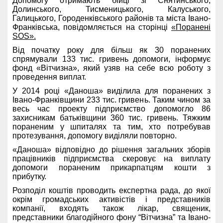
Допомогу отримають бійці зі Снятинського,
Долинського, Тисменицького, Калуського,
Галицького, Городенківського районів та міста Івано-
Франківська, повідомляється на сторінці
«Поранені
SOS».
Від початку року для більш як 30 поранених
спрямували 133 тис. гривень допомоги, інформує
фонд «Вітчизна», який узяв на себе всю роботу з
проведення виплат.
У 2014 році «Даноша» виділила для поранених з
Івано-Франківщини 233 тис. гривень. Таким чином за
весь час проекту підприємство допомогло 86
захисникам батьківщини 360 тис. гривень. Тяжким
пораненим у шпиталях та тим, хто потребував
протезування, допомогу виділяли повторно.
«Даноша» відповідно до рішення загальних зборів
працівників підприємства скеровує на виплату
допомоги пораненим прикарпатцям кошти з
прибутку.
Розподіл коштів проводить експертна рада, до якої
окрім громадських активістів і представників
компанії, входять також лікар, священик,
представники благодійного фону “Вітчизна” та Івано-