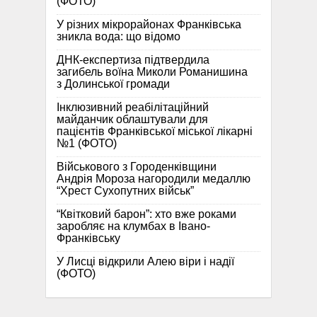
(ФОТО)
У різних мікрорайонах Франківська
зникла вода: що відомо
ДНК-експертиза підтвердила
загибель воїна Миколи Романишина
з Долинської громади
Інклюзивний реабілітаційний
майданчик облаштували для
пацієнтів Франківської міської лікарні
№1 (ФОТО)
Військового з Городенківщини
Андрія Мороза нагородили медаллю
“Хрест Сухопутних військ”
“Квітковий барон”: хто вже роками
заробляє на клумбах в Івано-
Франківську
У Лисці відкрили Алею віри і надії
(ФОТО)