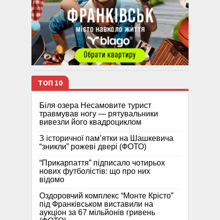
ТОП 10
Біля озера Несамовите турист
травмував ногу — рятувальники
вивезли його квадроциклом
З історичної памʼятки на Шашкевича
“зникли” рожеві двері (ФОТО)
“Прикарпаття” підписало чотирьох
нових футболістів: що про них
відомо
Оздоровчий комплекс “Монте Крісто”
під Франківськом виставили на
аукціон за 67 мільйонів гривень