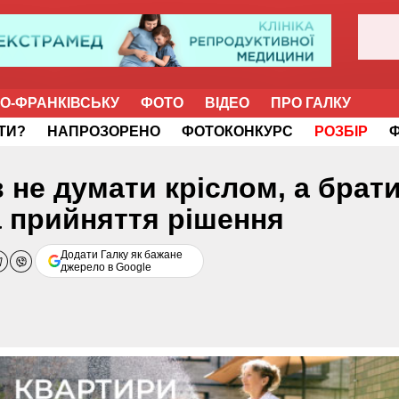
НО-ФРАНКІВСЬКУ
ФОТО
ВІДЕО
ПРО ГАЛКУ
ІТИ?
НАПРОЗОРЕНО
ФОТОКОНКУРС
РОЗБІР
 не думати кріслом, а брати
а прийняття рішення
Додати Галку як бажане
джерело в Google