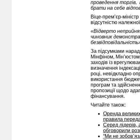
проведення торгів, 
брати на себе відпо
Віце-прем’єр-міністр
відсутністю належної
«Відверто неприйнят
чиновник демонстрат
безвідповідальність»
За підсумками нарад
Мінфіном, Мін’юстом
заходів із врегулюва
визначення індексаці
році, невідкладно о
використання бюджет
програм та здійсненн
пропозиції щодо ада
фінансування.
Читайте також:
Оренда великих
правила переда
Серед лідерів, 
обговорили роз
“Ми не зобов’яз