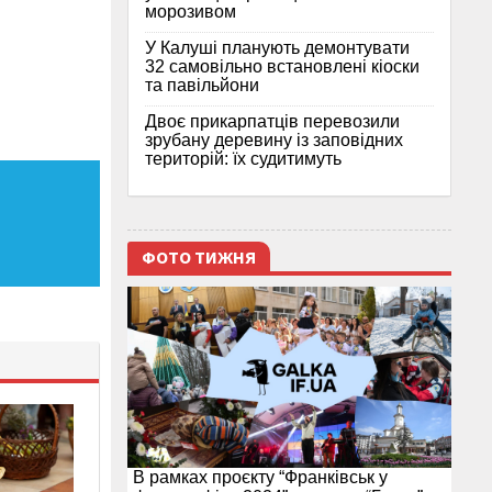
морозивом
У Калуші планують демонтувати
32 самовільно встановлені кіоски
та павільйони
Двоє прикарпатців перевозили
зрубану деревину із заповідних
територій: їх судитимуть
ФОТО ТИЖНЯ
В рамках проєкту “Франківськ у