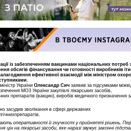
ції із забезпеченням вакцинами національних потреб 
ння обсягів фінансування чи готовності виробників іти 
налагодження ефективної взаємодії між міністром охор
аступниками.
міністр України
Олександр Сич
заявив за підсумками міжві
зпечення МОЗ України закупівлі лікарських засобів,
чних препаратів (вакцин), виробів медичного призначення з
но засудив зволікання в сфері державних
лгічнихпрепаратів.
гають оперативності й гнучкості у прийнятті рішень. Пе
 цін на лікарські засоби, яке наразі звужує законні підста