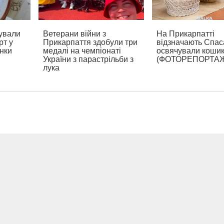
ували
Ветерани війни з
На Прикарпатті
рт у
Прикарпаття здобули три
відзначають Спаса
нки
медалі на чемпіонаті
освячували коши
України з парастрільби з
(ФОТОРЕПОРТА
лука