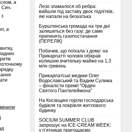
слом, а
Лезо зламалося об ребра:
 Сич.
вийшли під заставу двоє підлітків,
 з
які напали на безхатька
Бурштинська громада на три дні
т, а
залишеться без газу: де саме
припинять газопостачання
(ПЕРЕЛІК)
витку,
Побачив, що поїхала з дому: на
ладних
Прикарпатті чоловік обікрав
оритм
колишню вчительку майже на 1,3
 поточному
млн гривень
орядку
нання
Прикарпатські медики Олег
дати
Водославський та Вадим Сулима
– фіналісти премії “Орден
Святого Пантелеймона”
На Косівщині горіли господарська
будівля та покрівля житлового
змінили
будинку
і
SOCIUM SUMMER CLUB
запрошує на ICE-CREAM WEEK:
ад
у п'ятницю пригощаємо