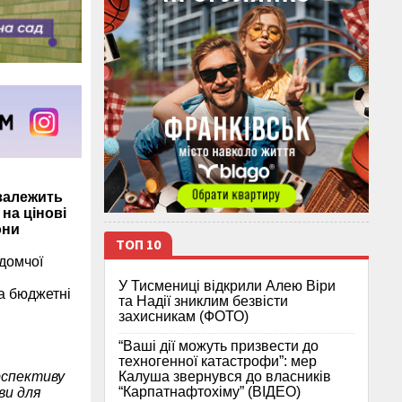
залежить
на цінові
они
ТОП 10
домчої
У Тисмениці відкрили Алею Віри
а бюджетні
та Надії зниклим безвісти
захисникам (ФОТО)
“Ваші дії можуть призвести до
техногенної катастрофи”: мер
Калуша звернувся до власників
рспективу
“Карпатнафтохіму” (ВІДЕО)
ви для