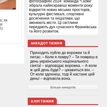
фотографіях 2024” команда “Галки”
зібрала найяскравіші моменти року:
відкриття нових міських просторів,
культурні фестивалі, спортивні
досягнення та ініціативи, що
: як
змінюють місто. Ці світлини
ки
передають дух сучасного Франківська
Ж)
та його розвиток.
АНЕКДОТ ТИЖНЯ
Приходить пуйло до ворожки та й
питає: – Коли я помру? – Ти помреш в
день українського національного
свята! – відповідає ворожка. – А коли
ж цей день буде? – цікавиться він. –
От коли здохнеш, тоді й настане цей
день! – відповіла вона.
Більше анекдотів
КЛІП ТИЖНЯ