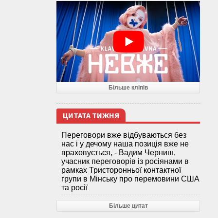
Більше кліпів
ЦИТАТА ТИЖНЯ
Переговори вже відбуваються без
нас і у дечому наша позиція вже не
враховується, - Вадим Черниш,
учасник переговорів із росіянами в
рамках Тристоронньої контактної
групи в Мінську про перемовини США
та росії
Більше цитат