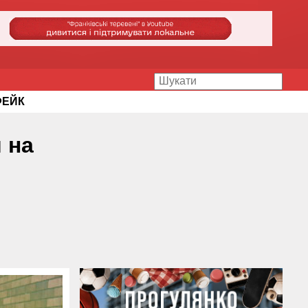
ФЕЙК
 на