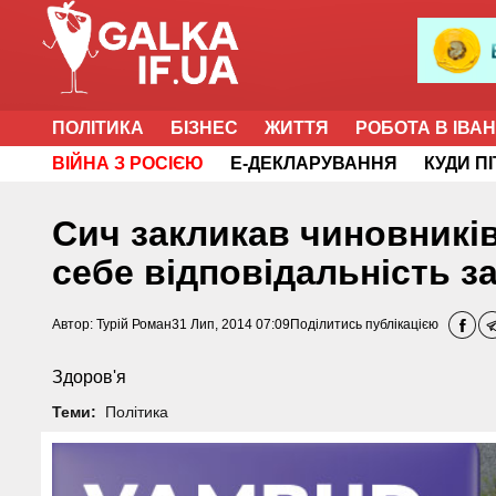
ПОЛІТИКА
БІЗНЕС
ЖИТТЯ
РОБОТА В ІВА
ВІЙНА З РОСІЄЮ
Е-ДЕКЛАРУВАННЯ
КУДИ П
Сич закликав чиновників
себе відповідальність з
Автор:
Турій Роман
31 Лип, 2014 07:09
Поділитись публікацією
Здоров'я
Теми:
Політика