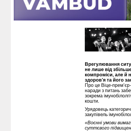
Врегулювання ситуа
не лише від збільше
компроміси, але й 
здоров’я та його з
Про це Віце-прем’єр-
наради з питань забе
зокрема імунобілолгі
кошти.
Урядовець категорич
закупівель імунобіло
«Воєнні умови вима
суттєвого підвищення