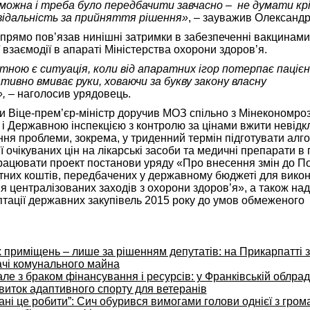
можна і треба було передбачити завчасно – не думати крі
відальність за прийняття рішення»
, – зауважив Олександр
 прямо пов’язав нинішні затримки в забезпеченні вакцинами
 взаємодії в апараті Міністерства охорони здоров’я.
ною є ситуація, коли від апаратних ігор потерпає пацієн
ивно вмиває руки, ховаючи за букву закону власну
,
– наголосив урядовець.
и Віце-прем’єр-міністр доручив МОЗ спільно з Мінекономроз
 і Державною інспекцією з контролю за цінами вжити невідк
ння проблеми, зокрема, у триденний термін підготувати алг
ї очікуваних цін на лікарські засоби та медичні препарати в
працювати проект постанови уряду «Про внесення змін до П
них коштів, передбачених у державному бюджеті для вико
я централізованих заходів з охорони здоров’я», а також на
птації державних закупівель 2015 року до умов обмеженого
 приміщень – лише за рішенням депутатів: на Прикарпатті 
чі комунального майна
але з браком фінансування і ресурсів: у Франківській облрад
виток адаптивного спорту для ветеранів
ані це робити”: Сич обурився вимогами голови однієї з гром