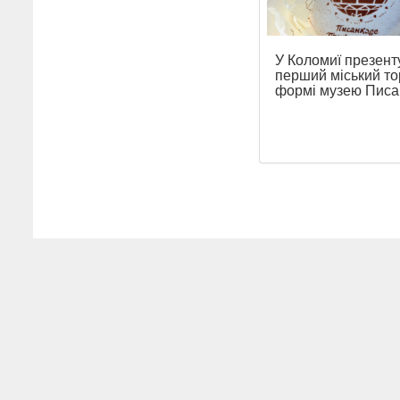
У Коломиї презент
перший міський то
формі музею Писа