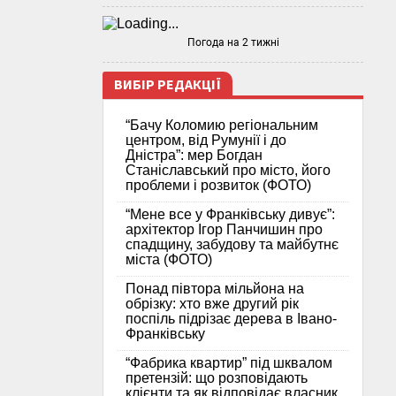
Погода на 2 тижні
ВИБІР РЕДАКЦІЇ
“Бачу Коломию регіональним
центром, від Румунії і до
Дністра”: мер Богдан
Станіславський про місто, його
проблеми і розвиток (ФОТО)
“Мене все у Франківську дивує”:
архітектор Ігор Панчишин про
спадщину, забудову та майбутнє
міста (ФОТО)
Понад півтора мільйона на
обрізку: хто вже другий рік
поспіль підрізає дерева в Івано-
Франківську
“Фабрика квартир” під шквалом
претензій: що розповідають
клієнти та як відповідає власник