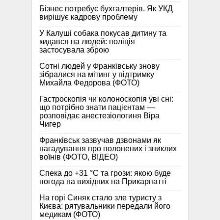
Бізнес потребує бухгалтерів. Як УКД
вирішує кадрову проблему
У Калуші собака покусав дитину та
кидався на людей: поліція
застосувала зброю
Сотні людей у Франківську знову
зібралися на мітинг у підтримку
Михайла Федорова (ФОТО)
Гастроскопія чи колоноскопія уві сні:
що потрібно знати пацієнтам —
розповідає анестезіологиня Віра
Чигер
Франківськ зазвучав дзвонами як
нагадування про полонених і зниклих
воїнів (ФОТО, ВІДЕО)
Спека до +31 °C та грози: якою буде
погода на вихідних на Прикарпатті
На горі Синяк стало зле туристу з
Києва: рятувальники передали його
медикам (ФОТО)