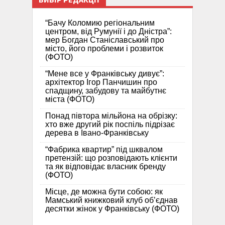
“Бачу Коломию регіональним
центром, від Румунії і до Дністра”:
мер Богдан Станіславський про
місто, його проблеми і розвиток
(ФОТО)
“Мене все у Франківську дивує”:
архітектор Ігор Панчишин про
спадщину, забудову та майбутнє
міста (ФОТО)
Понад півтора мільйона на обрізку:
хто вже другий рік поспіль підрізає
дерева в Івано-Франківську
“Фабрика квартир” під шквалом
претензій: що розповідають клієнти
та як відповідає власник бренду
(ФОТО)
Місце, де можна бути собою: як
Мамський книжковий клуб об’єднав
десятки жінок у Франківську (ФОТО)