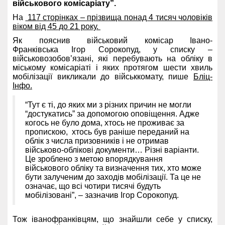
військового комісаріату”.
На
117 сторінках – прізвища понад 4 тисяч чоловіків
віком від 45 до 21 року.
Як пояснив військовий комісар Івано-
Франківська Ігор Сорокопуд, у списку –
військовозобов’язані, які перебувають на обліку в
міському комісаріаті і яких протягом шести хвиль
мобілізації викликали до військкомату, пише
Бліц-
Інфо.
“Тут є ті, до яких ми з різних причин не могли
“достукатись” за допомогою оповіщення. Адже
когось не було дома, хтось не проживає за
пропискою, хтось був раніше переданий на
облік з числа призовників і не отримав
військово-облікові документи… Різні варіанти.
Це зроблено з метою впорядкування
військового обліку та визначення тих, хто може
бути залученим до заходів мобілізації. Та це не
означає, що всі чотири тисячі будуть
мобілізовані”, – зазначив Ігор Сорокопуд.
Тож іванофранківцям, що знайшли себе у списку,