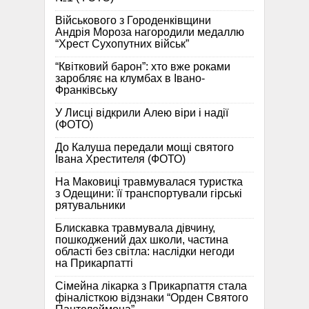
Військового з Городенківщини
Андрія Мороза нагородили медаллю
“Хрест Сухопутних військ”
“Квітковий барон”: хто вже роками
заробляє на клумбах в Івано-
Франківську
У Лисці відкрили Алею віри і надії
(ФОТО)
До Калуша передали мощі святого
Івана Хрестителя (ФОТО)
На Маковиці травмувалася туристка
з Одещини: її транспортували гірські
рятувальники
Блискавка травмувала дівчину,
пошкоджений дах школи, частина
області без світла: наслідки негоди
на Прикарпатті
Сімейна лікарка з Прикарпаття стала
фіналісткою відзнаки “Орден Святого