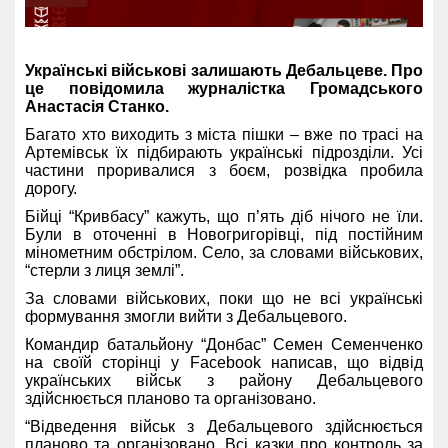
Українські військові залишають Дебальцеве. Про
це повідомила журналістка Громадського
Анастасія Станко.
Багато хто виходить з міста пішки – вже по трасі на
Артемівськ їх підбирають українські підрозділи. Усі
частини проривалися з боєм, розвідка пробила
дорогу.
Бійці “Кривбасу” кажуть, що п’ять діб нічого не їли.
Були в оточенні в Новогригорівці, під постійним
мінометним обстрілом. Село, за словами військових,
“стерли з лиця землі”.
За словами військових, поки що не всі українські
формування змогли вийти з Дебальцевого.
Командир батальйону “Донбас” Семен Семенченко
на своїй сторінці у Facebook написав, що відвід
українських військ з району Дебальцевого
здійснюється планово та організовано.
“Відведення військ з Дебальцевого здійснюється
планово та організовано. Всі казки про контроль за