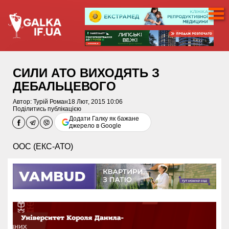
СИЛИ АТО ВИХОДЯТЬ З
ДЕБАЛЬЦЕВОГО
Автор:
Турій Роман
18 Лют, 2015 10:06
Поділитись публікацією
Додати Галку як бажане
джерело в Google
ООС (ЕКС-АТО)