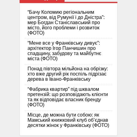
“Бачу Коломию регіональним
центром, від Румунії і до Дністра”:
мер Богдан Станіславський про
місто, його проблеми і розвиток
(ФОТО)
“Мене все у Франківську дивує”:
архітектор Ігор Панчишин про
спадщину, забудову та майбутнє
міста (ФОТО)
Понад півтора мільйона на обрізку:
хто вже другий рік поспіль підрізає
дерева в Івано-Франківську
“Фабрика квартир” під шквалом
претензій: що розповідають клієнти
та як відповідає власник бренду
(ФОТО)
Місце, де можна бути собою: як
Мамський книжковий клуб об’єднав
десятки жінок у Франківську (ФОТО)