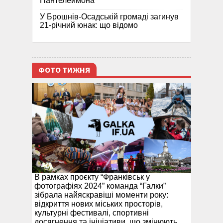
Пантелеймона”
У Брошнів-Осадській громаді загинув
21-річний юнак: що відомо
ФОТО ТИЖНЯ
В рамках проєкту “Франківськ у
фотографіях 2024” команда “Галки”
зібрала найяскравіші моменти року:
відкриття нових міських просторів,
культурні фестивалі, спортивні
досягнення та ініціативи, що змінюють