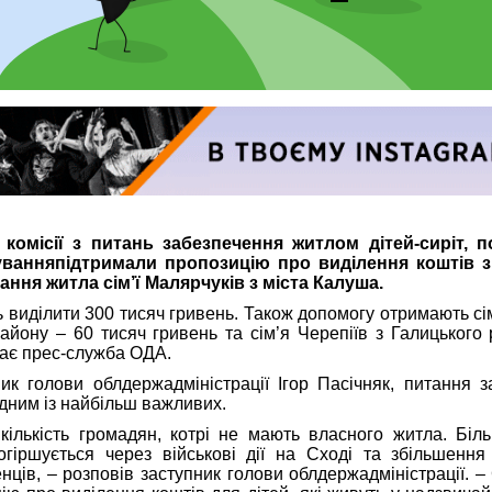
 комісії з питань забезпечення житлом дітей-сиріт, 
луванняпідтримали пропозицію про виділення коштів 
ння житла сім’ї Малярчуків з міста Калуша.
виділити 300 тисяч гривень. Також допомогу отримають с
району – 60 тисяч гривень та сім’я Черепіїв з Галицького
дає прес-служба ОДА.
ик голови облдержадміністрації Ігор Пасічняк, питання 
дним із найбільш важливих.
 кількість громадян, котрі не мають власного житла. Біл
огіршується через військові дії на Сході та збільшення
ців, – розповів заступник голови облдержадміністрації. –