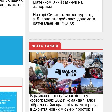
йно складних
Матейком, який загинув на
 допомагати,
Запоріжжі
На горі Синяк стало зле туристці
зі Львова: знадобилася допомога
рятувальників (ФОТО)
ФОТО ТИЖНЯ
В рамках проєкту “Франківськ у
фотографіях 2024” команда “Галки”
зібрала найяскравіші моменти року:
відкриття нових міських просторів,