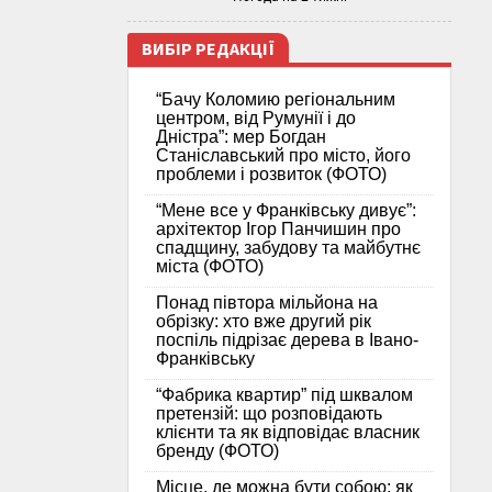
ВИБІР РЕДАКЦІЇ
“Бачу Коломию регіональним
центром, від Румунії і до
Дністра”: мер Богдан
Станіславський про місто, його
проблеми і розвиток (ФОТО)
“Мене все у Франківську дивує”:
архітектор Ігор Панчишин про
спадщину, забудову та майбутнє
міста (ФОТО)
Понад півтора мільйона на
обрізку: хто вже другий рік
поспіль підрізає дерева в Івано-
Франківську
“Фабрика квартир” під шквалом
претензій: що розповідають
клієнти та як відповідає власник
бренду (ФОТО)
Місце, де можна бути собою: як