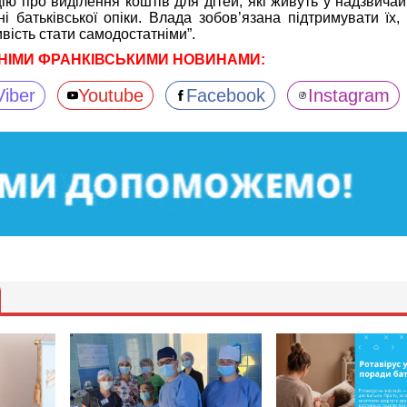
ію про виділення коштів для дітей, які живуть у надзвича
і батьківської опіки. Влада зобов’язана підтримувати їх,
вість стати самодостатніми”.
НІМИ ФРАНКІВСЬКИМИ НОВИНАМИ:
Viber
Youtube
Facebook
Instagram