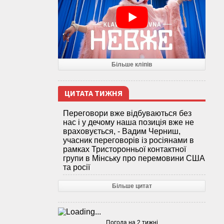
Більше кліпів
ЦИТАТА ТИЖНЯ
Переговори вже відбуваються без
нас і у дечому наша позиція вже не
враховується, - Вадим Черниш,
учасник переговорів із росіянами в
рамках Тристоронньої контактної
групи в Мінську про перемовини США
та росії
Більше цитат
Погода на 2 тижні