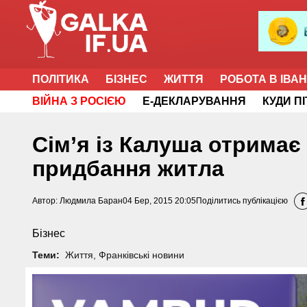
ПОЛІТИКА
БІЗНЕС
ЖИТТЯ
РОБОТА В ІВА
ВІЙНА З РОСІЄЮ
Е-ДЕКЛАРУВАННЯ
КУДИ П
Сім’я із Калуша отримає
придбання житла
Автор:
Людмила Баран
04 Бер, 2015 20:05
Поділитись публікацією
Бізнес
Теми:
Життя
,
Франківські новини