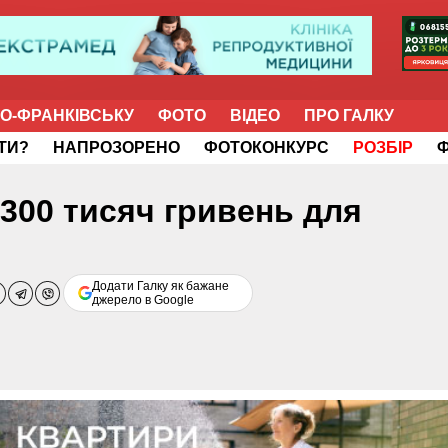
НО-ФРАНКІВСЬКУ
ФОТО
ВІДЕО
ПРО ГАЛКУ
ІТИ?
НАПРОЗОРЕНО
ФОТОКОНКУРС
РОЗБІР
 300 тисяч гривень для
Додати Галку як бажане
джерело в Google