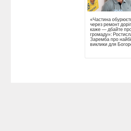
«Частина обурюєт
через ремонт доріг
каже — дбайте пр
громаду»: Ростисл
Заремба про найб
виклики для Бого