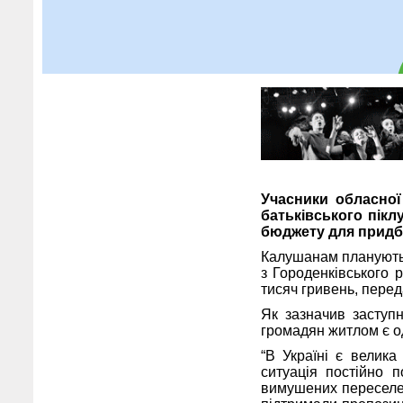
Учасники обласної
батьківського пік
бюджету для придба
Калушанам планують 
з Городенківського 
тисяч гривень, пере
Як зазначив заступн
громадян житлом є о
“В Україні є велика
ситуація постійно п
вимушених переселен