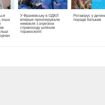
ься
У Франківську в ОДКЛ
Ротавірус у дитин
, інша
вперше прооперували
поради батькам
о
немовля з атрезією
ав
стравоходу шляхом
ільші
торакоскопії
родчан