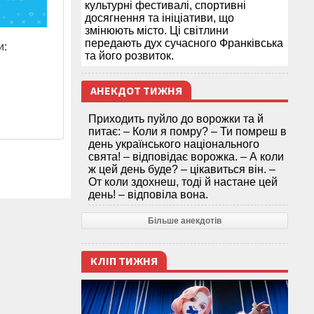
культурні фестивалі, спортивні
досягнення та ініціативи, що
змінюють місто. Ці світлини
передають дух сучасного Франківська
и:
та його розвиток.
АНЕКДОТ ТИЖНЯ
Приходить пуйло до ворожки та й
питає: – Коли я помру? – Ти помреш в
день українського національного
свята! – відповідає ворожка. – А коли
ж цей день буде? – цікавиться він. –
От коли здохнеш, тоді й настане цей
день! – відповіла вона.
Більше анекдотів
КЛІП ТИЖНЯ