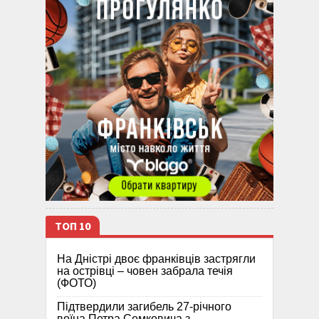
ТОП 10
На Дністрі двоє франківців застрягли
на острівці – човен забрала течія
(ФОТО)
Підтвердили загибель 27-річного
воїна Петра Семковича з