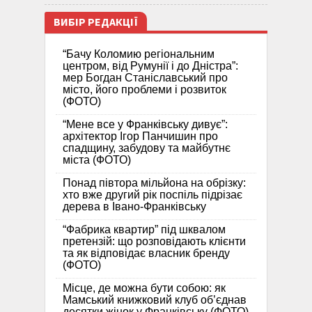
ВИБІР РЕДАКЦІЇ
“Бачу Коломию регіональним
центром, від Румунії і до Дністра”:
мер Богдан Станіславський про
місто, його проблеми і розвиток
(ФОТО)
“Мене все у Франківську дивує”:
архітектор Ігор Панчишин про
спадщину, забудову та майбутнє
міста (ФОТО)
Понад півтора мільйона на обрізку:
хто вже другий рік поспіль підрізає
дерева в Івано-Франківську
“Фабрика квартир” під шквалом
претензій: що розповідають клієнти
та як відповідає власник бренду
(ФОТО)
Місце, де можна бути собою: як
Мамський книжковий клуб об’єднав
десятки жінок у Франківську (ФОТО)