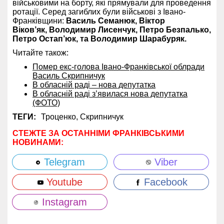
військовими на борту, які прямували для проведення
ротації. Серед загиблих були військові з Івано-
Франківщини:
Василь Семанюк, Віктор
Віков’як, Володимир Лисенчук, Петро Безпалько,
Петро Остап’юк, та Володимир Шарабуряк.
Читайте також:
Помер екс-голова Івано-Франківської облради
Василь Скрипничук
В обласній раді – нова депутатка
В обласній раді з’явилася нова депутатка
(ФОТО)
ТЕГИ:
Троценко,
Скрипничук
СТЕЖТЕ ЗА ОСТАННІМИ ФРАНКІВСЬКИМИ
НОВИНАМИ:
Telegram
Viber
Youtube
Facebook
Instagram