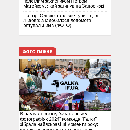
полеглим захисником Петром
Матейком, який загинув на Запоріжжі
На горі Синяк стало зле туристці зі
Львова: знадобилася допомога
рятувальників (ФОТО)
ФОТО ТИЖНЯ
В рамках проєкту “Франківськ у
фотографіях 2024” команда “Галки”
зібрала найяскравіші моменти року:
відкриття нових міських просторів,