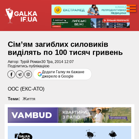
Сім’ям загиблих силовиків
виділять по 100 тисяч гривень
Автор:
Турій Роман
30 Тра, 2014 12:07
Поділитись публікацією
Додати Галку як бажане
джерело в Google
ООС (ЕКС-АТО)
Теми:
Життя