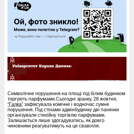
Символічне порушення-на площі під білим будинком
торгують парфумами.
Сьогодні зранку, 28 жовтня,
“Галка”
зафіксувала комічне і водночас сумне
порушення. Під стінами адмінбудинку дві панянки
організували стихійну торгівлю парфумами.
Залишається лише здогадуватись, як довго
чиновники реагуватимуть на це свавілля.