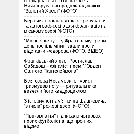
Прикарпатського воїна Олега
Ничипорука нагородили відзнакою
“Золотий Хрест” (ФОТО)
Берінчик провів відкрите тренування
та автограф-сесію для франківців на
міському озері (ФОТО)
"Ми все ще тут": у Франківську третій
день поспіль мітингували проти
відставки Федорова (ФОТО, ВІДЕО)
Франківський хірург Ростислав
Сабадош – фіналіст премії “Орден
Святого Пантелеймона”
Біля озера Несамовите турист
травмував ногу — рятувальники
вивезли його квадроциклом
З історичної памʼятки на Шашкевича
“зникли” рожеві двері (ФОТО)
“Прикарпаття” підписало чотирьох
нових футболістів: що про них
відомо