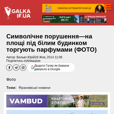
Символічне порушення—на
площі під білим будинком
торгують парфумами (ФОТО)
Автор:
Валько Юрій
28 Жов, 2014 11:06
Поділитись публікацією
Додати Галку як бажане
джерело в Google
Фото
Теми:
Франківські новини