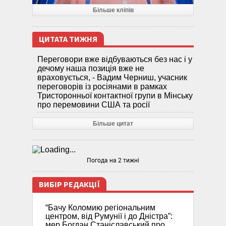
Більше кліпів
ЦИТАТА ТИЖНЯ
Переговори вже відбуваються без нас і у
дечому наша позиція вже не
враховується, - Вадим Черниш, учасник
переговорів із росіянами в рамках
Тристоронньої контактної групи в Мінську
про перемовини США та росії
Більше цитат
Погода на 2 тижні
ВИБІР РЕДАКЦІЇ
“Бачу Коломию регіональним
центром, від Румунії і до Дністра”:
мер Богдан Станіславський про