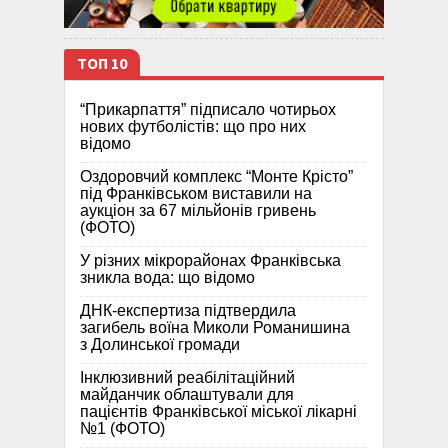
ТОП 10
“Прикарпаття” підписало чотирьох
нових футболістів: що про них
відомо
Оздоровчий комплекс “Монте Крісто”
під Франківськом виставили на
аукціон за 67 мільйонів гривень
(ФОТО)
У різних мікрорайонах Франківська
зникла вода: що відомо
ДНК-експертиза підтвердила
загибель воїна Миколи Романишина
з Долинської громади
Інклюзивний реабілітаційний
майданчик облаштували для
пацієнтів Франківської міської лікарні
№1 (ФОТО)