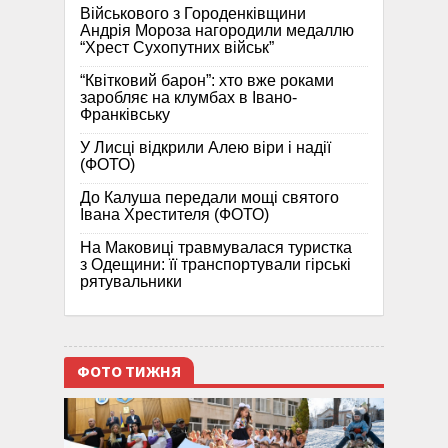
Військового з Городенківщини
Андрія Мороза нагородили медаллю
“Хрест Сухопутних військ”
“Квітковий барон”: хто вже роками
заробляє на клумбах в Івано-
Франківську
У Лисці відкрили Алею віри і надії
(ФОТО)
До Калуша передали мощі святого
Івана Хрестителя (ФОТО)
На Маковиці травмувалася туристка
з Одещини: її транспортували гірські
рятувальники
ФОТО ТИЖНЯ