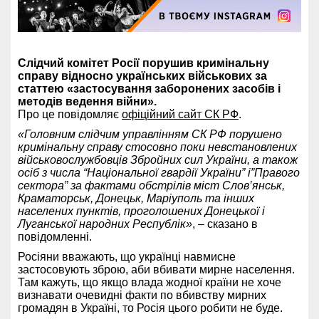
Слідчий комітет Росії порушив кримінальну
справу відносно українських військових за
статтею «застосування заборонених засобів і
методів ведення війни».
Про це повідомляє
офіційний сайт СК РФ
.
«Головним слідчим управлінням СК РФ порушено
кримінальну справу стосовно поки невстановлених
військовослужбовців Збройних сил України, а також
осіб з числа “Національної гвардії України” і”Правого
сектора” за фактами обстрілів міст Слов’янськ,
Краматорськ, Донецьк, Маріуполь та інших
населених пунктів, проголошених Донецької і
Луганської народних Республік»
, – сказано в
повідомленні.
Росіяни вважають, що українці навмисне
застосовують зброю, аби вбивати мирне населення.
Там кажуть, що якщо влада жодної країни не хоче
визнавати очевидні факти по вбивству мирних
громадян в Україні, то Росія цього робити не буде.