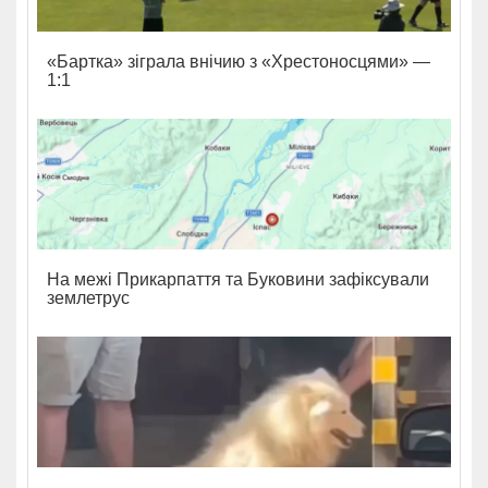
«Бартка» зіграла внічию з «Хрестоносцями» —
1:1
На межі Прикарпаття та Буковини зафіксували
землетрус