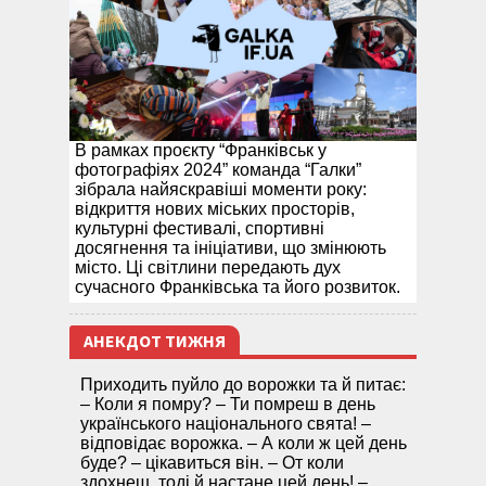
В рамках проєкту “Франківськ у
фотографіях 2024” команда “Галки”
зібрала найяскравіші моменти року:
відкриття нових міських просторів,
культурні фестивалі, спортивні
досягнення та ініціативи, що змінюють
місто. Ці світлини передають дух
сучасного Франківська та його розвиток.
АНЕКДОТ ТИЖНЯ
Приходить пуйло до ворожки та й питає:
– Коли я помру? – Ти помреш в день
українського національного свята! –
відповідає ворожка. – А коли ж цей день
буде? – цікавиться він. – От коли
здохнеш, тоді й настане цей день! –