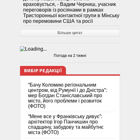
враховується, - Вадим Черниш, учасник
переговорів із росіянами в рамках
Тристоронньої контактної групи в Мінську
про перемовини США та росії
Більше цитат
Погода на 2 тижні
ВИБІР РЕДАКЦІЇ
“Бачу Коломию регіональним
центром, від Румунії і до Дністра”:
мер Богдан Станіславський про
місто, його проблеми і розвиток
(ФОТО)
“Мене все у Франківську дивує”:
архітектор Ігор Панчишин про
спадщину, забудову та майбутнє
міста (ФОТО)