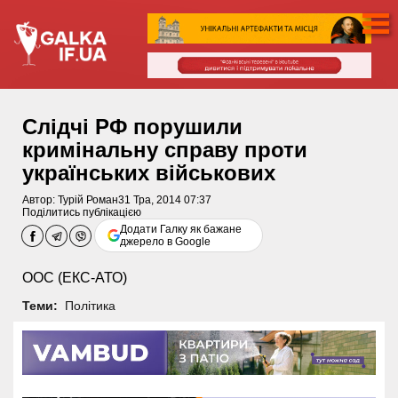
Слідчі РФ порушили
кримінальну справу проти
українських військових
Автор:
Турій Роман
31 Тра, 2014 07:37
Поділитись публікацією
Додати Галку як бажане
джерело в Google
ООС (ЕКС-АТО)
Теми:
Політика