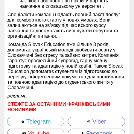
частково або повністю покрити вартість
навчання в словацькому університеті.
Спеціалісти компанії надають повний пакет послуг
для комфортного старту у нових умовах. Вони
залишаються на зв’язку під час всього курсу
навчання та допомагають вирішувати побутові та
організаційні питання.
Команда Slovak Education вже більше 8 років
допомагає українській молоді здобувати освіту у
Словаччині без стресу та зайвих витрат. Компанія
гарантує професійний супровід, гарну мовну
підготовку та адаптацію у новій країні. Також Slovak
Education допомагає студентам із підготовкою до
переїзду, оформленням документів для проживання
та повною адаптацією до студентського життя у
Словаччині.
реклама
СТЕЖТЕ ЗА ОСТАННІМИ ФРАНКІВСЬКИМИ
НОВИНАМИ:
Telegram
Viber
Youtube
Facebook