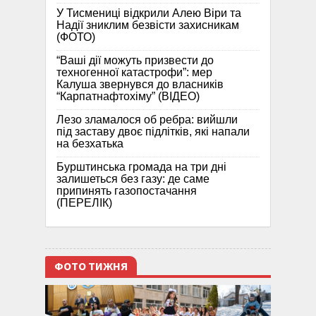
У Тисмениці відкрили Алею Віри та
Надії зниклим безвісти захисникам
(ФОТО)
“Ваші дії можуть призвести до
техногенної катастрофи”: мер
Калуша звернувся до власників
“Карпатнафтохіму” (ВІДЕО)
Лезо зламалося об ребра: вийшли
під заставу двоє підлітків, які напали
на безхатька
Бурштинська громада на три дні
залишеться без газу: де саме
припинять газопостачання
(ПЕРЕЛІК)
ФОТО ТИЖНЯ