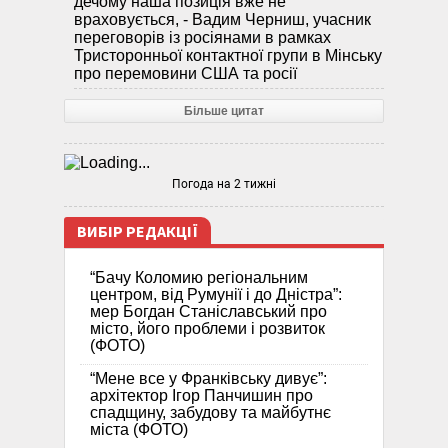
дечому наша позиція вже не
враховується, - Вадим Черниш, учасник
переговорів із росіянами в рамках
Тристоронньої контактної групи в Мінську
про перемовини США та росії
Більше цитат
Погода на 2 тижні
ВИБІР РЕДАКЦІЇ
“Бачу Коломию регіональним
центром, від Румунії і до Дністра”:
мер Богдан Станіславський про
місто, його проблеми і розвиток
(ФОТО)
“Мене все у Франківську дивує”:
архітектор Ігор Панчишин про
спадщину, забудову та майбутнє
міста (ФОТО)