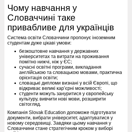
Чому навчання у
Словаччині таке
привабливе для українців
Система освіти Словаччини пропонує іноземним
студентам дуже цікаві умови:
безкоштовне навчання у державних
університетах та витрати на проживання
помітно нижчі, ніж у ЄС;
сучасні освітні програми, викладання
англійською та словацькою мовами, практична
орієнтація освіти;
словацькі дипломи визнані у всій Європі, що
відкриває великі кар’єрні можливості;
студенти можуть зануритися у європейську
культуру, вивчити нові мови, розширити
світогляд.
Компанія Slovak Education допоможе підготувати
документи, вибрати університет, адаптуватися у
новому середовищі. Завдяки цьому навчання у
Словаччини стане стратегічним кроком у виборі