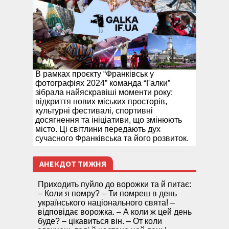
В рамках проєкту “Франківськ у
фотографіях 2024” команда “Галки”
зібрала найяскравіші моменти року:
відкриття нових міських просторів,
культурні фестивалі, спортивні
досягнення та ініціативи, що змінюють
місто. Ці світлини передають дух
сучасного Франківська та його розвиток.
АНЕКДОТ ТИЖНЯ
Приходить пуйло до ворожки та й питає:
– Коли я помру? – Ти помреш в день
українського національного свята! –
відповідає ворожка. – А коли ж цей день
буде? – цікавиться він. – От коли