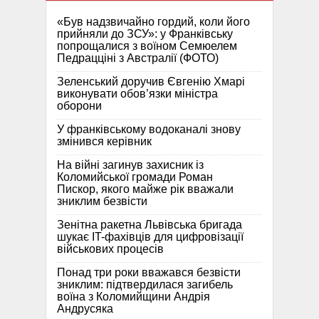
«Був надзвичайно гордий, коли його
прийняли до ЗСУ»: у Франківську
попрощалися з воїном Семюелем
Педрацціні з Австралії (ФОТО)
Зеленський доручив Євгенію Хмарі
виконувати обов’язки міністра
оборони
У франківському водоканалі знову
змінився керівник
На війні загинув захисник із
Коломийської громади Роман
Пискор, якого майже рік вважали
зниклим безвісти
Зенітна ракетна Львівська бригада
шукає IT-фахівців для цифровізації
військових процесів
Понад три роки вважався безвісти
зниклим: підтвердилася загибель
воїна з Коломийщини Андрія
Андрусяка