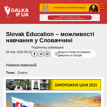
Slovak Education – можливості
навчання у Словаччині
Поділитись публікацією
04 Чер, 2026 00:15
Додати Галку як бажане
джерело в Google
Новини компаній
Теми:
Освіта