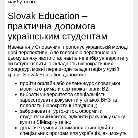
майбутнього.
Slovak Education –
практична допомога
українським студентам
Навчання у Словаччині пропонує українській молоді
нові перспективи. Але головною перепоною на
цьому шляху часто стає навіть не вибір університету
чи вступні іспити, а складність бюрократичних
процедур, мовні перешкоди та адаптація у чужій
країні. Slovak Education допоможе:
пройти офлайн або онлайн-курс словацької
мови та отримати сертифікат рівня В2;
вибрати університет та спеціальність,
зареєструвати документи у кількох ВНЗ та
подолати бюрократичні труднощі;
забронювати гуртожиток, оформити
студентський квиток, відкрити рахунок у банку,
купити SIMкарту та ін.;
дізнатися умови отримання стипендій та
спеціальних програм для українців, які можуть