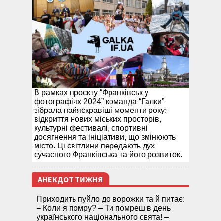
В рамках проєкту “Франківськ у
фотографіях 2024” команда “Галки”
зібрала найяскравіші моменти року:
відкриття нових міських просторів,
культурні фестивалі, спортивні
досягнення та ініціативи, що змінюють
місто. Ці світлини передають дух
сучасного Франківська та його розвиток.
АНЕКДОТ ТИЖНЯ
Приходить пуйло до ворожки та й питає:
– Коли я помру? – Ти помреш в день
українського національного свята! –