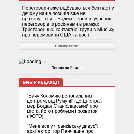
Переговори вже відбуваються без нас і у
дечому наша позиція вже не
враховується, - Вадим Черниш, учасник
переговорів із росіянами в рамках
Тристоронньої контактної групи в Мінську
про перемовини США та росії
Більше цитат
Погода на 2 тижні
ВИБІР РЕДАКЦІЇ
“Бачу Коломию регіональним
центром, від Румунії і до Дністра”:
мер Богдан Станіславський про
місто, його проблеми і розвиток
(ФОТО)
“Мене все у Франківську дивує”:
архітектор Ігор Панчишин про