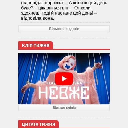
відповідає ворожка. – А коли ж цей день
буде? – цікавиться він. – От коли
здохнеш, тоді й настане цей день! –
відповіла вона.
Більше анекдотів
КЛІП ТИЖНЯ
Більше кліпів
ЦИТАТА ТИЖНЯ