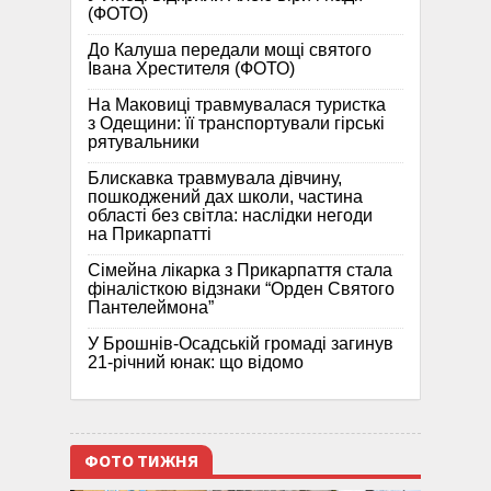
(ФОТО)
До Калуша передали мощі святого
Івана Хрестителя (ФОТО)
На Маковиці травмувалася туристка
з Одещини: її транспортували гірські
рятувальники
Блискавка травмувала дівчину,
пошкоджений дах школи, частина
області без світла: наслідки негоди
на Прикарпатті
Сімейна лікарка з Прикарпаття стала
фіналісткою відзнаки “Орден Святого
Пантелеймона”
У Брошнів-Осадській громаді загинув
21-річний юнак: що відомо
ФОТО ТИЖНЯ