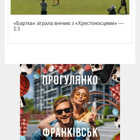
«Бартка» зіграла внічию з «Хрестоносцями» —
1:1