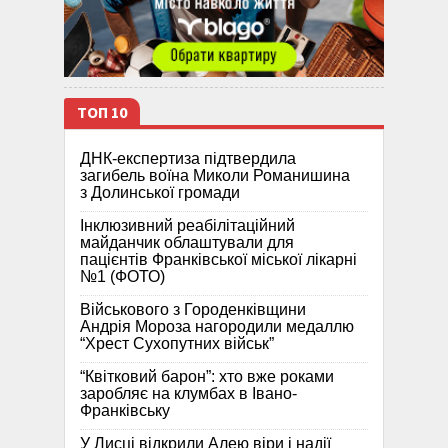
ТОП 10
ДНК-експертиза підтвердила
загибель воїна Миколи Романишина
з Долинської громади
Інклюзивний реабілітаційний
майданчик облаштували для
пацієнтів Франківської міської лікарні
№1 (ФОТО)
Військового з Городенківщини
Андрія Мороза нагородили медаллю
“Хрест Сухопутних військ”
“Квітковий барон”: хто вже роками
заробляє на клумбах в Івано-
Франківську
У Лисці відкрили Алею віри і надії