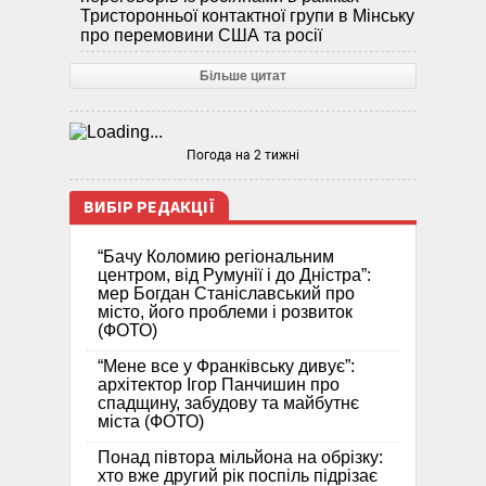
Тристоронньої контактної групи в Мінську
про перемовини США та росії
Більше цитат
Погода на 2 тижні
ВИБІР РЕДАКЦІЇ
“Бачу Коломию регіональним
центром, від Румунії і до Дністра”:
мер Богдан Станіславський про
місто, його проблеми і розвиток
(ФОТО)
“Мене все у Франківську дивує”:
архітектор Ігор Панчишин про
спадщину, забудову та майбутнє
міста (ФОТО)
Понад півтора мільйона на обрізку:
хто вже другий рік поспіль підрізає