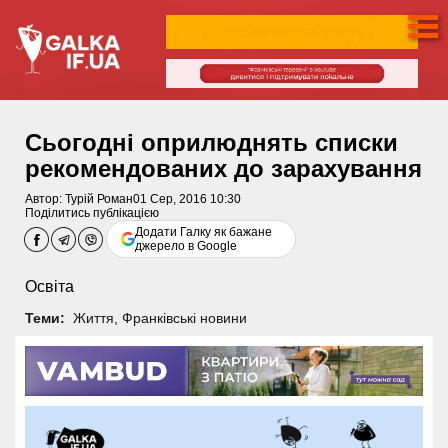
Сьогодні оприлюднять списки
рекомендованих до зарахування
Автор:
Турій Роман
01 Сер, 2016 10:30
Поділитись публікацією
Додати Галку як бажане
джерело в Google
Освіта
Теми:
Життя
,
Франківські новини