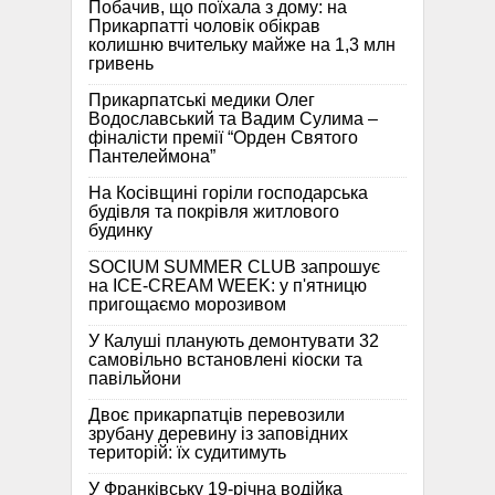
Побачив, що поїхала з дому: на
Прикарпатті чоловік обікрав
колишню вчительку майже на 1,3 млн
гривень
Прикарпатські медики Олег
Водославський та Вадим Сулима –
фіналісти премії “Орден Святого
Пантелеймона”
На Косівщині горіли господарська
будівля та покрівля житлового
будинку
SOCIUM SUMMER CLUB запрошує
на ICE-CREAM WEEK: у п'ятницю
пригощаємо морозивом
У Калуші планують демонтувати 32
самовільно встановлені кіоски та
павільйони
Двоє прикарпатців перевозили
зрубану деревину із заповідних
територій: їх судитимуть
У Франківську 19-річна водійка