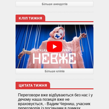
Більше анекдотів
КЛІП ТИЖНЯ
Більше кліпів
ЦИТАТА ТИЖНЯ
Переговори вже відбуваються без нас і у
дечому наша позиція вже не
враховується, - Вадим Черниш, учасник
переговорів із росіянами в рамках