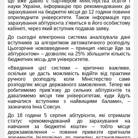
що вже давно є партнером Міністерства освіти і
науки України, інформацію про рекомендованих до
зарахування на бюджетні місця до 12 години повинні
оприлюднити університети. Також інформація про
зарахування абітурієнта з’явиться в його особистому
кабінеті, через який вступник подавав заяву.
До сьогодні електронна система аналізувала дані
вступників за алгоритмом автоматичного розподілу.
Цьогорічне нововведення – принцип «місце йде за
абітурієнтом» – дозволяє на 25% збільшити кількість
бюджетних місць для університетів.
«Введення цієї системи – критично важливе,
оскільки це дасть можливість відійти від практики
ручного розподілу, коли Міністерство саме
розподіляє місця державного замовлення. Тепер ми
робитимемо прив’язку до сильних абітурієнтів та
даватимемо місця тим університетам, куди йдуть
навчатися вступники з найвищими балами», –
зазначила Інна Совсун.
До 18 години 5 серпня абітурієнти, які отримали
статус «рекомендований до зарахування на
навчання за бюджетні кошти» – тобто місце
держзамовлення – повинні привезти оригінали
документів (відповідно до переліку, встановленого