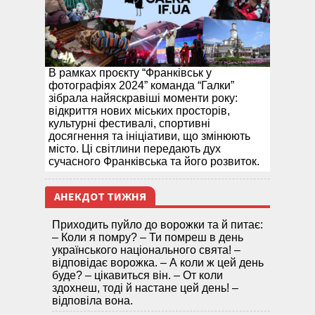
В рамках проєкту “Франківськ у
фотографіях 2024” команда “Галки”
зібрала найяскравіші моменти року:
відкриття нових міських просторів,
культурні фестивалі, спортивні
досягнення та ініціативи, що змінюють
місто. Ці світлини передають дух
сучасного Франківська та його розвиток.
АНЕКДОТ ТИЖНЯ
Приходить пуйло до ворожки та й питає:
– Коли я помру? – Ти помреш в день
українського національного свята! –
відповідає ворожка. – А коли ж цей день
буде? – цікавиться він. – От коли
здохнеш, тоді й настане цей день! –
відповіла вона.