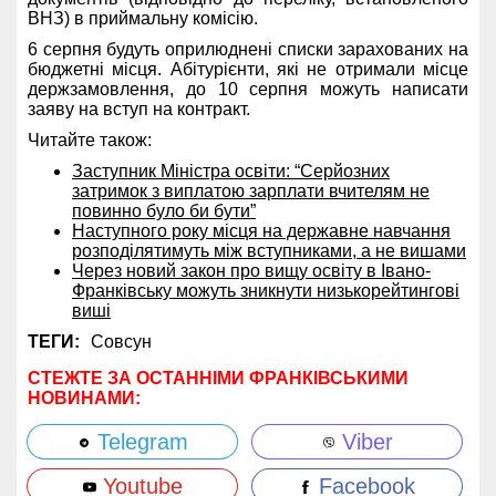
ВНЗ) в приймальну комісію.
6 серпня будуть оприлюднені списки зарахованих на
бюджетні місця. Абітурієнти, які не отримали місце
держзамовлення, до 10 серпня можуть написати
заяву на вступ на контракт.
Читайте також:
Заступник Міністра освіти: “Серйозних
затримок з виплатою зарплати вчителям не
повинно було би бути”
Наступного року місця на державне навчання
розподілятимуть між вступниками, а не вишами
Через новий закон про вищу освіту в Івано-
Франківську можуть зникнути низькорейтингові
виші
ТЕГИ:
Совсун
СТЕЖТЕ ЗА ОСТАННІМИ ФРАНКІВСЬКИМИ
НОВИНАМИ:
Telegram
Viber
Youtube
Facebook