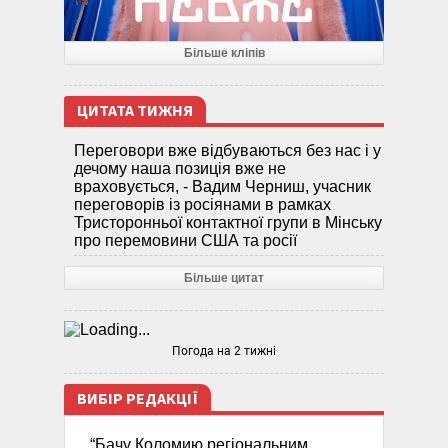
Більше кліпів
ЦИТАТА ТИЖНЯ
Переговори вже відбуваються без нас і у
дечому наша позиція вже не
враховується, - Вадим Черниш, учасник
переговорів із росіянами в рамках
Тристоронньої контактної групи в Мінську
про перемовини США та росії
Більше цитат
Погода на 2 тижні
ВИБІР РЕДАКЦІЇ
“Бачу Коломию регіональним