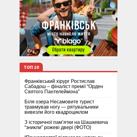
ТОП 10
Франківський хірург Ростислав
Сабадош – фіналіст премії “Орден
Святого Пантелеймона”
Біля озера Несамовите турист
травмував ногу — рятувальники
вивезли його квадроциклом
З історичної памʼятки на Шашкевича
“зникли” рожеві двері (ФОТО)