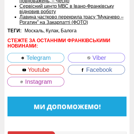
повноважень, – Чесно
Сервісний центр МВС в Івано-Франківську
відновив роботу
Лавина частково перекрила трасу “Мукачево –
Рогатин” на Закарпатті (ФОТО)
ТЕГИ:
Москаль,
Кулак,
Балога
СТЕЖТЕ ЗА ОСТАННІМИ ФРАНКІВСЬКИМИ
НОВИНАМИ:
Telegram
Viber
Youtube
Facebook
Instagram