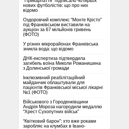
“Прикарпаття” підписало чотирьох
нових футболістів: що про них
відомо
Оздоровчий комплекс “Монте Крісто”
під Франківськом виставили на
аукціон за 67 мільйонів гривень
(ФОТО)
У різних мікрорайонах Франківська
зникла вода: що відомо
ДНК-експертиза підтвердила
загибель воїна Миколи Романишина
з Долинської громади
Інклюзивний реабілітаційний
майданчик облаштували для
пацієнтів Франківської міської лікарні
№1 (ФОТО)
Військового з Городенківщини
Андрія Мороза нагородили медаллю
“Хрест Сухопутних військ”
“Квітковий барон”: хто вже роками
заробляє на клумбах в Івано-