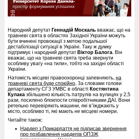
Народний депутат
Геннадій Москаль
вважає, що на
травневі свята в областях Західної України можуть
бути вчинені провокації з метою подальшої
дестабілізації ситуації в Україні. Таку ж думку
підтримує і народний депутат
Віктор Балога
. Він
вважає, що на травневі свята треба звернути
особливу увагу «на тили», тобто на західні області
України.
Натомість місцеві правоохоронці запевняють,
на
травневі свята буде спокійно
. За словами голови
департаменту СГЗ УМВС в області
Костянтина
Кулака
збільшено кількість патрулів на вулицях у 2,5
рази, посилено блокпости співробітниками ДАІ. Вони
ретельно перевіряють машини, які в’їжджають у
місто, особливо ті, які мають не місцеві номери.
Читайте також:
Нардеп з Прикарпаття не підписав звернення
про позбавлення нардепів ОПЗЖ