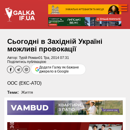
Сьогодні в Західній Україні
можливі провокації
Автор:
Турій Роман
01 Тра, 2014 07:31
Поділитись публікацією
Додати Галку як бажане
джерело в Google
ООС (ЕКС-АТО)
Теми:
Життя