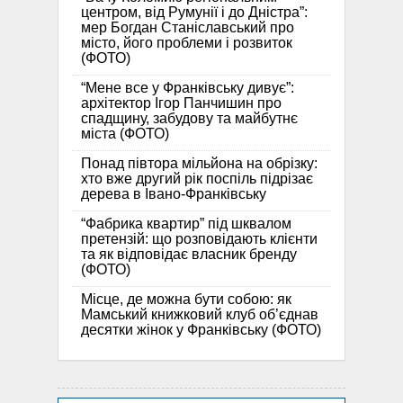
центром, від Румунії і до Дністра”:
мер Богдан Станіславський про
місто, його проблеми і розвиток
(ФОТО)
“Мене все у Франківську дивує”:
архітектор Ігор Панчишин про
спадщину, забудову та майбутнє
міста (ФОТО)
Понад півтора мільйона на обрізку:
хто вже другий рік поспіль підрізає
дерева в Івано-Франківську
“Фабрика квартир” під шквалом
претензій: що розповідають клієнти
та як відповідає власник бренду
(ФОТО)
Місце, де можна бути собою: як
Мамський книжковий клуб об’єднав
десятки жінок у Франківську (ФОТО)