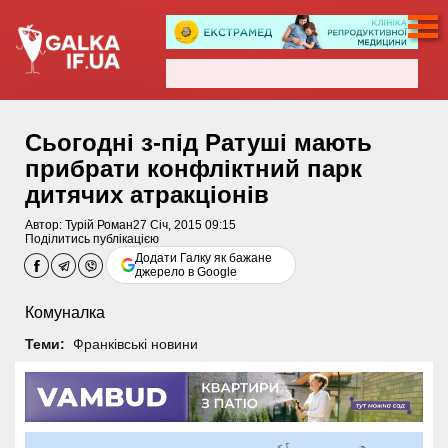
Сьогодні з-під Ратуші мають
прибрати конфліктний парк
дитячих атракціонів
Автор:
Турій Роман
27 Січ, 2015 09:15
Поділитись публікацією
Додати Галку як бажане
джерело в Google
Комуналка
Теми:
Франківські новини