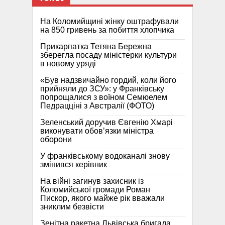
На Коломийщині жінку оштрафували
на 850 гривень за побиття хлопчика
Прикарпатка Тетяна Бережна
зберегла посаду міністерки культури
в новому уряді
«Був надзвичайно гордий, коли його
прийняли до ЗСУ»: у Франківську
попрощалися з воїном Семюелем
Педрацціні з Австралії (ФОТО)
Зеленський доручив Євгенію Хмарі
виконувати обов’язки міністра
оборони
У франківському водоканалі знову
змінився керівник
На війні загинув захисник із
Коломийської громади Роман
Пискор, якого майже рік вважали
зниклим безвісти
Зенітна ракетна Львівська бригада