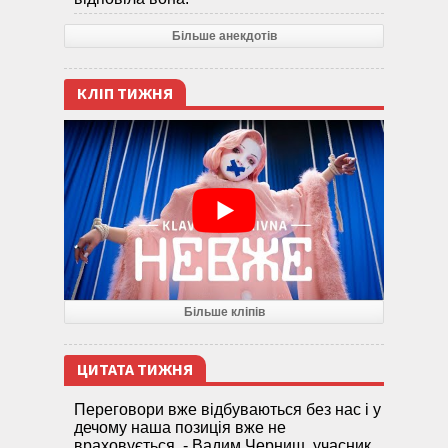
Більше анекдотів
КЛІП ТИЖНЯ
Більше кліпів
ЦИТАТА ТИЖНЯ
Переговори вже відбуваються без нас і у
дечому наша позиція вже не
враховується, - Вадим Черниш, учасник