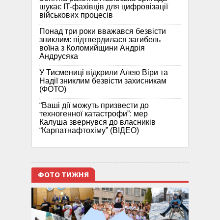
шукає IT-фахівців для цифровізації
військових процесів
Понад три роки вважався безвісти
зниклим: підтвердилася загибель
воїна з Коломийщини Андрія
Андрусяка
У Тисмениці відкрили Алею Віри та
Надії зниклим безвісти захисникам
(ФОТО)
“Ваші дії можуть призвести до
техногенної катастрофи”: мер
Калуша звернувся до власників
“Карпатнафтохіму” (ВІДЕО)
ФОТО ТИЖНЯ