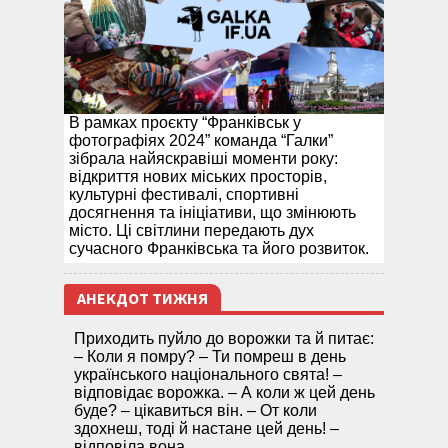
В рамках проєкту “Франківськ у
фотографіях 2024” команда “Галки”
зібрала найяскравіші моменти року:
відкриття нових міських просторів,
культурні фестивалі, спортивні
досягнення та ініціативи, що змінюють
місто. Ці світлини передають дух
сучасного Франківська та його розвиток.
АНЕКДОТ ТИЖНЯ
Приходить пуйло до ворожки та й питає:
– Коли я помру? – Ти помреш в день
українського національного свята! –
відповідає ворожка. – А коли ж цей день
буде? – цікавиться він. – От коли
здохнеш, тоді й настане цей день! –
відповіла вона.