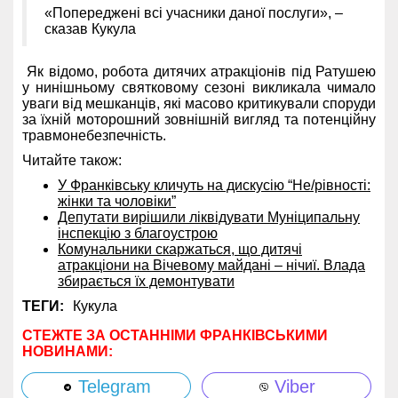
«Попереджені всі учасники даної послуги», –
сказав Кукула
Як відомо, робота дитячих атракціонів під Ратушею
у нинішньому святковому сезоні викликала чимало
уваги від мешканців, які масово критикували споруди
за їхній моторошний зовнішній вигляд та потенційну
травмонебезпечність.
Читайте також:
У Франківську кличуть на дискусію “Не/рівності:
жінки та чоловіки”
Депутати вирішили ліквідувати Муніципальну
інспекцію з благоустрою
Комунальники скаржаться, що дитячі
атракціони на Вічевому майдані – нічиї. Влада
збирається їх демонтувати
ТЕГИ:
Кукула
СТЕЖТЕ ЗА ОСТАННІМИ ФРАНКІВСЬКИМИ
НОВИНАМИ:
Telegram
Viber