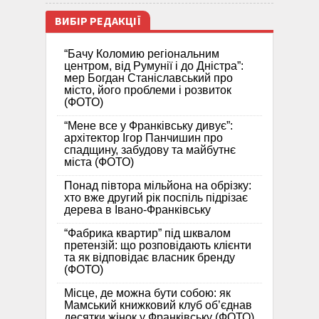
ВИБІР РЕДАКЦІЇ
“Бачу Коломию регіональним
центром, від Румунії і до Дністра”:
мер Богдан Станіславський про
місто, його проблеми і розвиток
(ФОТО)
“Мене все у Франківську дивує”:
архітектор Ігор Панчишин про
спадщину, забудову та майбутнє
міста (ФОТО)
Понад півтора мільйона на обрізку:
хто вже другий рік поспіль підрізає
дерева в Івано-Франківську
“Фабрика квартир” під шквалом
претензій: що розповідають клієнти
та як відповідає власник бренду
(ФОТО)
Місце, де можна бути собою: як
Мамський книжковий клуб об’єднав
десятки жінок у Франківську (ФОТО)