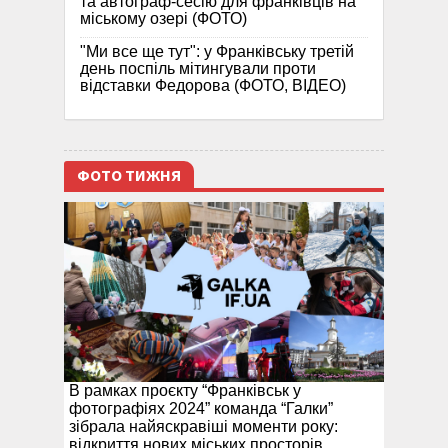
та автограф-сесію для франківців на
міському озері (ФОТО)
"Ми все ще тут": у Франківську третій
день поспіль мітингували проти
відставки Федорова (ФОТО, ВІДЕО)
ФОТО ТИЖНЯ
В рамках проєкту “Франківськ у
фотографіях 2024” команда “Галки”
зібрала найяскравіші моменти року:
відкриття нових міських просторів,