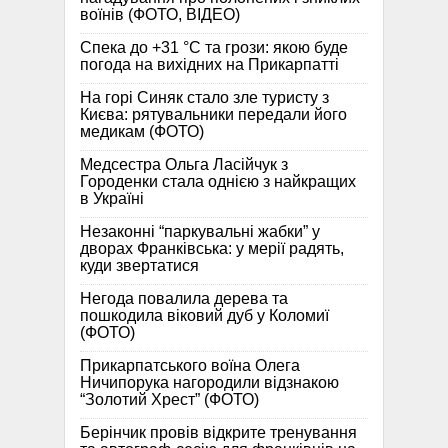
воїнів (ФОТО, ВІДЕО)
Спека до +31 °C та грози: якою буде
погода на вихідних на Прикарпатті
На горі Синяк стало зле туристу з
Києва: рятувальники передали його
медикам (ФОТО)
Медсестра Ольга Ласійчук з
Городенки стала однією з найкращих
в Україні
Незаконні “паркувальні жабки” у
дворах Франківська: у мерії радять,
куди звертатися
Негода повалила дерева та
пошкодила віковий дуб у Коломиї
(ФОТО)
Прикарпатського воїна Олега
Ничипорука нагородили відзнакою
“Золотий Хрест” (ФОТО)
Берінчик провів відкрите тренування