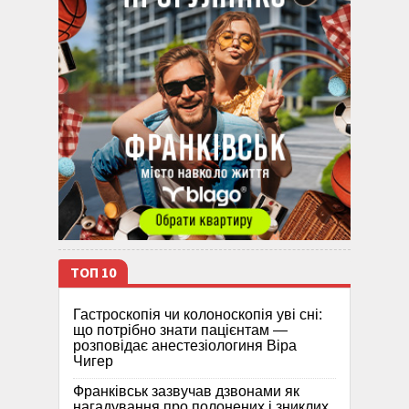
ТОП 10
Гастроскопія чи колоноскопія уві сні:
що потрібно знати пацієнтам —
розповідає анестезіологиня Віра
Чигер
Франківськ зазвучав дзвонами як
нагадування про полонених і зниклих