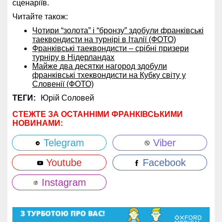
сценаріїв.
Читайте також:
Чотири “золота” і “бронзу” здобули франківські
таеквондисти на турнірі в Італії (ФОТО)
Франківські таеквондисти – срібні призери
турніру в Нідерландах
Майже два десятки нагород здобули
франківські тхеквондисти на Кубку світу у
Словенії (ФОТО)
ТЕГИ:
Юрій Соловей
СТЕЖТЕ ЗА ОСТАННІМИ ФРАНКІВСЬКИМИ
НОВИНАМИ:
Telegram
Viber
Youtube
Facebook
Instagram