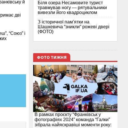
ранківську й
Біля озера Несамовите турист
травмував ногу — рятувальники
вивезли його квадроциклом
тримає дві
З історичної памʼятки на
Шашкевича “зникли” рожеві двері
(ФОТО)
ш”, “Союз” і
ких
ФОТО ТИЖНЯ
В рамках проєкту “Франківськ у
фотографіях 2024” команда “Галки”
зібрала найяскравіші моменти року: