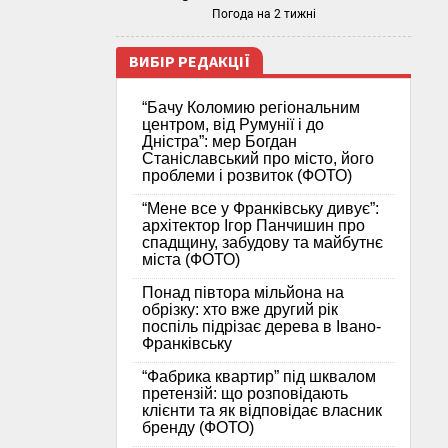
Погода на 2 тижні
ВИБІР РЕДАКЦІЇ
“Бачу Коломию регіональним
центром, від Румунії і до
Дністра”: мер Богдан
Станіславський про місто, його
проблеми і розвиток (ФОТО)
“Мене все у Франківську дивує”:
архітектор Ігор Панчишин про
спадщину, забудову та майбутнє
міста (ФОТО)
Понад півтора мільйона на
обрізку: хто вже другий рік
поспіль підрізає дерева в Івано-
Франківську
“Фабрика квартир” під шквалом
претензій: що розповідають
клієнти та як відповідає власник
бренду (ФОТО)