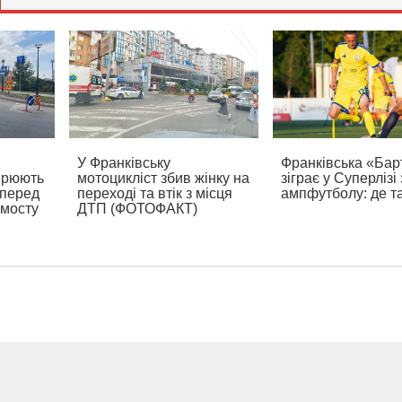
У Франківську
Франківська «Бар
ирюють
мотоцикліст збив жінку на
зіграє у Суперлізі 
 перед
переході та втік з місця
ампфутболу: де т
 мосту
ДТП (ФОТОФАКТ)