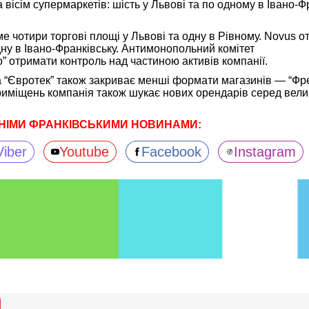
вісім супермаркетів: шість у Львові та по одному в Івано-Ф
е чотири торгові площі у Львові та одну в Рівному. Novus о
одну в Івано-Франківську. Антимонопольний комітет
” отримати контроль над частиною активів компанії.
а “Євротек” також закриває менші формати магазинів — “Фре
приміщень компанія також шукає нових орендарів серед вели
НІМИ ФРАНКІВСЬКИМИ НОВИНАМИ:
Viber
Youtube
Facebook
Instagram