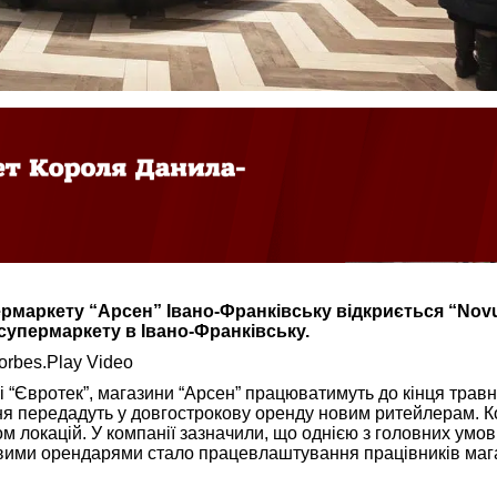
ермаркету “Арсен” Івано-Франківську відкриється “Novu
супермаркету в Івано-Франківську.
orbes.Play Video
і “Євротек”, магазини “Арсен” працюватимуть до кінця травн
ня передадуть у довгострокову оренду новим ритейлерам. К
 локацій. У компанії зазначили, що однією з головних умов
вими орендарями стало працевлаштування працівників маг