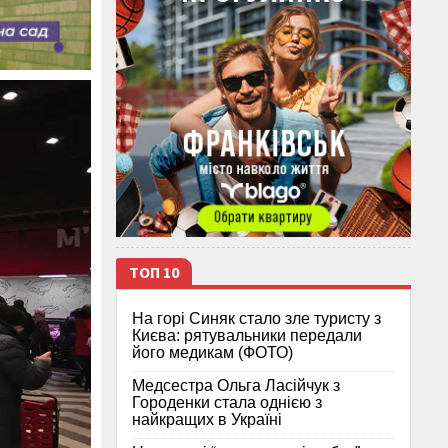
ТОП 10
На горі Синяк стало зле туристу з
Києва: рятувальники передали
його медикам (ФОТО)
Медсестра Ольга Ласійчук з
Городенки стала однією з
найкращих в Україні