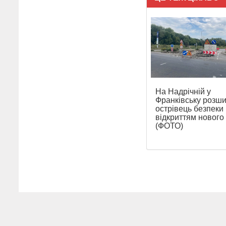
На Надрічній у
Франківську розш
острівець безпеки
відкриттям нового
(ФОТО)