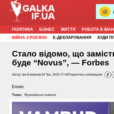
ПОЛІТИКА
БІЗНЕС
ЖИТТЯ
РОБОТА В ІВА
ВІЙНА З РОСІЄЮ
Е-ДЕКЛАРУВАННЯ
КУДИ П
Стало відомо, що заміст
буде “Novus”, — Forbes
Автор:
Іра Блаженко
19 Тра, 2026 17:40
Поділитись публікацією
Бізнес
Теми:
Франківські новини