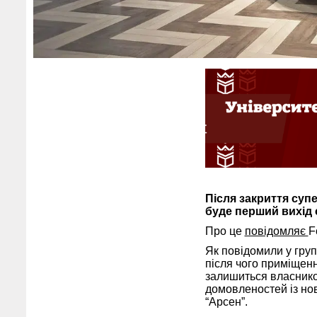
Після закриття суп
буде перший вихід 
Про це
повідомляє
F
Як повідомили у груп
після чого приміщен
залишиться власником
домовленостей із но
“Арсен”.