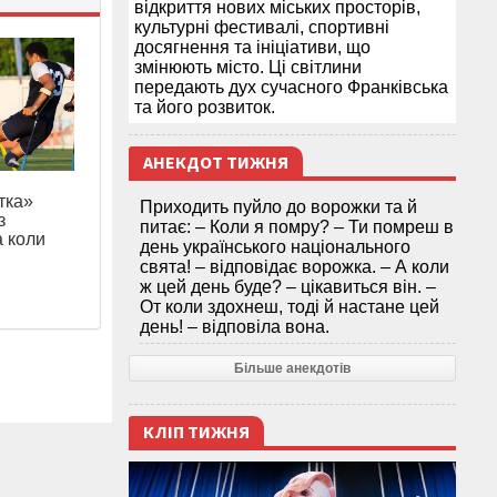
відкриття нових міських просторів,
культурні фестивалі, спортивні
досягнення та ініціативи, що
змінюють місто. Ці світлини
передають дух сучасного Франківська
та його розвиток.
АНЕКДОТ ТИЖНЯ
тка»
Приходить пуйло до ворожки та й
з
питає: – Коли я помру? – Ти помреш в
а коли
день українського національного
свята! – відповідає ворожка. – А коли
ж цей день буде? – цікавиться він. –
От коли здохнеш, тоді й настане цей
день! – відповіла вона.
Більше анекдотів
КЛІП ТИЖНЯ