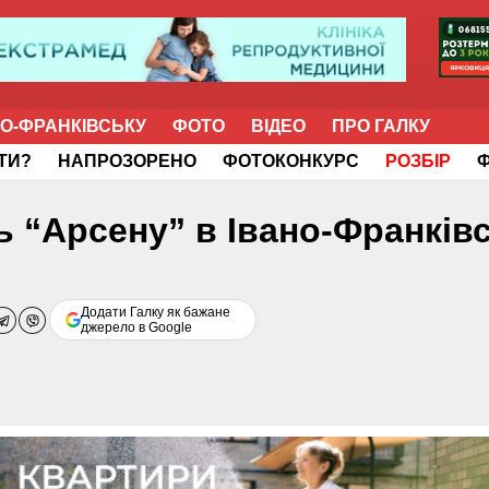
НО-ФРАНКІВСЬКУ
ФОТО
ВІДЕО
ПРО ГАЛКУ
ІТИ?
НАПРОЗОРЕНО
ФОТОКОНКУРС
РОЗБІР
ь “Арсену” в Івано-Франків
Додати Галку як бажане
джерело в Google