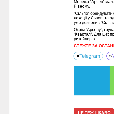
Мережа “Арсен” мала 
Рівному.
“Сільпо” орендуватим
локації у Львові та 
уже дозволив “Сільпо
Окрім “Арсену”, груп
“Квартал”. Для цих 
ритейлерів.
СТЕЖТЕ ЗА ОСТАН
Telegram
ЦЕ ТЕЖ ЦІКАВО