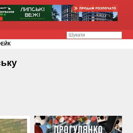
ФЕЙК
ську