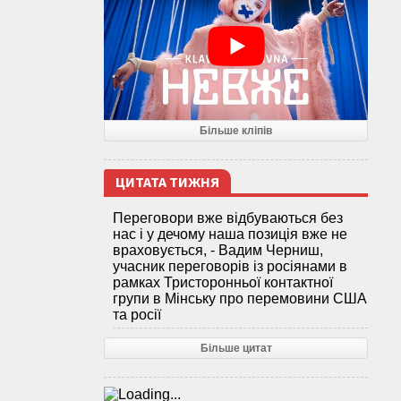
Більше кліпів
ЦИТАТА ТИЖНЯ
Переговори вже відбуваються без
нас і у дечому наша позиція вже не
враховується, - Вадим Черниш,
учасник переговорів із росіянами в
рамках Тристоронньої контактної
групи в Мінську про перемовини США
та росії
Більше цитат