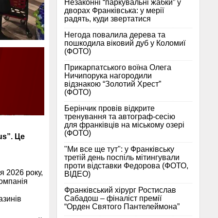
Незаконні “паркувальні жабки” у
дворах Франківська: у мерії
радять, куди звертатися
Негода повалила дерева та
пошкодила віковий дуб у Коломиї
(ФОТО)
Прикарпатського воїна Олега
Ничипорука нагородили
відзнакою “Золотий Хрест”
(ФОТО)
Берінчик провів відкрите
тренування та автограф-сесію
для франківців на міському озері
(ФОТО)
s”. Це
"Ми все ще тут": у Франківську
третій день поспіль мітингували
проти відставки Федорова (ФОТО,
я 2026 року,
ВІДЕО)
омпанія
Франківський хірург Ростислав
Сабадош – фіналіст премії
азинів
“Орден Святого Пантелеймона”