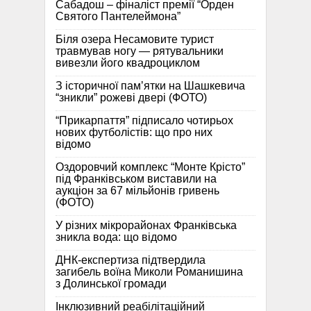
Сабадош – фіналіст премії “Орден
Святого Пантелеймона”
Біля озера Несамовите турист
травмував ногу — рятувальники
вивезли його квадроциклом
З історичної памʼятки на Шашкевича
“зникли” рожеві двері (ФОТО)
“Прикарпаття” підписало чотирьох
нових футболістів: що про них
відомо
Оздоровчий комплекс “Монте Крісто”
під Франківськом виставили на
аукціон за 67 мільйонів гривень
(ФОТО)
У різних мікрорайонах Франківська
зникла вода: що відомо
ДНК-експертиза підтвердила
загибель воїна Миколи Романишина
з Долинської громади
Інклюзивний реабілітаційний