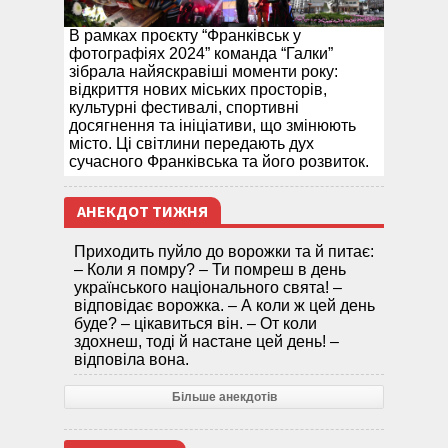
В рамках проєкту “Франківськ у
фотографіях 2024” команда “Галки”
зібрала найяскравіші моменти року:
відкриття нових міських просторів,
культурні фестивалі, спортивні
досягнення та ініціативи, що змінюють
місто. Ці світлини передають дух
сучасного Франківська та його розвиток.
АНЕКДОТ ТИЖНЯ
Приходить пуйло до ворожки та й питає:
– Коли я помру? – Ти помреш в день
українського національного свята! –
відповідає ворожка. – А коли ж цей день
буде? – цікавиться він. – От коли
здохнеш, тоді й настане цей день! –
відповіла вона.
Більше анекдотів