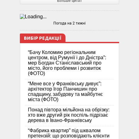
Більше цитат
Погода на 2 тижні
ВИБІР РЕДАКЦІЇ
“Бачу Коломию регіональним
центром, від Румунії і до Дністра”:
мер Богдан Станіславський про
місто, його проблеми і розвиток
(ФОТО)
“Мене все у Франківську дивує”:
архітектор Ігор Панчишин про
спадщину, забудову та майбутнє
міста (ФОТО)
Понад півтора мільйона на обрізку:
хто вже другий рік поспіль підрізає
дерева в Івано-Франківську
“Фабрика квартир” під шквалом
претензій: що розповідають клієнти