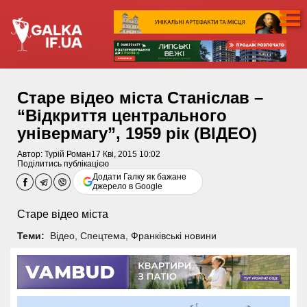
Старе відео міста Станіслав –
“Відкриття центрального
універмагу”, 1959 рік (ВІДЕО)
Автор:
Турій Роман
17 Кві, 2015 10:02
Поділитись публікацією
Додати Галку як бажане
джерело в Google
Старе відео міста
Теми:
Відео
,
Спецтема
,
Франківські новини