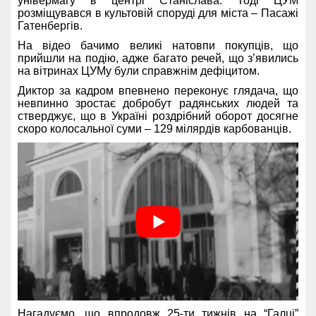
універмагу в центрі Станіслава. Тоді ЦУМ
розміщувався в культовій споруді для міста – Пасажі
Гатенбергів.
На відео бачимо великі натовпи покупців, що
прийшли на подію, адже багато речей, що з’явились
на вітринах ЦУМу були справжнім дефіцитом.
Диктор за кадром впевнено переконує глядача, що
невпинно зростає добробут радянських людей та
стверджує, що в Україні роздрібний оборот досягне
скоро колосальної суми – 129 мілярдів карбованців.
Нагадуємо, що впродовж 25-ти тижнів на “Галці”