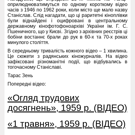
оприлюднюватимуться по одному короткому відео
часів з 1946 по 1962 роки, коли місто ще мало назву
Станіслав. Слід нагадати, що ці раритетні кіноплівки
були віднайдені і оцифровані в центральному
державному кінофотофоноархіві України ім. Г. С.
Пшеничного, що у Києві. Згідно з архівних реєстрів ці
бобіни востаннє брали до рук в 60-х та 70-х роках
минулого століття.
В середньому тривалість кожного відео – 1 хвилина.
Це сюжети з радянських кіножурналів. На відео
зафіксовані різноманітні події, що відбувались в
тогочасному Станіславі.
Тарас Зень
Попередні відео:
«Огляд трудових
досягнень», 1959 р. (ВІДЕО)
«1 травня», 1959 р. (ВІДЕО)