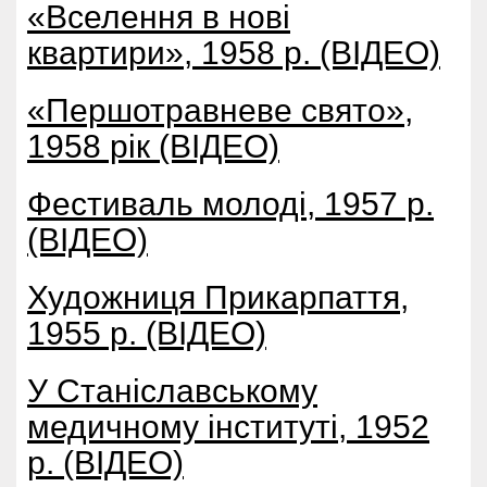
«Вселення в нові
квартири», 1958 р. (ВІДЕО)
«Першотравневе свято»,
1958 рік (ВІДЕО)
Фестиваль молоді, 1957 р.
(ВІДЕО)
Художниця Прикарпаття,
1955 р. (ВІДЕО)
У Станіславському
медичному інституті, 1952
р. (ВІДЕО)