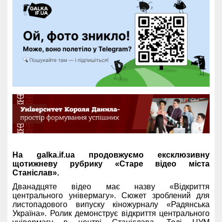
На galka.if.ua продовжуємо ексклюзивну
щотижневу рубрику «Старе відео міста
Станіслав».
Дванадцяте відео має назву «Відкриття
центрального універмагу». Сюжет зроблений для
листопадового випуску кіножурналу «Радянська
Україна». Ролик демонструє відкриття центрального