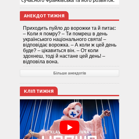
сучасного Франківська та його розвиток.
АНЕКДОТ ТИЖНЯ
Приходить пуйло до ворожки та й питає:
– Коли я помру? – Ти помреш в день
українського національного свята! –
відповідає ворожка. – А коли ж цей день
буде? – цікавиться він. – От коли
здохнеш, тоді й настане цей день! –
відповіла вона.
Більше анекдотів
КЛІП ТИЖНЯ