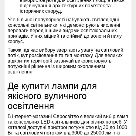
використовують для освітлення площ, а також
підсвічування архітектурних пам’яток та
історичних споруд.
Усе більшої популярності набувають світлодіодні
консольні світильники, які демонструють численні
переваги перед іншими видами освітлювальних
приладів. У них міцний та стійкий до вологи й пилу
корпус.
Також під час вибору звертають увагу на світловий
потік, кут розсіювання та тип монтажу. Для великих
відкритих територій зазвичай використовують
потужніші рішення із широким охопленням
освітлення.
Де купити лампи для
якісного вуличного
освітлення
В інтернет-магазині Євросвітло є великий вибір ламп
та консольних LED-світильників для різних потреб. У
каталозі доступні пристрої потужністю від 30 до 1000
Вт та світловим потоком від 3000 до 25000 лм, які