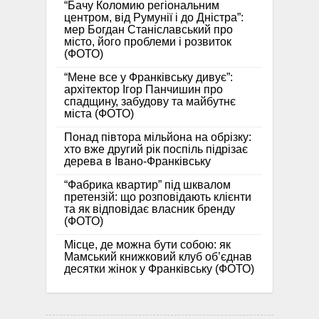
“Бачу Коломию регіональним
центром, від Румунії і до Дністра”:
мер Богдан Станіславський про
місто, його проблеми і розвиток
(ФОТО)
“Мене все у Франківську дивує”:
архітектор Ігор Панчишин про
спадщину, забудову та майбутнє
міста (ФОТО)
Понад півтора мільйона на обрізку:
хто вже другий рік поспіль підрізає
дерева в Івано-Франківську
“Фабрика квартир” під шквалом
претензій: що розповідають клієнти
та як відповідає власник бренду
(ФОТО)
Місце, де можна бути собою: як
Мамський книжковий клуб об’єднав
десятки жінок у Франківську (ФОТО)