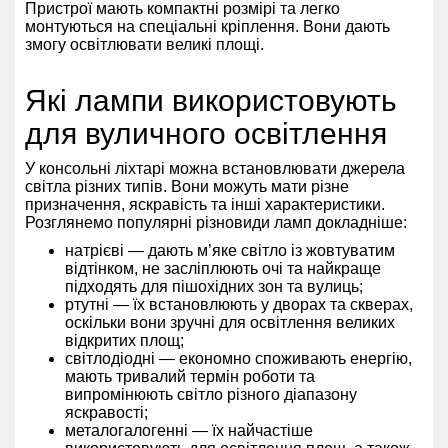
Пристрої мають компактні розмірі та легко
монтуються на спеціальні кріплення. Вони дають
змогу освітлювати великі площі.
Які лампи використовують
для вуличного освітлення
У консольні ліхтарі можна встановлювати джерела
світла різних типів. Вони можуть мати різне
призначення, яскравість та інші характеристики.
Розглянемо популярні різновиди ламп докладніше:
натрієві — дають м’яке світло із жовтуватим
відтінком, не засліплюють очі та найкраще
підходять для пішохідних зон та вулиць;
ртутні — їх встановлюють у дворах та скверах,
оскільки вони зручні для освітлення великих
відкритих площ;
світлодіодні — економно споживають енергію,
мають тривалий термін роботи та
випромінюють світло різного діапазону
яскравості;
металогалогенні — їх найчастіше