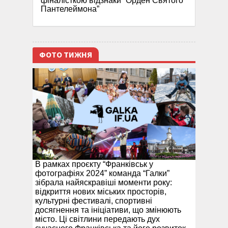
фіналісткою відзнаки “Орден Святого
Пантелеймона”
ФОТО ТИЖНЯ
В рамках проєкту “Франківськ у
фотографіях 2024” команда “Галки”
зібрала найяскравіші моменти року:
відкриття нових міських просторів,
культурні фестивалі, спортивні
досягнення та ініціативи, що змінюють
місто. Ці світлини передають дух