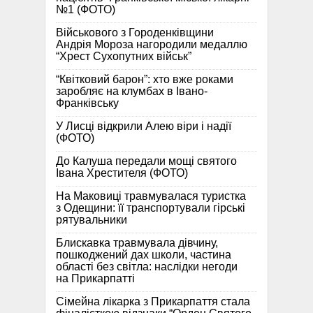
№1 (ФОТО)
Військового з Городенківщини
Андрія Мороза нагородили медаллю
“Хрест Сухопутних військ”
“Квітковий барон”: хто вже роками
заробляє на клумбах в Івано-
Франківську
У Лисці відкрили Алею віри і надії
(ФОТО)
До Калуша передали мощі святого
Івана Хрестителя (ФОТО)
На Маковиці травмувалася туристка
з Одещини: її транспортували гірські
рятувальники
Блискавка травмувала дівчину,
пошкоджений дах школи, частина
області без світла: наслідки негоди
на Прикарпатті
Сімейна лікарка з Прикарпаття стала