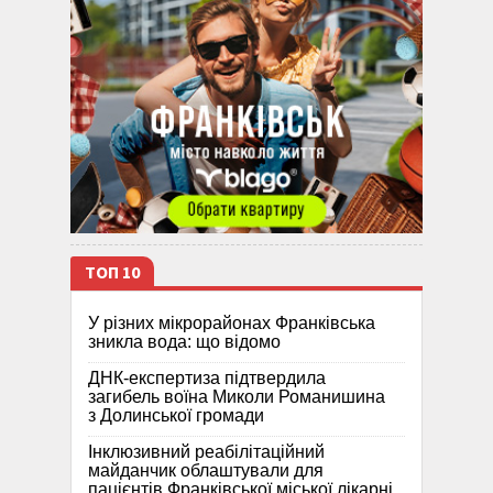
ТОП 10
У різних мікрорайонах Франківська
зникла вода: що відомо
ДНК-експертиза підтвердила
загибель воїна Миколи Романишина
з Долинської громади
Інклюзивний реабілітаційний
майданчик облаштували для
пацієнтів Франківської міської лікарні