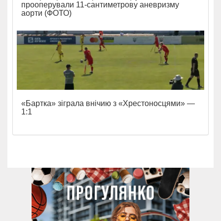
прооперували 11-сантиметрову аневризму
аорти (ФОТО)
«Бартка» зіграла внічию з «Хрестоносцями» —
1:1