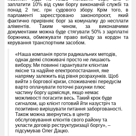
заплатити 10% від суми боргу виконавчій службі та
понад 2 тис. грн судового збору. Крім того, в
парламенті зареєстровано законопроєкт, який
фактично прирівняє борг за комуналку до несплати
аліментів. Таким чином, за виконавчими
документами можна буде стягувати 50% з зарплатні
боржника, обмежувати право виїзду за кордон та
керування транспортним засобом.
«Наша компанія проти радикальних методів,
однак деякі споживачі просто не лишають
вибору. Ми повинні гарантувати клієнтам
якісне та надійне електропостачання, яке
напряму залежить від рівня розрахунків. Щоб
вийти з боргової кризи, споживачеві передусім
варто оплачувати поточні рахунки плюс
частину боргу щомісяця, якщо немає
можливості погасити весь. Такий крок буде
сигналом, що клієнт готовий йти назустріч та
позитивно вирішувати питання заборгованості.
Також можна звернутись в центр
обслуговування клієнтів свого району та
укласти договір реструктуризації боргу», –
підсумував Олег Дацко.