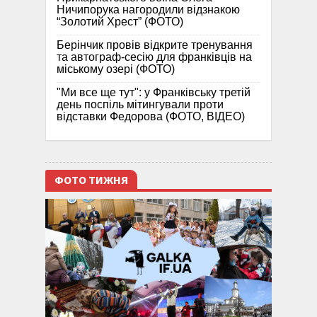
Ничипорука нагородили відзнакою
“Золотий Хрест” (ФОТО)
Берінчик провів відкрите тренування
та автограф-сесію для франківців на
міському озері (ФОТО)
"Ми все ще тут": у Франківську третій
день поспіль мітингували проти
відставки Федорова (ФОТО, ВІДЕО)
ФОТО ТИЖНЯ