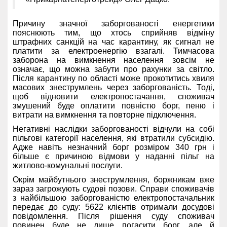
Причину значної заборгованості енергетики
пояснюють тим, що хтось сприйняв відміну
штрафних санкцій на час карантину, як сигнал не
платити за електроенергію взагалі. Тимчасова
заборона на вимкнення населення зовсім не
означає, що можна забути про рахунки за світло.
Після карантину по області може прокотитись хвиля
масових знеструмлень через заборгованість. Тоді,
щоб відновити електропостачання, споживач
змушений буде оплатити повністю борг, пеню і
витрати на вимкнення та повторне підключення.
Негативні наслідки заборгованості відчули на собі
пільгові категорії населення, які втратили субсидію.
Адже навіть незначний борг розміром 340 грн і
більше є причиною відмови у наданні пільг на
житлово-комунальні послуги.
Окрім майбутнього знеструмлення, боржникам вже
зараз загрожують судові позови. Справи споживачів
з найбільшою заборгованістю електропостачальник
передає до суду: 5622 клієнтів отримали досудові
повідомлення. Після рішення суду споживач
повинен буде не лише погасити борг, але й