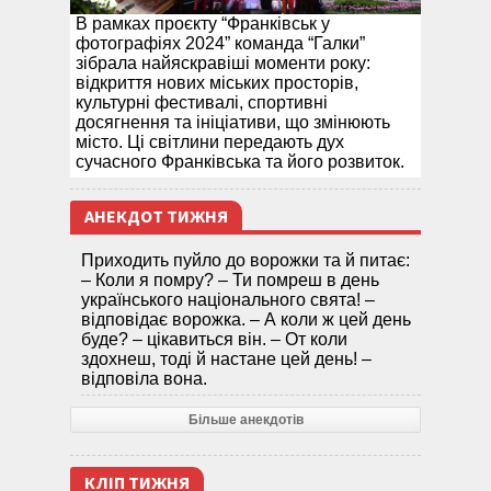
В рамках проєкту “Франківськ у
фотографіях 2024” команда “Галки”
зібрала найяскравіші моменти року:
відкриття нових міських просторів,
культурні фестивалі, спортивні
досягнення та ініціативи, що змінюють
місто. Ці світлини передають дух
сучасного Франківська та його розвиток.
АНЕКДОТ ТИЖНЯ
Приходить пуйло до ворожки та й питає:
– Коли я помру? – Ти помреш в день
українського національного свята! –
відповідає ворожка. – А коли ж цей день
буде? – цікавиться він. – От коли
здохнеш, тоді й настане цей день! –
відповіла вона.
Більше анекдотів
КЛІП ТИЖНЯ