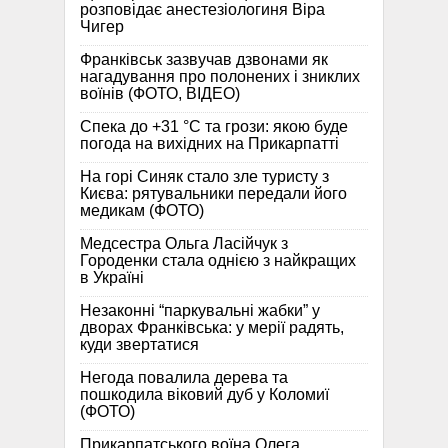
розповідає анестезіологиня Віра
Чигер
Франківськ зазвучав дзвонами як
нагадування про полонених і зниклих
воїнів (ФОТО, ВІДЕО)
Спека до +31 °C та грози: якою буде
погода на вихідних на Прикарпатті
На горі Синяк стало зле туристу з
Києва: рятувальники передали його
медикам (ФОТО)
Медсестра Ольга Ласійчук з
Городенки стала однією з найкращих
в Україні
Незаконні “паркувальні жабки” у
дворах Франківська: у мерії радять,
куди звертатися
Негода повалила дерева та
пошкодила віковий дуб у Коломиї
(ФОТО)
Прикарпатського воїна Олега