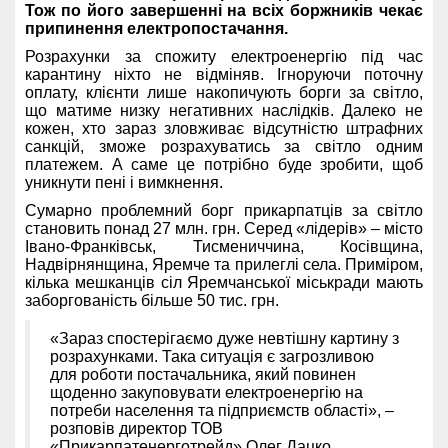
Тож по його завершенні на всіх боржників чекає
припинення електропостачання.
Розрахунки за спожиту електроенергію під час
карантину ніхто не відміняв. Ігноруючи поточну
оплату, клієнти лише накопичують борги за світло,
що матиме низку негативних наслідків. Далеко не
кожен, хто зараз зловживає відсутністю штрафних
санкцій, зможе розрахуватись за світло одним
платежем. А саме це потрібно буде зробити, щоб
уникнути пені і вимкнення.
Сумарно проблемний борг прикарпатців за світло
становить понад 27 млн. грн. Серед «лідерів» – місто
Івано-Франківськ, Тисмениччина, Косівщина,
Надвірнянщина, Яремче та прилеглі села. Приміром,
кілька мешканців сіл Яремчанської міськради мають
заборгованість більше 50 тис. грн.
«Зараз спостерігаємо дуже невтішну картину з
розрахунками. Така ситуація є загрозливою
для роботи постачальника, який повинен
щоденно закуповувати електроенергію на
потреби населення та підприємств області», –
розповів директор ТОВ
«Прикарпатенерготрейд» Олег Дацко.