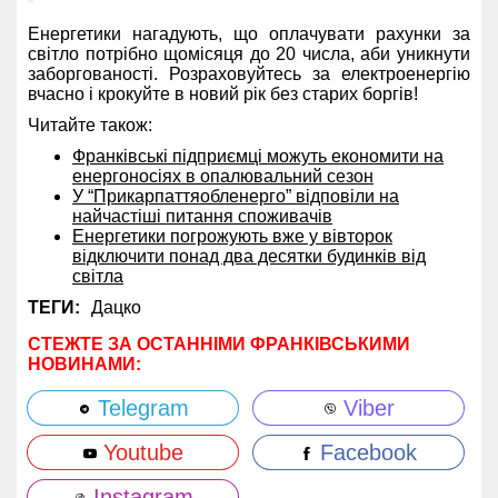
Енергетики нагадують, що оплачувати рахунки за
світло потрібно щомісяця до 20 числа, аби уникнути
заборгованості. Розраховуйтесь за електроенергію
вчасно і крокуйте в новий рік без старих боргів!
Читайте також:
Франківські підприємці можуть економити на
енергоносіях в опалювальний сезон
У “Прикарпаттяобленерго” відповіли на
найчастіші питання споживачів
Енергетики погрожують вже у вівторок
відключити понад два десятки будинків від
світла
ТЕГИ:
Дацко
СТЕЖТЕ ЗА ОСТАННІМИ ФРАНКІВСЬКИМИ
НОВИНАМИ:
Telegram
Viber
Youtube
Facebook
Instagram