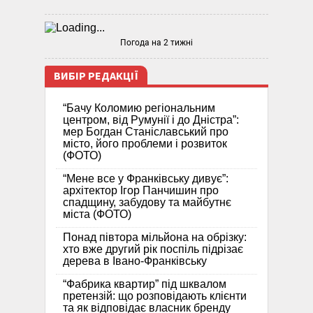
Погода на 2 тижні
ВИБІР РЕДАКЦІЇ
“Бачу Коломию регіональним
центром, від Румунії і до Дністра”:
мер Богдан Станіславський про
місто, його проблеми і розвиток
(ФОТО)
“Мене все у Франківську дивує”:
архітектор Ігор Панчишин про
спадщину, забудову та майбутнє
міста (ФОТО)
Понад півтора мільйона на обрізку:
хто вже другий рік поспіль підрізає
дерева в Івано-Франківську
“Фабрика квартир” під шквалом
претензій: що розповідають клієнти
та як відповідає власник бренду