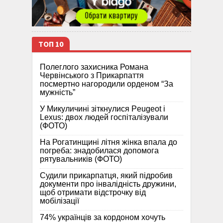
ТОП 10
Полеглого захисника Романа
Червінського з Прикарпаття
посмертно нагородили орденом “За
мужність”
У Микуличині зіткнулися Peugeot і
Lexus: двох людей госпіталізували
(ФОТО)
На Рогатинщині літня жінка впала до
погреба: знадобилася допомога
рятувальників (ФОТО)
Судили прикарпатця, який підробив
документи про інвалідність дружини,
щоб отримати відстрочку від
мобілізації
74% українців за кордоном хочуть