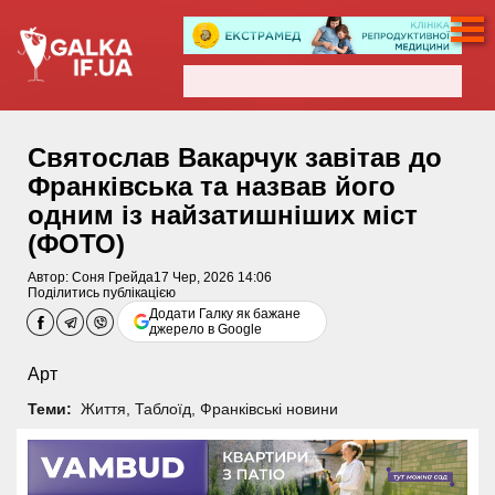
Святослав Вакарчук завітав до
Франківська та назвав його
одним із найзатишніших міст
(ФОТО)
Автор:
Соня Грейда
17 Чер, 2026 14:06
Поділитись публікацією
Додати Галку як бажане
джерело в Google
Арт
Теми:
Життя
,
Таблоїд
,
Франківські новини