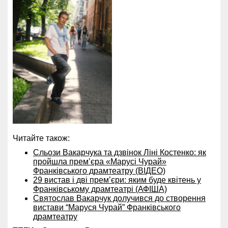
Читайте також:
Сльози Вакарчука та дзвінок Ліні Костенко: як
пройшла премʼєра «Марусі Чурай»
Франківського драмтеатру (ВІДЕО)
29 вистав і дві прем’єри: яким буде квітень у
Франківському драмтеатрі (АФІША)
Святослав Вакарчук долучився до створення
вистави “Маруся Чурай” Франківського
драмтеатру