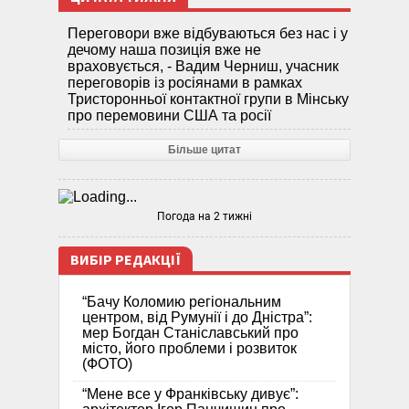
Переговори вже відбуваються без нас і у
дечому наша позиція вже не
враховується, - Вадим Черниш, учасник
переговорів із росіянами в рамках
Тристоронньої контактної групи в Мінську
про перемовини США та росії
Більше цитат
Погода на 2 тижні
ВИБІР РЕДАКЦІЇ
“Бачу Коломию регіональним
центром, від Румунії і до Дністра”:
мер Богдан Станіславський про
місто, його проблеми і розвиток
(ФОТО)
“Мене все у Франківську дивує”: