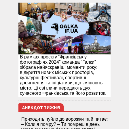
В рамках проєкту “Франківськ у
фотографіях 2024” команда “Галки”
зібрала найяскравіші моменти року:
відкриття нових міських просторів,
культурні фестивалі, спортивні
досягнення та ініціативи, що змінюють
місто. Ці світлини передають дух
сучасного Франківська та його розвиток.
АНЕКДОТ ТИЖНЯ
Приходить пуйло до ворожки та й питає:
– Коли я помру? – Ти помреш в день