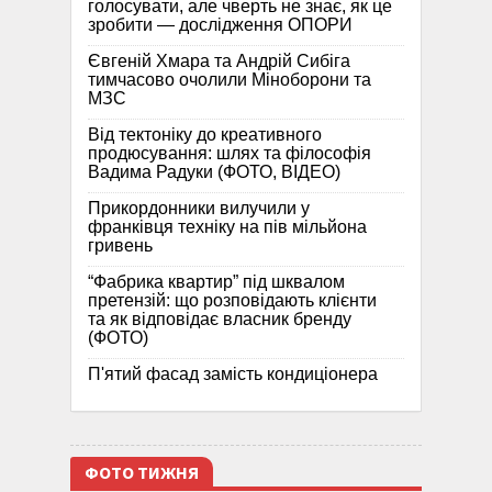
голосувати, але чверть не знає, як це
зробити — дослідження ОПОРИ
Євгеній Хмара та Андрій Сибіга
тимчасово очолили Міноборони та
МЗС
Від тектоніку до креативного
продюсування: шлях та філософія
Вадима Радуки (ФОТО, ВІДЕО)
Прикордонники вилучили у
франківця техніку на пів мільйона
гривень
“Фабрика квартир” під шквалом
претензій: що розповідають клієнти
та як відповідає власник бренду
(ФОТО)
П'ятий фасад замість кондиціонера
ФОТО ТИЖНЯ