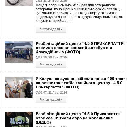
18:11, 24 Вер. 2025
Фонд “Повернись живим” зібрав для ветеранів та
ветеранок Івано-Франківщини кілька особливих місць.
Тут можна спробувати нові види спорту, отримати
підтримку фахівців і просто відчути силу спільноти, яка
розуміє та приймає….
Читати далі
▸
Реабілітаційний центр “4.5.0 ПРИКАРПАТТЯ”
отримав спеціалізований автобус від
благодійників (ФОТО)
12:39, 29 Тра. 2025
Читати далі
▸
У Калуші на аукціоні зібрали понад 400 тисяч
на розвиток реабілітаційного центру “4.5.0
Прикарпаття” (ФОТО)
08:47, 11 Лис. 2024
Читати далі
▸
Реабілітаційний центр “4.5.0 Прикарпаття”
отримає 15 тисяч євро на обладнання
(ВІДЕО)