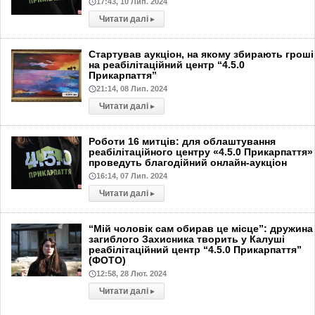
17:43, 10 Лип. 2024
Читати далі
▸
Стартував аукціон, на якому збирають гроші
на реабілітаційний центр “4.5.0
Прикарпаття”
21:14, 08 Лип. 2024
Читати далі
▸
Роботи 16 митців: для облаштування
реабілітаційного центру «4.5.0 Прикарпаття»
проведуть благодійний онлайн-аукціон
16:14, 07 Лип. 2024
Читати далі
▸
“Мій чоловік сам обирав це місце”: дружина
загиблого Захисника творить у Калуші
реабілітаційний центр “4.5.0 Прикарпаття”
(ФОТО)
12:58, 28 Лют. 2024
Читати далі
▸