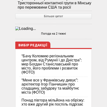
Тристоронньої контактної групи в Мінську
про перемовини США та росії
Більше цитат
Погода на 2 тижні
ВИБІР РЕДАКЦІЇ
“Бачу Коломию регіональним
центром, від Румунії і до Дністра”:
мер Богдан Станіславський про
місто, його проблеми і розвиток
(ФОТО)
“Мене все у Франківську дивує”:
архітектор Ігор Панчишин про
спадщину, забудову та майбутнє
міста (ФОТО)
Понад півтора мільйона на обрізку:
хто вже другий рік поспіль підрізає