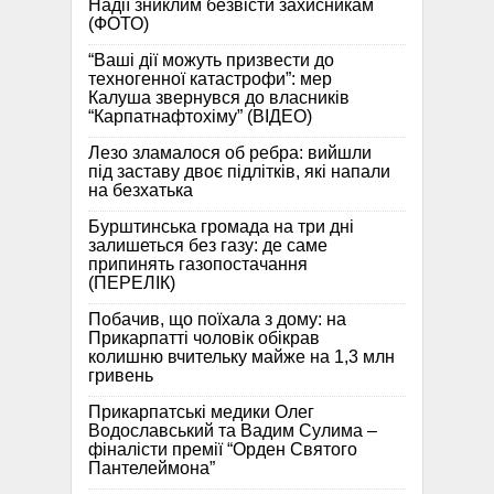
Надії зниклим безвісти захисникам
(ФОТО)
“Ваші дії можуть призвести до
техногенної катастрофи”: мер
Калуша звернувся до власників
“Карпатнафтохіму” (ВІДЕО)
Лезо зламалося об ребра: вийшли
під заставу двоє підлітків, які напали
на безхатька
Бурштинська громада на три дні
залишеться без газу: де саме
припинять газопостачання
(ПЕРЕЛІК)
Побачив, що поїхала з дому: на
Прикарпатті чоловік обікрав
колишню вчительку майже на 1,3 млн
гривень
Прикарпатські медики Олег
Водославський та Вадим Сулима –
фіналісти премії “Орден Святого
Пантелеймона”