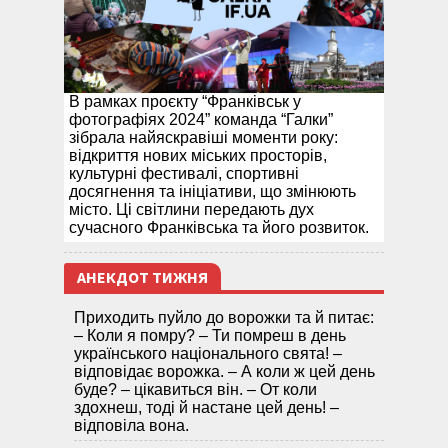
В рамках проєкту “Франківськ у
фотографіях 2024” команда “Галки”
зібрала найяскравіші моменти року:
відкриття нових міських просторів,
культурні фестивалі, спортивні
досягнення та ініціативи, що змінюють
місто. Ці світлини передають дух
сучасного Франківська та його розвиток.
АНЕКДОТ ТИЖНЯ
Приходить пуйло до ворожки та й питає:
– Коли я помру? – Ти помреш в день
українського національного свята! –
відповідає ворожка. – А коли ж цей день
буде? – цікавиться він. – От коли
здохнеш, тоді й настане цей день! –
відповіла вона.