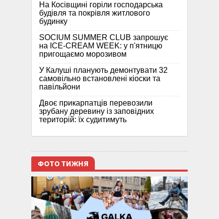
На Косівщині горіли господарська
будівля та покрівля житлового
будинку
SOCIUM SUMMER CLUB запрошує
на ICE-CREAM WEEK: у п'ятницю
пригощаємо морозивом
У Калуші планують демонтувати 32
самовільно встановлені кіоски та
павільйони
Двоє прикарпатців перевозили
зрубану деревину із заповідних
територій: їх судитимуть
ФОТО ТИЖНЯ