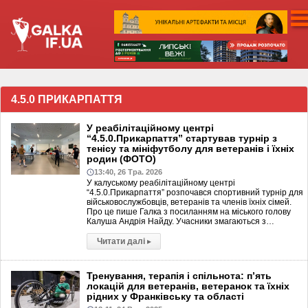
4.5.0 ПРИКАРПАТТЯ
У реабілітаційному центрі
“4.5.0.Прикарпаття” стартував турнір з
тенісу та мініфутболу для ветеранів і їхніх
родин (ФОТО)
13:40, 26 Тра. 2026
У калуському реабілітаційному центрі
“4.5.0.Прикарпаття” розпочався спортивний турнір для
військовослужбовців, ветеранів та членів їхніх сімей.
Про це пише Галка з посиланням на міського голову
Калуша Андрія Найду. Учасники змагаються з…
Читати далі
▸
Тренування, терапія і спільнота: п’ять
локацій для ветеранів, ветеранок та їхніх
рідних у Франківську та області