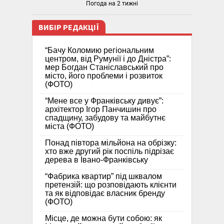
Погода на 2 тижні
ВИБІР РЕДАКЦІЇ
“Бачу Коломию регіональним
центром, від Румунії і до Дністра”:
мер Богдан Станіславський про
місто, його проблеми і розвиток
(ФОТО)
“Мене все у Франківську дивує”:
архітектор Ігор Панчишин про
спадщину, забудову та майбутнє
міста (ФОТО)
Понад півтора мільйона на обрізку:
хто вже другий рік поспіль підрізає
дерева в Івано-Франківську
“Фабрика квартир” під шквалом
претензій: що розповідають клієнти
та як відповідає власник бренду
(ФОТО)
Місце, де можна бути собою: як