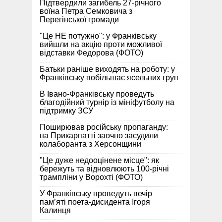
Підтвердили загибель 27-річного
воїна Петра Семковича з
Перегінської громади
"Це НЕ потужно": у Франківську
вийшли на акцію проти можливої
відставки Федорова (ФОТО)
Батьки раніше виходять на роботу: у
Франківську побільшає ясельних груп
В Івано-Франківську проведуть
благодійний турнір із мініфутболу на
підтримку ЗСУ
Поширював російську пропаганду:
на Прикарпатті заочно засудили
колаборанта з Херсонщини
"Це дуже недооцінене місце": як
бережуть та відновлюють 100-річні
трампліни у Ворохті (ФОТО)
У Франківську проведуть вечір
пам’яті поета-дисидента Ігоря
Калинця