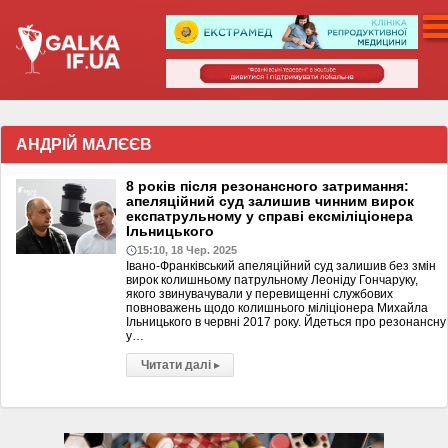
АНДРІЙ МАЛЄЄВ
8 років після резонансного затримання:
апеляційний суд залишив чинним вирок
експатрульному у справі ексміліціонера
Ільницького
15:10, 18 Чер. 2025
Івано-Франківський апеляційний суд залишив без змін
вирок колишньому патрульному Леоніду Гончаруку,
якого звинувачували у перевищенні службових
повноважень щодо колишнього міліціонера Михайла
Ільницького в червні 2017 року. Йдеться про резонансну
у…
Читати далі
▸