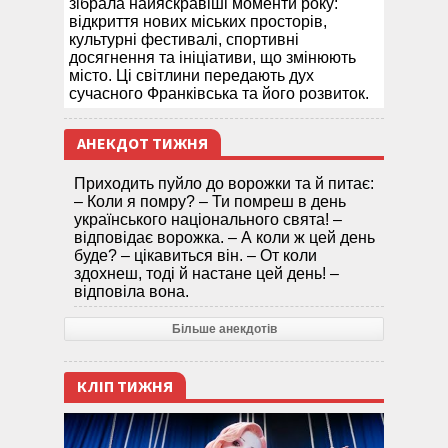
зібрала найяскравіші моменти року:
відкриття нових міських просторів,
культурні фестивалі, спортивні
досягнення та ініціативи, що змінюють
місто. Ці світлини передають дух
сучасного Франківська та його розвиток.
АНЕКДОТ ТИЖНЯ
Приходить пуйло до ворожки та й питає:
– Коли я помру? – Ти помреш в день
українського національного свята! –
відповідає ворожка. – А коли ж цей день
буде? – цікавиться він. – От коли
здохнеш, тоді й настане цей день! –
відповіла вона.
Більше анекдотів
КЛІП ТИЖНЯ