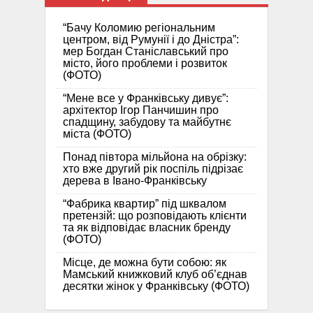
“Бачу Коломию регіональним
центром, від Румунії і до Дністра”:
мер Богдан Станіславський про
місто, його проблеми і розвиток
(ФОТО)
“Мене все у Франківську дивує”:
архітектор Ігор Панчишин про
спадщину, забудову та майбутнє
міста (ФОТО)
Понад півтора мільйона на обрізку:
хто вже другий рік поспіль підрізає
дерева в Івано-Франківську
“Фабрика квартир” під шквалом
претензій: що розповідають клієнти
та як відповідає власник бренду
(ФОТО)
Місце, де можна бути собою: як
Мамський книжковий клуб об’єднав
десятки жінок у Франківську (ФОТО)