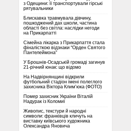
з Одещини: її транспортували гірські
рятувальники
Блискавка травмувала дівчину,
пошкоджений дах школи, частина
області без світла: наслідки негоди
на Прикарпатті
Сімейна лікарка з Прикарпаття стала
фіналісткою відзнаки “Орден Святого
Пантелеймона”
У Брошнів-Осадській громаді загинув
21-річний юнак: що відомо
На Надвірнянщині відкрили
футбольний стадіон імені полеглого
захисника Віктора Клим’юка (ФОТО)
Помер захисник України Віталій
Надурак із Коломиї
Живопис, текстури й народні
символи: франківців кличуть на
виставку київського художника
Олександра Яновича