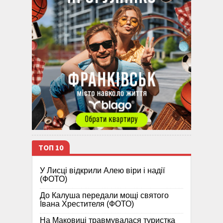
ТОП 10
У Лисці відкрили Алею віри і надії
(ФОТО)
До Калуша передали мощі святого
Івана Хрестителя (ФОТО)
На Маковиці травмувалася туристка