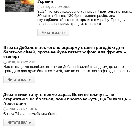
України
04:42, 25 Лют. 2022
За 24 лютого ліквідовано 7 літаків і 7 вертольотів, понад
30 танків, більше 130 бронемашин російських
окупаційних військ, що вторглися в Україну. Про це у
Facebook повідомив радник голови ОП…
Читати далі
▸
Втрата Дебальцівського плацдарму стане трагедією для
багатьох сімей, проте не буде катастрофою для фронту –
експерт
08:38, 18 Лют. 2015
Навіть якщо ми повністю втратимо Дебальцівський плацдарм, це стане
трагедією для дуже багатьох сімей, але не стане катастрофою для фронту.
Читати далі
▸
Десантники гинуть прямо зараз. Вони не плачуть, не
скаржаться, не бояться, вони просто кажуть, що їм капець –
Арестович
21:04, 22 Лип. 2014
Є така 79-а аеромобільна бригада.
Читати далі
▸