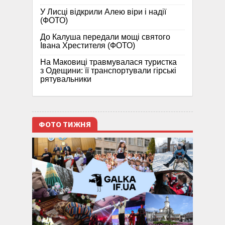
У Лисці відкрили Алею віри і надії
(ФОТО)
До Калуша передали мощі святого
Івана Хрестителя (ФОТО)
На Маковиці травмувалася туристка
з Одещини: її транспортували гірські
рятувальники
ФОТО ТИЖНЯ