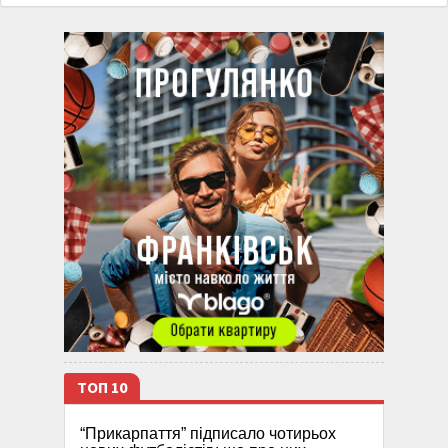
ТОП 10
“Прикарпаття” підписало чотирьох