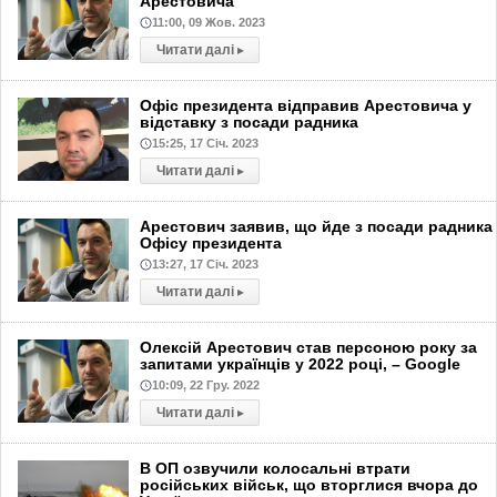
Арестовича
11:00, 09 Жов. 2023
Читати далі
▸
Офіс президента відправив Арестовича у
відставку з посади радника
15:25, 17 Січ. 2023
Читати далі
▸
Арестович заявив, що йде з посади радника
Офісу президента
13:27, 17 Січ. 2023
Читати далі
▸
Олексій Арестович став персоною року за
запитами українців у 2022 році, – Google
10:09, 22 Гру. 2022
Читати далі
▸
В ОП озвучили колосальні втрати
російських військ, що вторглися вчора до