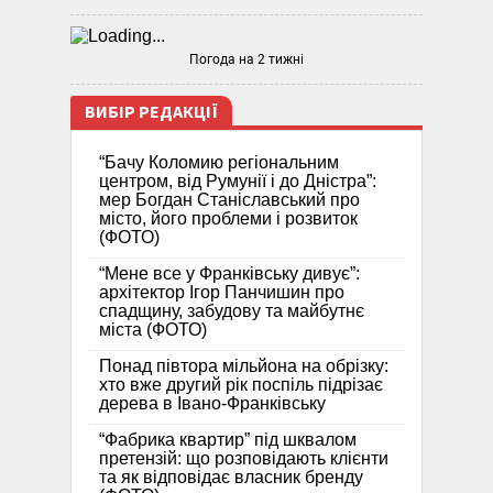
Погода на 2 тижні
ВИБІР РЕДАКЦІЇ
“Бачу Коломию регіональним
центром, від Румунії і до Дністра”:
мер Богдан Станіславський про
місто, його проблеми і розвиток
(ФОТО)
“Мене все у Франківську дивує”:
архітектор Ігор Панчишин про
спадщину, забудову та майбутнє
міста (ФОТО)
Понад півтора мільйона на обрізку:
хто вже другий рік поспіль підрізає
дерева в Івано-Франківську
“Фабрика квартир” під шквалом
претензій: що розповідають клієнти
та як відповідає власник бренду