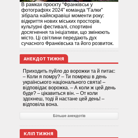
В рамках проєкту “Франківськ у
фотографіях 2024” команда “Галки”
зібрала найяскравіші моменти року:
відкриття нових міських просторів,
культурні фестивалі, спортивні
досягнення та ініціативи, що змінюють
місто. Ці світлини передають дух
сучасного Франківська та його розвиток.
АНЕКДОТ ТИЖНЯ
Приходить пуйло до ворожки та й питає:
– Коли я помру? – Ти помреш в день
українського національного свята! –
відповідає ворожка. – А коли ж цей день
буде? – цікавиться він. – От коли
здохнеш, тоді й настане цей день! –
відповіла вона.
Більше анекдотів
КЛІП ТИЖНЯ