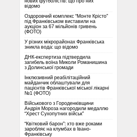
нових футболістів: що про них
відомо
Оздоровчий комплекс “Монте Крісто”
під Франківськом виставили на
аукціон за 67 мільйонів гривень
(ФОТО)
У різних мікрорайонах Франківська
зникла вода: що відомо
ДНК-експертиза підтвердила
загибель воїна Миколи Романишина
з Долинської громади
Інклюзивний реабілітаційний
майданчик облаштували для
пацієнтів Франківської міської лікарні
№1 (ФОТО)
Військового з Городенківщини
Андрія Мороза нагородили медаллю
“Хрест Сухопутних військ”
“Квітковий барон”: хто вже роками
заробляє на клумбах в Івано-
Франківську