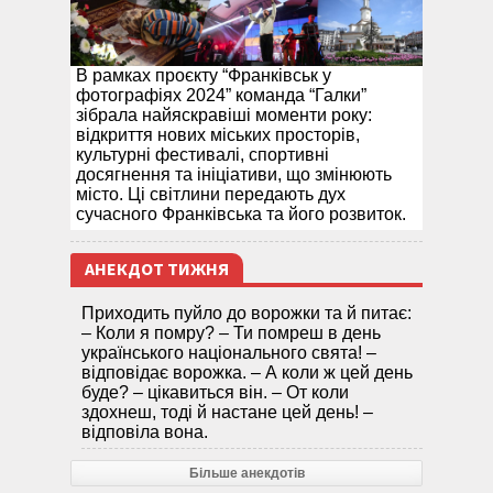
В рамках проєкту “Франківськ у
фотографіях 2024” команда “Галки”
зібрала найяскравіші моменти року:
відкриття нових міських просторів,
культурні фестивалі, спортивні
досягнення та ініціативи, що змінюють
місто. Ці світлини передають дух
сучасного Франківська та його розвиток.
АНЕКДОТ ТИЖНЯ
Приходить пуйло до ворожки та й питає:
– Коли я помру? – Ти помреш в день
українського національного свята! –
відповідає ворожка. – А коли ж цей день
буде? – цікавиться він. – От коли
здохнеш, тоді й настане цей день! –
відповіла вона.
Більше анекдотів