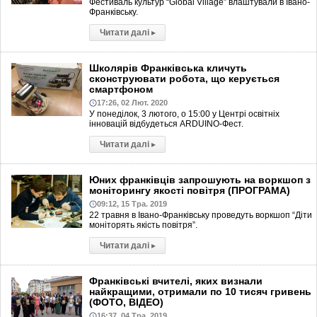
Фестиваль культур “Global Village” влаштували в Івано-
Франківську.
Читати далі
▸
Школярів Франківська кличуть
сконструювати робота, що керується
смартфоном
17:26, 02 Лют. 2020
У понеділок, 3 лютого, о 15:00 у Центрі освітніх
інновацій відбудеться АRDUINO-Фест.
Читати далі
▸
Юних франківців запрошують на воркшоп з
моніторингу якості повітря (ПРОГРАМА)
09:12, 15 Тра. 2019
22 травня в Івано-Франківську проведуть воркшоп “Діти
моніторять якість повітря”.
Читати далі
▸
Франківські вчителі, яких визнали
найкращими, отримали по 10 тисяч гривень
(ФОТО, ВІДЕО)
16:37, 04 Тра. 2019