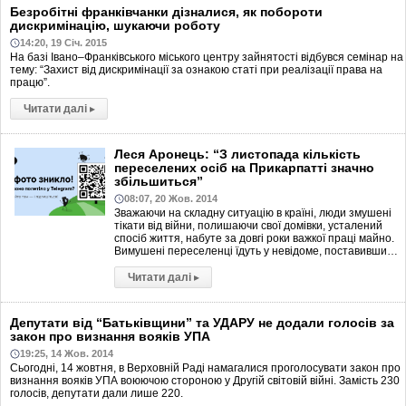
Безробітні франківчанки дізналися, як побороти
дискримінацію, шукаючи роботу
14:20, 19 Січ. 2015
На базі Івано–Франківського міського центру зайнятості відбувся семінар на
тему: “Захист від дискримінації за ознакою статі при реалізації права на
працю”.
Читати далі
▸
Леся Аронець: “З листопада кількість
переселених осіб на Прикарпатті значно
збільшиться”
08:07, 20 Жов. 2014
Зважаючи на складну ситуацію в країні, люди змушені
тікати від війни, полишаючи свої домівки, усталений
спосіб життя, набуте за довгі роки важкої праці майно.
Вимушені переселенці їдуть у невідоме, поставивши…
Читати далі
▸
Депутати від “Батьківщини” та УДАРУ не додали голосів за
закон про визнання вояків УПА
19:25, 14 Жов. 2014
Сьогодні, 14 жовтня, в Верховній Раді намагалися проголосувати закон про
визнання вояків УПА воюючою стороною у Другій світовій війні. Замість 230
голосів, депутати дали лише 220.