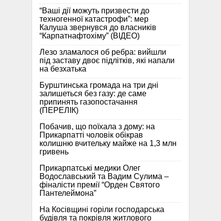
“Ваші дії можуть призвести до
техногенної катастрофи”: мер
Калуша звернувся до власників
“Карпатнафтохіму” (ВІДЕО)
Лезо зламалося об ребра: вийшли
під заставу двоє підлітків, які напали
на безхатька
Бурштинська громада на три дні
залишеться без газу: де саме
припинять газопостачання
(ПЕРЕЛІК)
Побачив, що поїхала з дому: на
Прикарпатті чоловік обікрав
колишню вчительку майже на 1,3 млн
гривень
Прикарпатські медики Олег
Водославський та Вадим Сулима –
фіналісти премії “Орден Святого
Пантелеймона”
На Косівщині горіли господарська
будівля та покрівля житлового