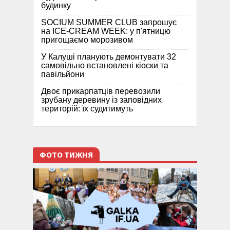
будинку
SOCIUM SUMMER CLUB запрошує
на ICE-CREAM WEEK: у п'ятницю
пригощаємо морозивом
У Калуші планують демонтувати 32
самовільно встановлені кіоски та
павільйони
Двоє прикарпатців перевозили
зрубану деревину із заповідних
територій: їх судитимуть
ФОТО ТИЖНЯ