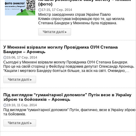
(фото)
17:15, 17 Сер. 2014
Міністр закордонних справ України Павло
Клімкін спростував інформацію про те, що могила
Степана Бандери у Мюнхены була підірвана.
Читати далі
▸
У Мюнхені взірвали могилу Провідника ОУН Степана
Бандери – Аронець
15:06, 17 Сер. 2014
Сьогодні у Мюнхені взірвали могилу Провідника ОУН Степана Бандери.
Про це на своїй сторінці у Фейсбуці повідомив депутат Олександр Аронець.
“Кацапи і мертвого Бандеру бояться більше, за всіх на світі. Очевидно,…
Читати далі
▸
Під виглядом “гуманітарної допомоги” Путін везе в Україну
зброю та бойовиків – Аронець
19:10, 11 Сер. 2014
Під виглядом “гуманітарної допомоги” Путін, фактично, везе в Україну зброю
та бойовиків.
Читати далі
▸