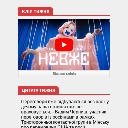
КЛІП ТИЖНЯ
Більше кліпів
ЦИТАТА ТИЖНЯ
Переговори вже відбуваються без нас і у
дечому наша позиція вже не
враховується, - Вадим Черниш, учасник
переговорів із росіянами в рамках
Тристоронньої контактної групи в Мінську
про перемовини США та росії