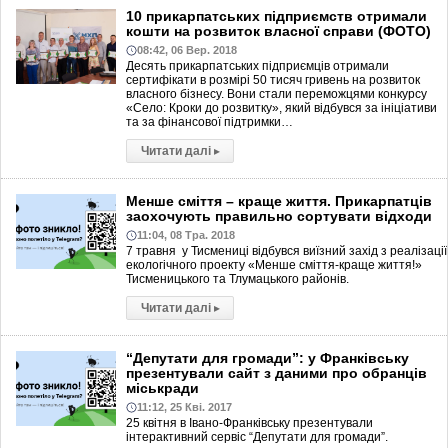
10 прикарпатських підприємств отримали
кошти на розвиток власної справи (ФОТО)
08:42, 06 Вер. 2018
Десять прикарпатських підприємців отримали
сертифікати в розмірі 50 тисяч гривень на розвиток
власного бізнесу. Вони стали переможцями конкурсу
«Село: Кроки до розвитку», який відбувся за ініціативи
та за фінансової підтримки…
Читати далі
▸
Менше сміття – краще життя. Прикарпатців
заохочують правильно сортувати відходи
11:04, 08 Тра. 2018
7 травня у Тисмениці відбувся виїзний захід з реалізації
екологічного проекту «Менше сміття-краще життя!»
Тисменицького та Тлумацького районів.
Читати далі
▸
“Депутати для громади”: у Франківську
презентували сайт з даними про обранців
міськради
11:12, 25 Кві. 2017
25 квітня в Івано-Франківську презентували
інтерактивний сервіс “Депутати для громади”.