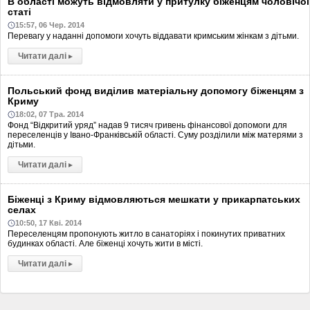
В області можуть відмовляти у притулку біженцям чоловічої
статі
15:57, 06 Чер. 2014
Перевагу у наданні допомоги хочуть віддавати кримським жінкам з дітьми.
Читати далі
▸
Польський фонд виділив матеріальну допомогу біженцям з
Криму
18:02, 07 Тра. 2014
Фонд “Відкритий уряд” надав 9 тисяч гривень фінансової допомоги для
переселенців у Івано-Франківській області. Суму розділили між матерями з
дітьми.
Читати далі
▸
Біженці з Криму відмовляються мешкати у прикарпатських
селах
10:50, 17 Кві. 2014
Переселенцям пропонують житло в санаторіях і покинутих приватних
будинках області. Але біженці хочуть жити в місті.
Читати далі
▸