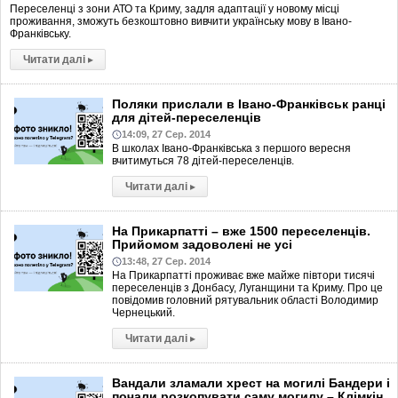
Переселенці з зони АТО та Криму, задля адаптації у новому місці
проживання, зможуть безкоштовно вивчити українську мову в Івано-
Франківську.
Читати далі
▸
Поляки прислали в Івано-Франківськ ранці
для дітей-переселенців
14:09, 27 Сер. 2014
В школах Івано-Франківська з першого вересня
вчитимуться 78 дітей-переселенців.
Читати далі
▸
На Прикарпатті – вже 1500 переселенців.
Прийомом задоволені не усі
13:48, 27 Сер. 2014
На Прикарпатті проживає вже майже півтори тисячі
переселенців з Донбасу, Луганщини та Криму. Про це
повідомив головний рятувальник області Володимир
Чернецький.
Читати далі
▸
Вандали зламали хрест на могилі Бандери і
почали розкопувати саму могилу – Клімкін