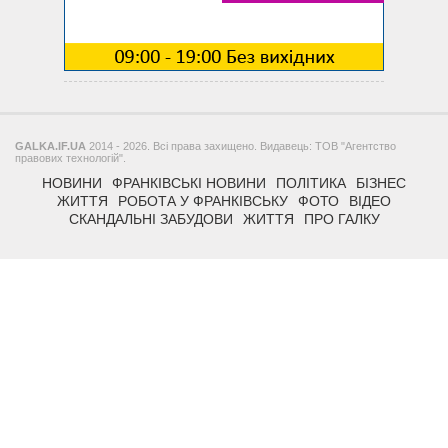
GALKA.IF.UA
2014 - 2026. Всі права захищено. Видавець: ТОВ "Агентство
правових технологій".
НОВИНИ
ФРАНКІВСЬКІ НОВИНИ
ПОЛІТИКА
БІЗНЕС
ЖИТТЯ
РОБОТА У ФРАНКІВСЬКУ
ФОТО
ВІДЕО
СКАНДАЛЬНІ ЗАБУДОВИ
ЖИТТЯ
ПРО ГАЛКУ