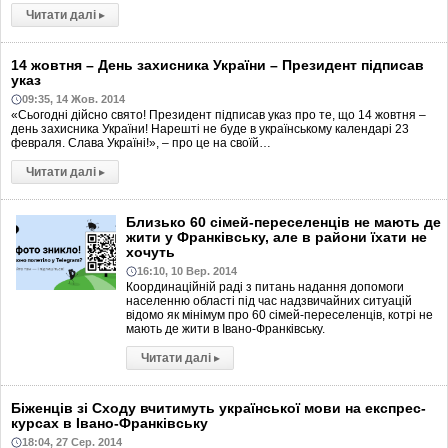
Читати далі
▸
14 жовтня – День захисника України – Президент підписав
указ
09:35, 14 Жов. 2014
«Сьогодні дійсно свято! Президент підписав указ про те, що 14 жовтня –
день захисника України! Нарешті не буде в українському календарі 23
февраля. Слава Україні!», – про це на своїй…
Читати далі
▸
Близько 60 сімей-переселенців не мають де
жити у Франківську, але в райони їхати не
хочуть
16:10, 10 Вер. 2014
Координаційній раді з питань надання допомоги
населенню області під час надзвичайних ситуацій
відомо як мінімум про 60 сімей-переселенців, котрі не
мають де жити в Івано-Франківську.
Читати далі
▸
Біженців зі Сходу вчитимуть української мови на експрес-
курсах в Івано-Франківську
18:04, 27 Сер. 2014