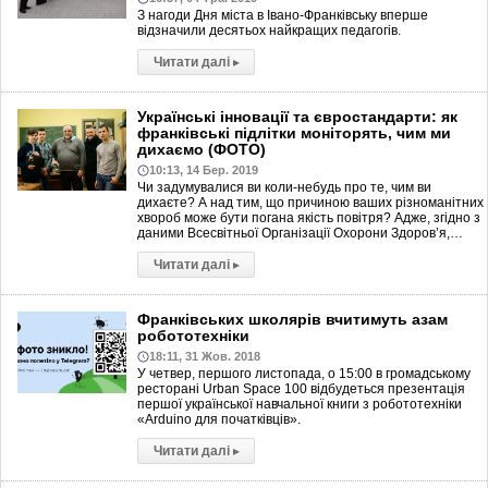
З нагоди Дня міста в Івано-Франківську вперше
відзначили десятьох найкращих педагогів.
Читати далі
▸
Українські інновації та євростандарти: як
франківські підлітки моніторять, чим ми
дихаємо (ФОТО)
10:13, 14 Бер. 2019
Чи задумувалися ви коли-небудь про те, чим ви
дихаєте? А над тим, що причиною ваших різноманітних
хвороб може бути погана якість повітря? Адже, згідно з
даними Всесвітньої Організації Охорони Здоров’я,…
Читати далі
▸
Франківських школярів вчитимуть азам
робототехніки
18:11, 31 Жов. 2018
У четвер, першого листопада, о 15:00 в громадському
ресторані Urban Space 100 відбудеться презентація
першої української навчальної книги з робототехніки
«Arduino для початківців».
Читати далі
▸