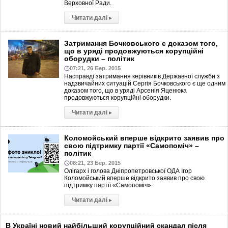
Верховної Ради.
Читати далі
▸
Затримання Бочковського є доказом того,
що в уряді продовжуються корупційні
оборудки – політик
07:21, 26 Бер. 2015
Насправді затримання керівників Державної служби з
надзвичайних ситуацій Сергія Бочковського є ще одним
доказом того, що в уряді Арсенія Яценюка
продовжуються корупційні оборудки.
Читати далі
▸
Коломойський вперше відкрито заявив про
свою підтримку партії «Самопоміч» –
політик
08:21, 23 Бер. 2015
Олігарх і голова Дніпропетровської ОДА Ігор
Коломойський вперше відкрито заявив про свою
підтримку партії «Самопоміч».
Читати далі
▸
В Україні новий найбільший корупційний скандал після