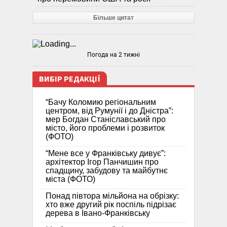
Більше цитат
Погода на 2 тижні
ВИБІР РЕДАКЦІЇ
“Бачу Коломию регіональним
центром, від Румунії і до Дністра”:
мер Богдан Станіславський про
місто, його проблеми і розвиток
(ФОТО)
“Мене все у Франківську дивує”:
архітектор Ігор Панчишин про
спадщину, забудову та майбутнє
міста (ФОТО)
Понад півтора мільйона на обрізку:
хто вже другий рік поспіль підрізає
дерева в Івано-Франківську