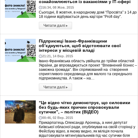
ознайомлюються із вакансіями у ІТ-сфері
16:34, 08 Жов. 2015
Сьогодні, 8 жовтня, в народному домі “Просвіта” з 14 до
18 години відбувається день кар’єри “Profi day”.
Читати далі
▸
Підприємці Івано-Франківщини
об’єднуються, щоб відстоювати свої
інтереси у місцевій владі
21:21, 14 Вер. 2015
Івано-Франківська область увійшла до трійки областей
України, де впроваджується проект “Впевнений бізнес –
заможна громада”. Він спрямований на створення
сприятливого середовища для малого та середнього
підприємництва. А також – на…
Читати далі
▸
“Це відео чітко демонструє, що силовики
без будь-яких причин спровокували
сутички”, – політик (ВІДЕО)
00:46, 02 Вер. 2015
Прикарпатець Олександр Аронець, а нині депутат
Київської обласної ради, опублікував на своїй сторінці у
Фейсбуку відео, в якому видно, як міліція почала
відштовхувати мітингувальників під час сутички біля