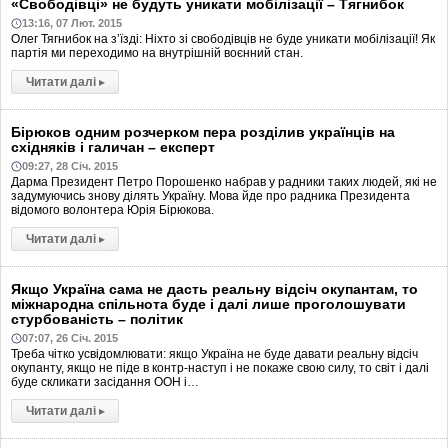
«Свободівці» не будуть уникати мобілізації – Тягнибок
13:16, 07 Лют. 2015
Олег Тягнибок на з’їзді: Ніхто зі свободівців не буде уникати мобілізації! Як
партія ми переходимо на внутрішній воєнний стан.
Читати далі
▸
Бірюков одним розчерком пера розділив українців на
східняків і галичан – експерт
09:27, 28 Січ. 2015
Дарма Президент Петро Порошенко набрав у радники таких людей, які не
задумуючись знову ділять Україну. Мова йде про радника Президента
відомого волонтера Юрія Бірюкова.
Читати далі
▸
Якщо Україна сама не дасть реальну відсіч окупантам, то
міжнародна спільнота буде і далі лише проголошувати
стурбованість – політик
07:07, 26 Січ. 2015
Треба чітко усвідомлювати: якщо Україна не буде давати реальну відсіч
окупанту, якщо не піде в контр-наступ і не покаже свою силу, то світ і далі
буде скликати засідання ООН і…
Читати далі
▸