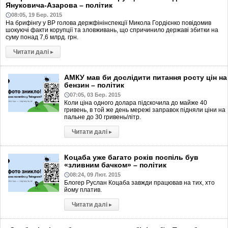
Януковича-Азарова – політик
08:05, 19 Бер. 2015
На брифінгу у ВР голова держфінінспекції Микола Гордієнко повідомив
шокуючі факти корупції та зловживань, що спричинило державі збитки на
суму понад 7,6 млрд. грн.
Читати далі
▸
АМКУ мав би дослідити питання росту цін на
бензин – політик
07:05, 03 Бер. 2015
Коли ціна одного долара підскочила до майже 40
гривень, в той же день мережі заправок підняли ціни на
пальне до 30 гривень/літр.
Читати далі
▸
Коцаба уже багато років поспіль був
«зливним бачком» – політик
08:24, 09 Лют. 2015
Блогер Руслан Коцаба завжди працював на тих, хто
йому платив.
Читати далі
▸